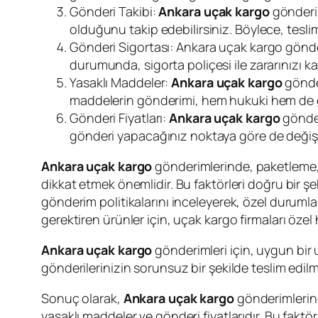
Gönderi Takibi:
Ankara uçak kargo
gönderim
olduğunu takip edebilirsiniz. Böylece, teslim
Gönderi Sigortası: Ankara uçak kargo gönde
durumunda, sigorta poliçesi ile zararınızı kar
Yasaklı Maddeler:
Ankara uçak kargo
gönder
maddelerin gönderimi, hem hukuki hem de gü
Gönderi Fiyatları:
Ankara uçak kargo
gönder
gönderi yapacağınız noktaya göre de değişebil
Ankara uçak kargo
gönderimlerinde, paketleme, gö
dikkat etmek önemlidir. Bu faktörleri doğru bir ş
gönderim politikalarını inceleyerek, özel duruml
gerektiren ürünler için, uçak kargo firmaları özel 
Ankara uçak kargo
gönderimleri için, uygun bir u
gönderilerinizin sorunsuz bir şekilde teslim edilme
Sonuç olarak,
Ankara uçak kargo
gönderimlerind
yasaklı maddeler ve gönderi fiyatlarıdır. Bu fakt