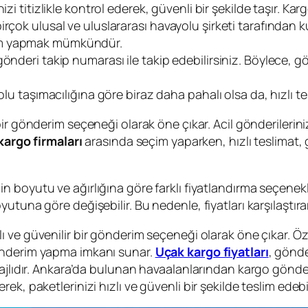
nizi titizlikle kontrol ederek, güvenli bir şekilde taşır. K
çok ulusal ve uluslararası havayolu şirketi tarafından kul
im yapmak mümkündür.
önderi takip numarası ile takip edebilirsiniz. Böylece, 
lu taşımacılığına göre biraz daha pahalı olsa da, hızlı tes
 bir gönderim seçeneği olarak öne çıkar. Acil gönderilerini
kargo firmaları
arasında seçim yaparken, hızlı teslimat, gü
in boyutu ve ağırlığına göre farklı fiyatlandırma seçenek
tuna göre değişebilir. Bu nedenle, fiyatları karşılaştıra
lı ve güvenilir bir gönderim seçeneği olarak öne çıkar. Öz
önderim yapma imkanı sunar.
Uçak kargo fiyatları
, gönde
tajlıdır. Ankara’da bulunan havaalanlarından kargo gönde
, paketlerinizi hızlı ve güvenli bir şekilde teslim edebil