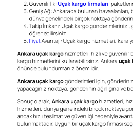
Güvenilirlik:
Uçak kargo firmaları
, paketleri
Geniş Ağ: Ankara’da bulunan havaalanları, bir
dünya genelindeki birçok noktaya gönder
Takip İmkanı: Uçak kargo gönderimlerinizi, g
öğrenebilirsiniz.
Fiyat
Avantajı: Uçak kargo hizmetleri, kara yo
Ankara uçak kargo
hizmetleri, hızlı ve güvenilir
kargo hizmetlerini kullanabilirsiniz. Ankara
uçak 
önünde bulundurmanız önemlidir.
Ankara uçak kargo
gönderimleri için, gönderiniz
yapacağınız noktaya, gönderinin ağırlığına ve boyu
Sonuç olarak,
Ankara uçak kargo
hizmetleri, hız
hizmetleri, dünya genelindeki birçok noktaya g
ancak hızlı teslimat ve güvenliği nedeniyle avan
bulunmaktadır. Uygun bir uçak kargo firması seçerek