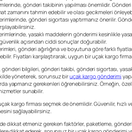
lerinde, gönderi takibinin yapılması önemlidir. Gönderi
at zamanını tahmin edebilir ve olası gecikmeleri önleyebi
rimlerinde, gönderi sigortası yaptırmanız önerilir. Gön
şılayabilirsiniz.
imlerinde, yasaklı maddelerin gönderimi kesinlikle yasaktı
venlik açısından ciddi sonuçlar doğurabilir.
imleri, gönderi ağırlığına ve boyutuna göre farklı fiyatla
ir. Fiyatları karşılaştırarak, uygun bir uçak kargo firmas
nderi bilgileri, gönderi takibi, gönderi sigortası, yasakl
ekilde yöneterek, sorunsuz bir
uçak kargo gönderimi
yapa
arda yapmanız gerekenleri öğrenebilirsiniz. Örneğin, öze
hizmetler sunabilir.
çak kargo firması seçmek de önemlidir. Güvenilir, hızlı ve
sini sağlayabilirsiniz.
e dikkat etmeniz gereken faktörler, paketleme, gönderi bi
örlere dikkat ederek, sorunsuz bir uçak kargo gönderimi y