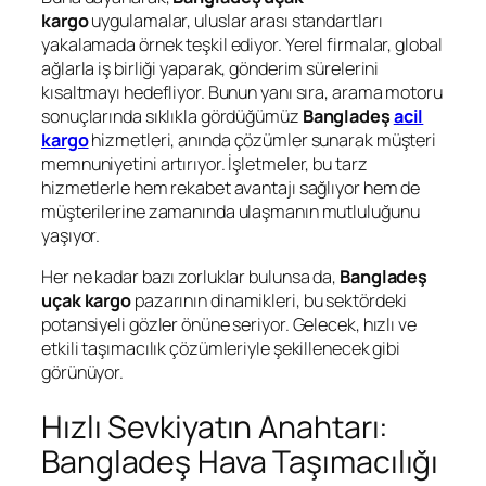
kargo
uygulamalar, uluslar arası standartları
yakalamada örnek teşkil ediyor. Yerel firmalar, global
ağlarla iş birliği yaparak, gönderim sürelerini
kısaltmayı hedefliyor. Bunun yanı sıra, arama motoru
sonuçlarında sıklıkla gördüğümüz
Bangladeş
acil
kargo
hizmetleri, anında çözümler sunarak müşteri
memnuniyetini artırıyor. İşletmeler, bu tarz
hizmetlerle hem rekabet avantajı sağlıyor hem de
müşterilerine zamanında ulaşmanın mutluluğunu
yaşıyor.
Her ne kadar bazı zorluklar bulunsa da,
Bangladeş
uçak kargo
pazarının dinamikleri, bu sektördeki
potansiyeli gözler önüne seriyor. Gelecek, hızlı ve
etkili taşımacılık çözümleriyle şekillenecek gibi
görünüyor.
Hızlı Sevkiyatın Anahtarı:
Bangladeş Hava Taşımacılığı