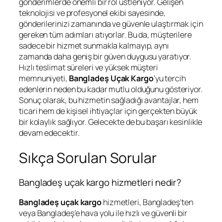
gönderimlerde önemli bir rol üstleniyor. Gelişen
teknolojisi ve profesyonel ekibi sayesinde,
gönderilerinizi zamanında ve güvenle ulaştırmak için
gereken tüm adımları atıyorlar. Bu da, müşterilere
sadece bir hizmet sunmakla kalmayıp, aynı
zamanda daha geniş bir güven duygusu yaratıyor.
Hızlı teslimat süreleri ve yüksek müşteri
memnuniyeti,
Bangladeş Uçak Kargo
‘yu tercih
edenlerin neden bu kadar mutlu olduğunu gösteriyor.
Sonuç olarak, bu hizmetin sağladığı avantajlar, hem
ticari hem de kişisel ihtiyaçlar için gerçekten büyük
bir kolaylık sağlıyor. Gelecekte de bu başarı kesinlikle
devam edecektir.
Sıkça Sorulan Sorular
Bangladeş uçak kargo hizmetleri nedir?
Bangladeş uçak kargo
hizmetleri, Bangladeş’ten
veya Bangladeş’e hava yolu ile hızlı ve güvenli bir