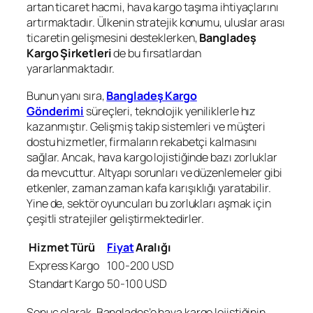
artan ticaret hacmi, hava kargo taşıma ihtiyaçlarını
artırmaktadır. Ülkenin stratejik konumu, uluslar arası
ticaretin gelişmesini desteklerken,
Bangladeş
Kargo Şirketleri
de bu fırsatlardan
yararlanmaktadır.
Bunun yanı sıra,
Bangladeş Kargo
Gönderimi
süreçleri, teknolojik yeniliklerle hız
kazanmıştır. Gelişmiş takip sistemleri ve müşteri
dostu hizmetler, firmaların rekabetçi kalmasını
sağlar. Ancak, hava kargo lojistiğinde bazı zorluklar
da mevcuttur. Altyapı sorunları ve düzenlemeler gibi
etkenler, zaman zaman kafa karışıklığı yaratabilir.
Yine de, sektör oyuncuları bu zorlukları aşmak için
çeşitli stratejiler geliştirmektedirler.
Hizmet Türü
Fiyat
Aralığı
Express Kargo
100-200 USD
Standart Kargo
50-100 USD
Sonuç olarak, Bangladeş’e hava kargo lojistiğinin