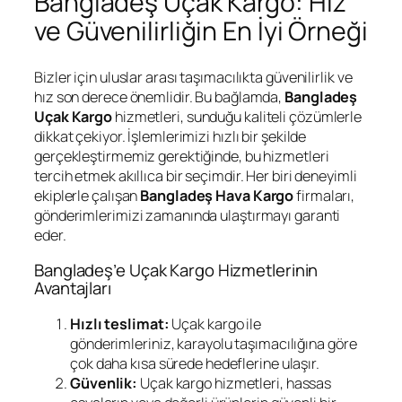
Bangladeş Uçak Kargo: Hız
ve Güvenilirliğin En İyi Örneği
Bizler için uluslar arası taşımacılıkta güvenilirlik ve
hız son derece önemlidir. Bu bağlamda,
Bangladeş
Uçak Kargo
hizmetleri, sunduğu kaliteli çözümlerle
dikkat çekiyor. İşlemlerimizi hızlı bir şekilde
gerçekleştirmemiz gerektiğinde, bu hizmetleri
tercih etmek akıllıca bir seçimdir. Her biri deneyimli
ekiplerle çalışan
Bangladeş Hava Kargo
firmaları,
gönderimlerimizi zamanında ulaştırmayı garanti
eder.
Bangladeş’e Uçak Kargo Hizmetlerinin
Avantajları
Hızlı teslimat:
Uçak kargo ile
gönderimleriniz, karayolu taşımacılığına göre
çok daha kısa sürede hedeflerine ulaşır.
Güvenlik:
Uçak kargo hizmetleri, hassas