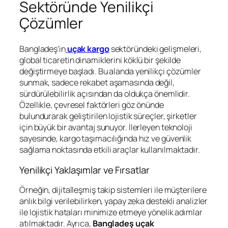
Sektöründe Yenilikçi
Çözümler
Bangladeş’in
uçak kargo
sektöründeki gelişmeleri,
global ticaretin dinamiklerini köklü bir şekilde
değiştirmeye başladı. Bu alanda yenilikçi çözümler
sunmak, sadece rekabet aşamasında değil,
sürdürülebilirlik açısından da oldukça önemlidir.
Özellikle, çevresel faktörleri göz önünde
bulundurarak geliştirilen lojistik süreçler, şirketler
için büyük bir avantaj sunuyor. İlerleyen teknoloji
sayesinde, kargo taşımacılığında hız ve güvenlik
sağlama noktasında etkili araçlar kullanılmaktadır.
Yenilikçi Yaklaşımlar ve Fırsatlar
Örneğin, dijitalleşmiş takip sistemleri ile müşterilere
anlık bilgi verilebilirken, yapay zeka destekli analizler
ile lojistik hataları minimize etmeye yönelik adımlar
atılmaktadır. Ayrıca,
Bangladeş uçak