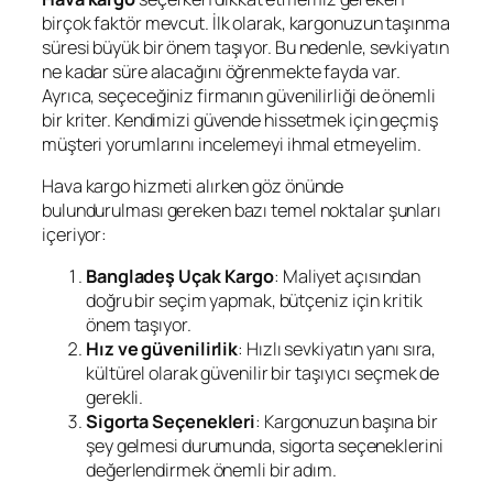
birçok faktör mevcut. İlk olarak, kargonuzun taşınma
süresi büyük bir önem taşıyor. Bu nedenle, sevkiyatın
ne kadar süre alacağını öğrenmekte fayda var.
Ayrıca, seçeceğiniz firmanın güvenilirliği de önemli
bir kriter. Kendimizi güvende hissetmek için geçmiş
müşteri yorumlarını incelemeyi ihmal etmeyelim.
Hava kargo hizmeti alırken göz önünde
bulundurulması gereken bazı temel noktalar şunları
içeriyor:
Bangladeş Uçak Kargo
: Maliyet açısından
doğru bir seçim yapmak, bütçeniz için kritik
önem taşıyor.
Hız ve güvenilirlik
: Hızlı sevkiyatın yanı sıra,
kültürel olarak güvenilir bir taşıyıcı seçmek de
gerekli.
Sigorta Seçenekleri
: Kargonuzun başına bir
şey gelmesi durumunda, sigorta seçeneklerini
değerlendirmek önemli bir adım.