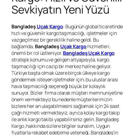
Sevkiyatın Yeni Yüzü
Bangladeş
Uçak
Kargo
: Bugünün global ticaretinde
hızlı ve güvenilir kargo taşımacılığı, işletmeler için
vazgeçilmez bir gereklilik haline geldi. Bu
bağlamda,
Bangladeş
Uçak Kargo
hizmetleri,
önemli bir rol üstleniyor.
Bangladeş Uçak Kargo
stratejik konumu ve gelişen altyapısıyla, kargo
taşımacılığı için cazip bir merkez haline geliyor.
Türkiye başta olmak üzere birçok ülkeye kargo
göndermek isteyen işletmeler için, bu uluslar arası
hava taşımacılığı seçeneği büyük bir kolaylık
sunuyor. Bizler firma olarak müşteri memnuniyetine
önem vermekteyiz bu nedenle müşterilerimizin
bizlere her an ulaşabilmesini sağlamak için 24 saat
çağrı hizmeti vermekteyiz, ayrıca kolay kargo takip
ile anlık kargo takibi yapabilirsiniz gelin. Bangladeş
Kargo ,hakkında sizlere bilgiler sunalım, Uygun
fiyatlarla rekabet edebilme yeteneği, Bangladeş’in