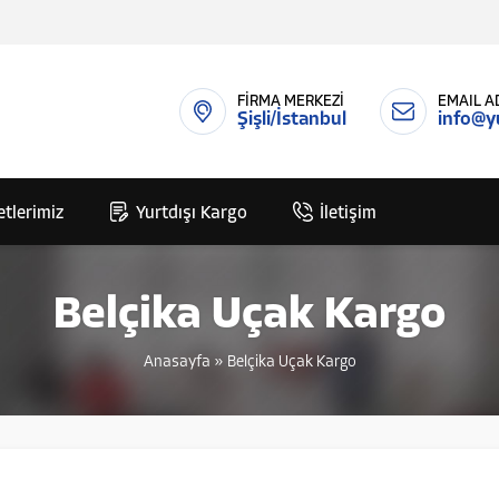
FİRMA MERKEZİ
EMAIL A
Şişli/İstanbul
info@y
tlerimiz
Yurtdışı Kargo
İletişim
Belçika Uçak Kargo
Anasayfa
»
Belçika Uçak Kargo