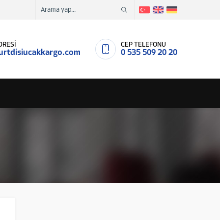
DRESİ
CEP TELEFONU
urtdisiucakkargo.com
0 535 509 20 20