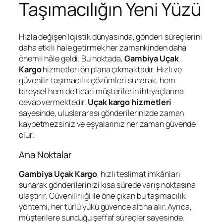
Taşımacılığın Yeni Yüzü
Hızla değişen lojistik dünyasında, gönderi süreçlerini
daha etkili hale getirmek her zamankinden daha
önemli hâle geldi. Bu noktada,
Gambiya Uçak
Kargo
hizmetleri ön plana çıkmaktadır. Hızlı ve
güvenilir taşımacılık çözümleri sunarak, hem
bireysel hem de ticari müşterilerin ihtiyaçlarına
cevap vermektedir.
Uçak kargo hizmetleri
sayesinde, uluslararası gönderilerinizde zaman
kaybetmezsiniz ve eşyalarınız her zaman güvende
olur.
Ana Noktalar
Gambiya Uçak Kargo
, hızlı teslimat imkânları
sunarak gönderilerinizi kısa sürede varış noktasına
ulaştırır. Güvenilirliği ile öne çıkan bu taşımacılık
yöntemi, her türlü yükü güvence altına alır. Ayrıca,
müşterilere sunduğu şeffaf süreçler sayesinde,