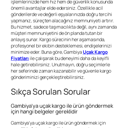
işlemlerinizde hem hız hem de güvenlik konusunda
önemli avantajlar elde edersiniz. Özellikle acil
gönderilerde ve değerli eşyalarınızda doğru tercihi
yapmanız, süreçten alacağınız memnuniyeti artırır.
Bu hizmet, sadece taşımacılıkta değil, aynı zamanda
müşteri memnuniyetini de ön planda tutan bir
anlayış sunar. Kargo sürecinin her aşamasında,
profesyonel bir ekibin desteklemesi, endişelerinizi
minimize eder. Buna göre, Gambiya
Uçak Kargo
Fiyatları
ile çalışarak bu deneyimi daha da keyifli
hale getirebilirsiniz. Unutmayın, doğru seçimlerle
her seferinde zaman kazanabilir ve güvenle kargo
gönderiminizi gerçekleştirebilirsiniz.
Sıkça Sorulan Sorular
Gambiya’ya uçak kargo ile ürün göndermek
için hangi belgeler gereklidir
Gambiya’ya uçak kargo ile ürün göndermek için