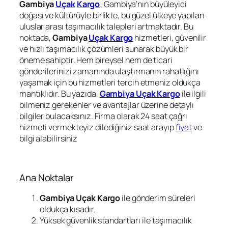
Gambiya
Uçak
Kargo
: Gambiya’nın büyüleyici
doğası ve kültürüyle birlikte, bu güzel ülkeye yapılan
uluslar arası taşımacılık talepleri artmaktadır. Bu
noktada,
Gambiya
Uçak Kargo
hizmetleri, güvenilir
ve hızlı taşımacılık çözümleri sunarak büyük bir
öneme sahiptir. Hem bireysel hem de ticari
gönderilerinizi zamanında ulaştırmanın rahatlığını
yaşamak için bu hizmetleri tercih etmeniz oldukça
mantıklıdır. Bu yazıda,
Gambiya Uçak Kargo
ile ilgili
bilmeniz gerekenler ve avantajlar üzerine detaylı
bilgiler bulacaksınız. Firma olarak 24 saat çağrı
hizmeti vermekteyiz dilediğiniz saat arayıp
fiyat
ve
bilgi alabilirsiniz
Ana Noktalar
Gambiya Uçak Kargo
ile gönderim süreleri
oldukça kısadır.
Yüksek güvenlik standartları ile taşımacılık