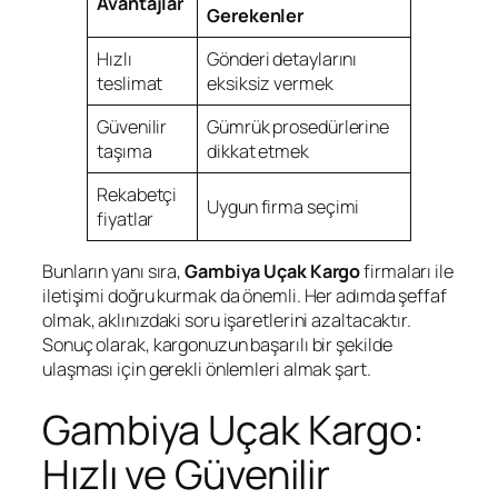
Avantajlar
Gerekenler
Hızlı
Gönderi detaylarını
teslimat
eksiksiz vermek
Güvenilir
Gümrük prosedürlerine
taşıma
dikkat etmek
Rekabetçi
Uygun firma seçimi
fiyatlar
Bunların yanı sıra,
Gambiya Uçak Kargo
firmaları ile
iletişimi doğru kurmak da önemli. Her adımda şeffaf
olmak, aklınızdaki soru işaretlerini azaltacaktır.
Sonuç olarak, kargonuzun başarılı bir şekilde
ulaşması için gerekli önlemleri almak şart.
Gambiya Uçak Kargo:
Hızlı ve Güvenilir