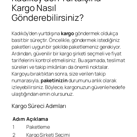
Kargo Nasıl
Gönderebilirsiniz?
Kadıköy’den yurtdışına
kargo
göndermek oldukça
basit bir süreçtir. Öncelikle, göndermek istediğiniz
paketleri uygun bir şekilde paketlemeniz gerekiyor.
Ardından, güvenilir bir kargo şirketi seçmeli ve fiyat
tarifelerini kontrol etmelisiniz. Bu aşamada, teslimat
süreleri ve takip imkânları da önemli noktalar.
Kargoyu bıraktıktan sonra, size verilen takip
numarasıyla,
paketinizin
durumunu anlık olarak
izleyebilirsiniz. Böylece, kargonuzun güvenle hedefe
ulaştığından emin olursunuz.
Kargo Süreci Adımları
Adım
Açıklama
1
Paketleme
2
Kargo Şirketi Seçimi