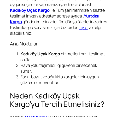
uygun seçimler yapmanıza yardımcı olacaktır.
Kadıköy Uçak Kargo
ile Tüm şehirlerimize 4 saatte
teslimat imkanı adresten adrese ayrıca .
Yurtdışı
Kargo
gönderimlerinizde tüm dünya ülkelerine adres
teslim kargo servisimiz için bizlerden
fiyat
ve bilgi
alabilirsiniz.
Ana Noktalar
Kadıköy Uçak Kargo
hizmetleri hızlı teslimat
sağlar.
Hava yolu taşımacılığı güvenli bir seçenek
sunar.
Farklı boyut ve ağırlıkta kargolar için uygun
çözümler mevcuttur.
Neden Kadıköy Uçak
Kargo’yu Tercih Etmelisiniz?