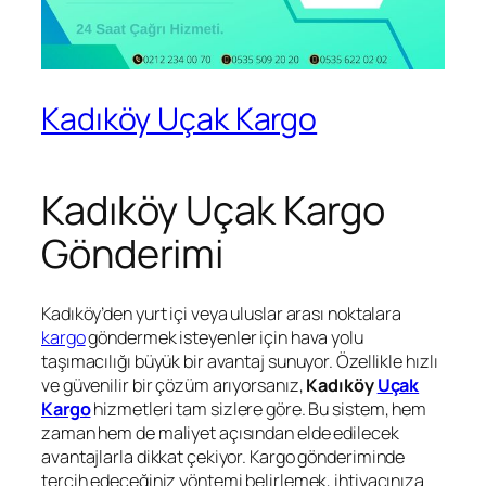
Kadıköy Uçak Kargo
Kadıköy Uçak Kargo
Gönderimi
Kadıköy’den yurt içi veya uluslar arası noktalara
kargo
göndermek isteyenler için hava yolu
taşımacılığı büyük bir avantaj sunuyor. Özellikle hızlı
ve güvenilir bir çözüm arıyorsanız,
Kadıköy
Uçak
Kargo
hizmetleri tam sizlere göre. Bu sistem, hem
zaman hem de maliyet açısından elde edilecek
avantajlarla dikkat çekiyor. Kargo gönderiminde
tercih edeceğiniz yöntemi belirlemek, ihtiyacınıza