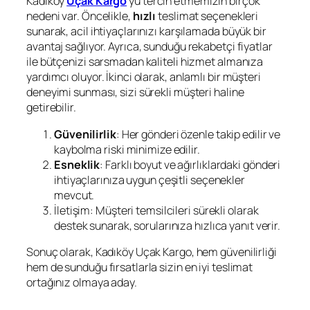
Kadıköy
Uçak Kargo
‘yu tercih etmemizin birçok
nedeni var. Öncelikle,
hızlı
teslimat seçenekleri
sunarak, acil ihtiyaçlarınızı karşılamada büyük bir
avantaj sağlıyor. Ayrıca, sunduğu rekabetçi fiyatlar
ile bütçenizi sarsmadan kaliteli hizmet almanıza
yardımcı oluyor. İkinci olarak, anlamlı bir müşteri
deneyimi sunması, sizi sürekli müşteri haline
getirebilir.
Güvenilirlik
: Her gönderi özenle takip edilir ve
kaybolma riski minimize edilir.
Esneklik
: Farklı boyut ve ağırlıklardaki gönderi
ihtiyaçlarınıza uygun çeşitli seçenekler
mevcut.
İletişim: Müşteri temsilcileri sürekli olarak
destek sunarak, sorularınıza hızlıca yanıt verir.
Sonuç olarak, Kadıköy Uçak Kargo, hem güvenilirliği
hem de sunduğu fırsatlarla sizin en iyi teslimat
ortağınız olmaya aday.