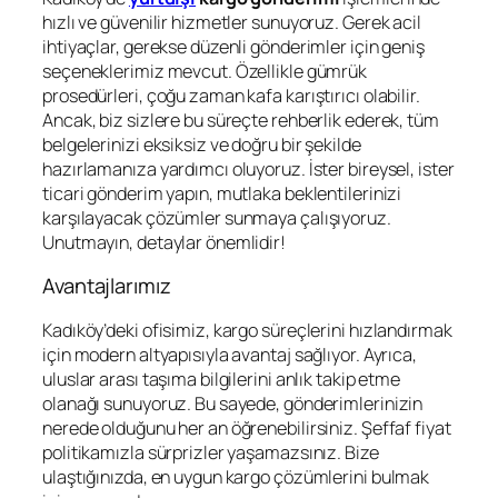
hızlı ve güvenilir hizmetler sunuyoruz. Gerek acil
ihtiyaçlar, gerekse düzenli gönderimler için geniş
seçeneklerimiz mevcut. Özellikle gümrük
prosedürleri, çoğu zaman kafa karıştırıcı olabilir.
Ancak, biz sizlere bu süreçte rehberlik ederek, tüm
belgelerinizi eksiksiz ve doğru bir şekilde
hazırlamanıza yardımcı oluyoruz. İster bireysel, ister
ticari gönderim yapın, mutlaka beklentilerinizi
karşılayacak çözümler sunmaya çalışıyoruz.
Unutmayın, detaylar önemlidir!
Avantajlarımız
Kadıköy’deki ofisimiz, kargo süreçlerini hızlandırmak
için modern altyapısıyla avantaj sağlıyor. Ayrıca,
uluslar arası taşıma bilgilerini anlık takip etme
olanağı sunuyoruz. Bu sayede, gönderimlerinizin
nerede olduğunu her an öğrenebilirsiniz. Şeffaf fiyat
politikamızla sürprizler yaşamazsınız. Bize
ulaştığınızda, en uygun kargo çözümlerini bulmak