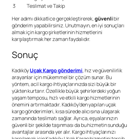
3
Teslimat ve Takip
Her adımı dikkatlice gerçekleştirerek,
güvenli
bir
gönderim yapabilirsiniz. Unutmayın, en iyi sonuçları
almak için kargo şirketlerinin hizmetlerini
karşılaştırmak her zaman faydalıdır.
Sonuç
Kadıköy
Uçak Kargo gönderimi
, hız ve güvenilirlik
arayanlar için mükemmel bir çözüm sunar. Bu
yöntem, acil kargo ihtiyaçlarınızda sizi büyük bir
yükten kurtarır. Özellikle büyük şehirlerdeki yoğun
yaşam temposu, hızlı ve etkili kargo hizmetlerinin
önemini artırmaktadır. Kadıköy’den yapılan uçak
kargo gönderimleri, kısa sürede alıcısına ulaşarak
zamanında teslimatı sağlar. Ayrıca, eşyalarınızın
güvenli bir şekilde taşınması da bu hizmetin sunduğu
avantajlar arasında yer alır. Kargo ihtiyaçlarınızı
karşılamak için Kadıköy Uçak Kargo hizmetini tercih