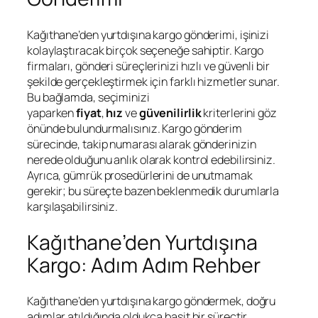
Kağıthane’den yurtdışına kargo gönderimi, işinizi
kolaylaştıracak birçok seçeneğe sahiptir. Kargo
firmaları, gönderi süreçlerinizi hızlı ve güvenli bir
şekilde gerçekleştirmek için farklı hizmetler sunar.
Bu bağlamda, seçiminizi
yaparken
fiyat
,
hız
ve
güvenilirlik
kriterlerini göz
önünde bulundurmalısınız. Kargo gönderim
sürecinde, takip numarası alarak gönderinizin
nerede olduğunu anlık olarak kontrol edebilirsiniz.
Ayrıca, gümrük prosedürlerini de unutmamak
gerekir; bu süreçte bazen beklenmedik durumlarla
karşılaşabilirsiniz.
Kağıthane’den Yurtdışına
Kargo: Adım Adım Rehber
Kağıthane’den yurtdışına kargo göndermek, doğru
adımlar atıldığında oldukça basit bir süreçtir.