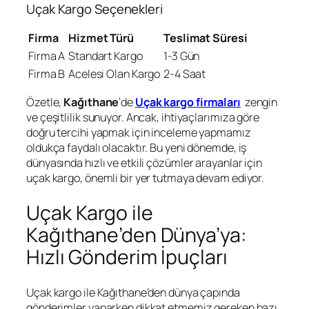
Uçak Kargo Seçenekleri
Firma
Hizmet Türü
Teslimat Süresi
Firma A
Standart Kargo
1-3 Gün
Firma B
Acelesi Olan Kargo
2-4 Saat
Özetle,
Kağıthane
‘de
Uçak kargo firmaları
zengin
ve çeşitlilik sunuyor. Ancak, ihtiyaçlarımıza göre
doğru tercihi yapmak için inceleme yapmamız
oldukça faydalı olacaktır. Bu yeni dönemde, iş
dünyasında hızlı ve etkili çözümler arayanlar için
uçak kargo, önemli bir yer tutmaya devam ediyor.
Uçak Kargo ile
Kağıthane’den Dünya’ya:
Hızlı Gönderim İpuçları
Uçak kargo ile Kağıthane’den dünya çapında
gönderimler yaparken dikkat etmemiz gereken bazı