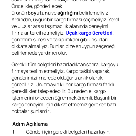
Öncelikle, gönderilecek
ürünün
boyutunu
ve
ağırlığını
belirlemeliyiz.
Ardından, uygun bir kargo firması seçmeliyiz. Yerel
ve uluslar arası taşımacılık alanında deneyimli
firmalar tercih etmeliyiz.
Uçak kargo ücretleri
,
gönderim süresi ve takip imkanı gibi unsurları
dikkate almalıyız. Bunlar, bize en uygun seçeneği
belirlemede yardımcı olur.
Gerekli tüm belgeleri hazırladıktan sonra, kargoyu
firmaya teslim etmeliyiz. Kargo takibi yaparak,
gönderimizin nerede olduğunu anlık olarak
görebiliriz. Unutmayın ki, her kargo firması farklı
gereklilikler talep edebilir. Bu nedenle, kargo
işlemlerini önceden öğrenmek önemli. Başarılı bir
kargo deneyimi için dikkat etmemiz gereken bazı
noktalar şunlardır:
Adım
Açıklama
1
Gönderi için gerekli belgeleri hazırlayın.