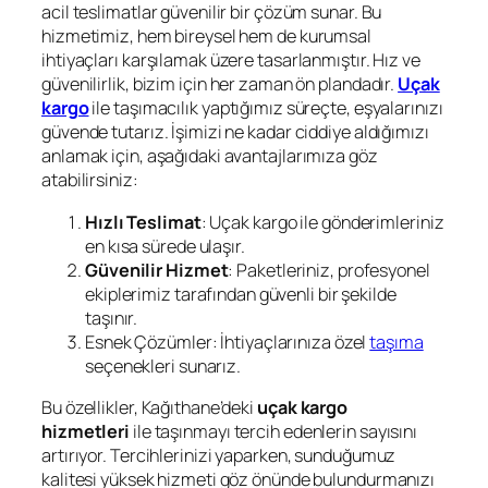
acil teslimatlar güvenilir bir çözüm sunar. Bu
hizmetimiz, hem bireysel hem de kurumsal
ihtiyaçları karşılamak üzere tasarlanmıştır. Hız ve
güvenilirlik, bizim için her zaman ön plandadır.
Uçak
kargo
ile taşımacılık yaptığımız süreçte, eşyalarınızı
güvende tutarız. İşimizi ne kadar ciddiye aldığımızı
anlamak için, aşağıdaki avantajlarımıza göz
atabilirsiniz:
Hızlı Teslimat
: Uçak kargo ile gönderimleriniz
en kısa sürede ulaşır.
Güvenilir Hizmet
: Paketleriniz, profesyonel
ekiplerimiz tarafından güvenli bir şekilde
taşınır.
Esnek Çözümler: İhtiyaçlarınıza özel
taşıma
seçenekleri sunarız.
Bu özellikler, Kağıthane’deki
uçak kargo
hizmetleri
ile taşınmayı tercih edenlerin sayısını
artırıyor. Tercihlerinizi yaparken, sunduğumuz
kalitesi yüksek hizmeti göz önünde bulundurmanızı