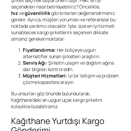
şirketi seçmek büyük önem taşır. Peki, en iyi
seçenekleri nasıl belirleyebiliriz? Öncelikle,
hız
ve
güvenilirlik
gibi kriterleri değerlendirmeniz
gerekir. Ayrıca, müşteri yorumları ve referanslar bu
noktada yardımcı olacaktır. İşte, size en iyi hizmeti
sunabilecek kargo şirketlerini seçerken dikkate
almanız gereken noktalar:
Fiyatlandırma:
Her bütçeye uygun
alternatifler sunan şirketleri araştırın.
Servis Ağı:
Şirketin ulaşım ve dağıtım ağına
dair bilgileri kontrol edin.
Müşteri Hizmetleri:
İyi bir iletişim ve problem
çözme kapasitesi arayın.
Bu unsurları göz önünde bulundurarak,
Kağıthane’deki en uygun uçak kargo şirketini
kolaylıkla bulabilirsiniz.
Kağıthane Yurtdışı Kargo
Gönderimi