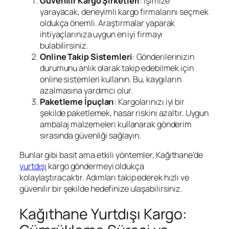
Güvenilir Kargo Şirketleri
: İşimize
yarayacak, deneyimli kargo firmalarını seçmek
oldukça önemli. Araştırmalar yaparak
ihtiyaçlarınıza uygun en iyi firmayı
bulabilirsiniz.
Online Takip Sistemleri
: Gönderilerinizin
durumunu anlık olarak takip edebilmek için
online sistemleri kullanın. Bu, kaygıların
azalmasına yardımcı olur.
Paketleme İpuçları
: Kargolarınızı iyi bir
şekilde paketlemek, hasar riskini azaltır. Uygun
ambalaj malzemeleri kullanarak gönderim
sırasında güvenliği sağlayın.
Bunlar gibi basit ama etkili yöntemler, Kağıthane’de
yurtdışı
kargo göndermeyi oldukça
kolaylaştıracaktır. Adımları takip ederek hızlı ve
güvenilir bir şekilde hedefinize ulaşabilirsiniz.
Kağıthane Yurtdışı Kargo: