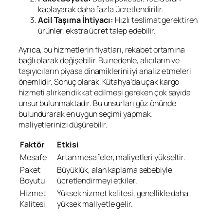
kaplayarak daha fazla ücretlendirilir.
Acil Taşıma İhtiyacı:
Hızlı teslimat gerektiren
ürünler, ekstra ücret talep edebilir.
Ayrıca, bu hizmetlerin fiyatları, rekabet ortamına
bağlı olarak değişebilir. Bu nedenle, alıcıların ve
taşıyıcıların piyasa dinamiklerini iyi analiz etmeleri
önemlidir. Sonuç olarak, Kütahya’da uçak kargo
hizmeti alırken dikkat edilmesi gereken çok sayıda
unsur bulunmaktadır. Bu unsurları göz önünde
bulundurarak en uygun seçimi yapmak,
maliyetlerinizi düşürebilir.
Faktör
Etkisi
Mesafe
Artan mesafeler, maliyetleri yükseltir.
Paket
Büyüklük, alan kaplama sebebiyle
Boyutu
ücretlendirmeyi etkiler.
Hizmet
Yüksek hizmet kalitesi, genellikle daha
Kalitesi
yüksek maliyetle gelir.