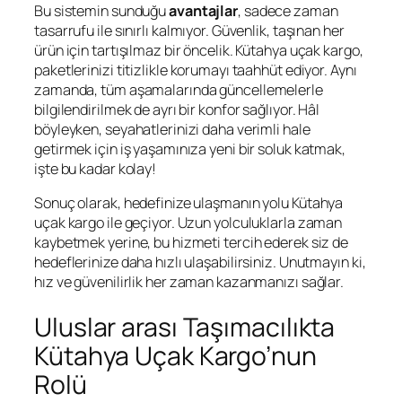
Bu sistemin sunduğu
avantajlar
, sadece zaman
tasarrufu ile sınırlı kalmıyor. Güvenlik, taşınan her
ürün için tartışılmaz bir öncelik. Kütahya uçak kargo,
paketlerinizi titizlikle korumayı taahhüt ediyor. Aynı
zamanda, tüm aşamalarında güncellemelerle
bilgilendirilmek de ayrı bir konfor sağlıyor. Hâl
böyleyken, seyahatlerinizi daha verimli hale
getirmek için iş yaşamınıza yeni bir soluk katmak,
işte bu kadar kolay!
Sonuç olarak, hedefinize ulaşmanın yolu Kütahya
uçak kargo ile geçiyor. Uzun yolculuklarla zaman
kaybetmek yerine, bu hizmeti tercih ederek siz de
hedeflerinize daha hızlı ulaşabilirsiniz. Unutmayın ki,
hız ve güvenilirlik her zaman kazanmanızı sağlar.
Uluslar arası Taşımacılıkta
Kütahya Uçak Kargo’nun
Rolü