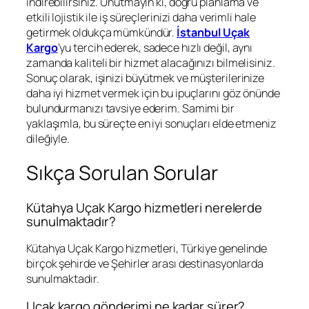
indirebilirsiniz. Unutmayın ki, doğru planlama ve
etkili lojistik ile iş süreçlerinizi daha verimli hale
getirmek oldukça mümkündür.
İstanbul Uçak
Kargo
‘yu tercih ederek, sadece hızlı değil, aynı
zamanda kaliteli bir hizmet alacağınızı bilmelisiniz.
Sonuç olarak, işinizi büyütmek ve müşterilerinize
daha iyi hizmet vermek için bu ipuçlarını göz önünde
bulundurmanızı tavsiye ederim. Samimi bir
yaklaşımla, bu süreçte en iyi sonuçları elde etmeniz
dileğiyle.
Sıkça Sorulan Sorular
Kütahya Uçak Kargo hizmetleri nerelerde
sunulmaktadır?
Kütahya Uçak Kargo hizmetleri, Türkiye genelinde
birçok şehirde ve Şehirler arası destinasyonlarda
sunulmaktadır.
Uçak kargo gönderimi ne kadar sürer?