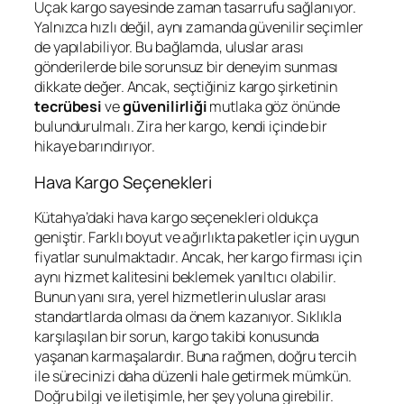
Uçak kargo sayesinde zaman tasarrufu sağlanıyor.
Yalnızca hızlı değil, aynı zamanda güvenilir seçimler
de yapılabiliyor. Bu bağlamda, uluslar arası
gönderilerde bile sorunsuz bir deneyim sunması
dikkate değer. Ancak, seçtiğiniz kargo şirketinin
tecrübesi
ve
güvenilirliği
mutlaka göz önünde
bulundurulmalı. Zira her kargo, kendi içinde bir
hikaye barındırıyor.
Hava Kargo Seçenekleri
Kütahya’daki hava kargo seçenekleri oldukça
geniştir. Farklı boyut ve ağırlıkta paketler için uygun
fiyatlar sunulmaktadır. Ancak, her kargo firması için
aynı hizmet kalitesini beklemek yanıltıcı olabilir.
Bunun yanı sıra, yerel hizmetlerin uluslar arası
standartlarda olması da önem kazanıyor. Sıklıkla
karşılaşılan bir sorun, kargo takibi konusunda
yaşanan karmaşalardır. Buna rağmen, doğru tercih
ile sürecinizi daha düzenli hale getirmek mümkün.
Doğru bilgi ve iletişimle, her şey yoluna girebilir.