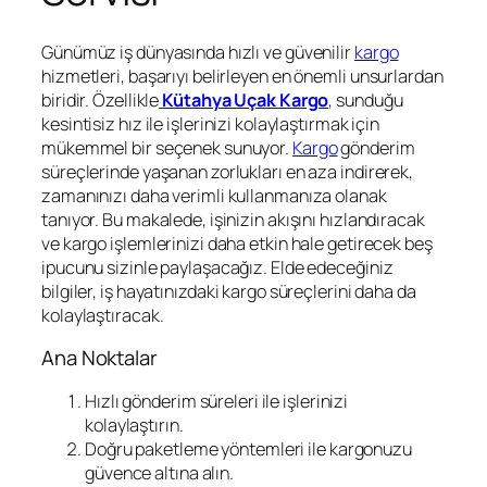
Günümüz iş dünyasında hızlı ve güvenilir
kargo
hizmetleri, başarıyı belirleyen en önemli unsurlardan
biridir. Özellikle
Kütahya Uçak Kargo
, sunduğu
kesintisiz hız ile işlerinizi kolaylaştırmak için
mükemmel bir seçenek sunuyor.
Kargo
gönderim
süreçlerinde yaşanan zorlukları en aza indirerek,
zamanınızı daha verimli kullanmanıza olanak
tanıyor. Bu makalede, işinizin akışını hızlandıracak
ve kargo işlemlerinizi daha etkin hale getirecek beş
ipucunu sizinle paylaşacağız. Elde edeceğiniz
bilgiler, iş hayatınızdaki kargo süreçlerini daha da
kolaylaştıracak.
Ana Noktalar
Hızlı gönderim süreleri ile işlerinizi
kolaylaştırın.
Doğru paketleme yöntemleri ile kargonuzu
güvence altına alın.