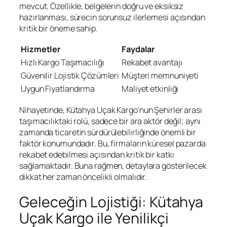
mevcut. Özellikle, belgelerin doğru ve eksiksiz
hazırlanması, sürecin sorunsuz ilerlemesi açısından
kritik bir öneme sahip.
Hizmetler
Faydalar
Hızlı Kargo Taşımacılığı
Rekabet avantajı
Güvenilir Lojistik Çözümleri
Müşteri memnuniyeti
Uygun Fiyatlandırma
Maliyet etkinliği
Nihayetinde, Kütahya Uçak Kargo’nun Şehirler arası
taşımacılıktaki rolü, sadece bir ara aktör değil; aynı
zamanda ticaretin sürdürülebilirliğinde önemli bir
faktör konumundadır. Bu, firmaların küresel pazarda
rekabet edebilmesi açısından kritik bir katkı
sağlamaktadır. Buna rağmen, detaylara gösterilecek
dikkat her zaman öncelikli olmalıdır.
Geleceğin Lojistiği: Kütahya
Uçak Kargo ile Yenilikçi