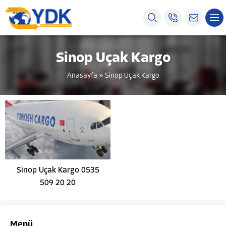
Sinop Uçak Kargo
Anasayfa
»
Sinop Uçak Kargo
Sinop Uçak Kargo 0535
509 20 20
Menü