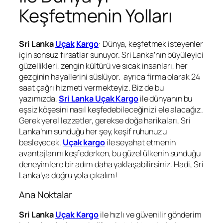
Keşfetmenin Yolları
Sri Lanka
Uçak
Kargo
: Dünya, keşfetmek isteyenler
için sonsuz fırsatlar sunuyor. Sri Lanka’nın büyüleyici
güzellikleri, zengin kültürü ve sıcak insanları, her
gezginin hayallerini süslüyor. ayrıca firma olarak 24
saat çağrı hizmeti vermekteyiz. Biz de bu
yazımızda,
Sri Lanka Uçak Kargo
ile dünyanın bu
eşsiz köşesini nasıl keşfedebileceğinizi ele alacağız.
Gerek yerel lezzetler, gerekse doğa harikaları, Sri
Lanka’nın sunduğu her şey, keşif ruhunuzu
besleyecek.
Uçak kargo
ile seyahat etmenin
avantajlarını keşfederken, bu güzel ülkenin sunduğu
deneyimlere bir adım daha yaklaşabilirsiniz. Hadi, Sri
Lanka’ya doğru yola çıkalım!
Ana Noktalar
Sri Lanka
Uçak Kargo
ile hızlı ve güvenilir gönderim