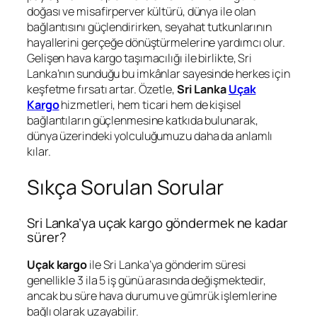
doğası ve misafirperver kültürü, dünya ile olan
bağlantısını güçlendirirken, seyahat tutkunlarının
hayallerini gerçeğe dönüştürmelerine yardımcı olur.
Gelişen hava kargo taşımacılığı ile birlikte, Sri
Lanka’nın sunduğu bu imkânlar sayesinde herkes için
keşfetme fırsatı artar. Özetle,
Sri Lanka
Uçak
Kargo
hizmetleri, hem ticari hem de kişisel
bağlantıların güçlenmesine katkıda bulunarak,
dünya üzerindeki yolculuğumuzu daha da anlamlı
kılar.
Sıkça Sorulan Sorular
Sri Lanka’ya uçak kargo göndermek ne kadar
sürer?
Uçak kargo
ile Sri Lanka’ya gönderim süresi
genellikle 3 ila 5 iş günü arasında değişmektedir,
ancak bu süre hava durumu ve gümrük işlemlerine
bağlı olarak uzayabilir.