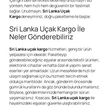
içeriğini belirten etiketi eklemeyi unutmayın. Bu
yöntem, hem hızlı hem de güvenilir bir teslimat
sağlar. Unutmayın,
Sri Lanka Uçak
Kargo
deneyiminiz, doğru paketleme ile başlar.
Sri Lanka Uçak Kargo İle
Neler Gönderebiliriz
Sri Lanka uçak kargo
hizmetleri, geniş bir ürün
yelpazesi için idealdir. Paketleyip
gönderebileceğiniz eşyalar arasında tekstil ürünleri,
elektronik cihazlar ve hatta özel el yapımı sanat
eserleri yer almaktadır. Uzun mesafelerde hızlı bir
ulaşım sağlamak için bu hizmeti tercih etmek
oldukça mantıklıdır. Ancak, gönderim öncesinde
gümrük kurallarını da göz önünde bulundurmalısınız.
Böylece, gönderimlerinizde herhangi bir sorun
yaşamazsınız. Kısacası,
Sri Lanka uçak kargo
ile
hayalinizdeki eşyaları güvenle ulaştırabilirsiniz.