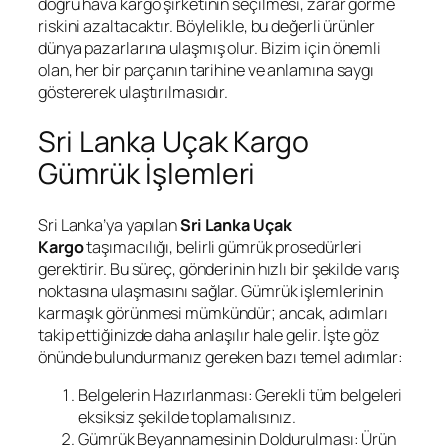
doğru hava kargo şirketinin seçilmesi, zarar görme
riskini azaltacaktır. Böylelikle, bu değerli ürünler
dünya pazarlarına ulaşmış olur. Bizim için önemli
olan, her bir parçanın tarihine ve anlamına saygı
göstererek ulaştırılmasıdır.
Sri Lanka Uçak Kargo
Gümrük İşlemleri
Sri Lanka’ya yapılan
Sri Lanka Uçak
Kargo
taşımacılığı, belirli gümrük prosedürleri
gerektirir. Bu süreç, gönderinin hızlı bir şekilde varış
noktasına ulaşmasını sağlar. Gümrük işlemlerinin
karmaşık görünmesi mümkündür; ancak, adımları
takip ettiğinizde daha anlaşılır hale gelir. İşte göz
önünde bulundurmanız gereken bazı temel adımlar:
Belgelerin Hazırlanması: Gerekli tüm belgeleri
eksiksiz şekilde toplamalısınız.
Gümrük Beyannamesinin Doldurulması: Ürün