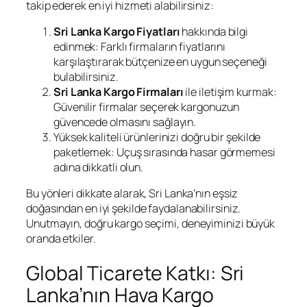
takip ederek en iyi hizmeti alabilirsiniz:
Sri Lanka Kargo Fiyatları
hakkında bilgi
edinmek: Farklı firmaların fiyatlarını
karşılaştırarak bütçenize en uygun seçeneği
bulabilirsiniz.
Sri Lanka Kargo Firmaları
ile iletişim kurmak:
Güvenilir firmalar seçerek kargonuzun
güvencede olmasını sağlayın.
Yüksek kaliteli ürünlerinizi doğru bir şekilde
paketlemek: Uçuş sırasında hasar görmemesi
adına dikkatli olun.
Bu yönleri dikkate alarak, Sri Lanka’nın eşsiz
doğasından en iyi şekilde faydalanabilirsiniz.
Unutmayın, doğru kargo seçimi, deneyiminizi büyük
oranda etkiler.
Global Ticarete Katkı: Sri
Lanka’nın Hava Kargo