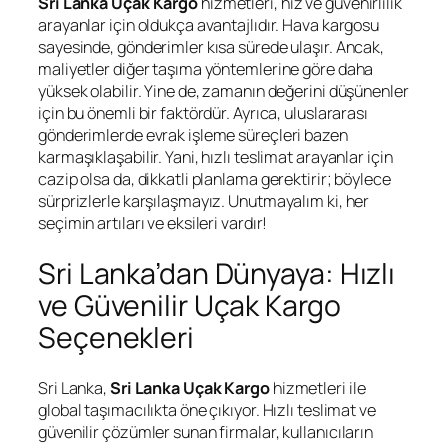
Sri Lanka Uçak Kargo
hizmetleri, hız ve güvenirlilik
arayanlar için oldukça avantajlıdır. Hava kargosu
sayesinde, gönderimler kısa sürede ulaşır. Ancak,
maliyetler diğer taşıma yöntemlerine göre daha
yüksek olabilir. Yine de, zamanın değerini düşünenler
için bu önemli bir faktördür. Ayrıca, uluslararası
gönderimlerde evrak işleme süreçleri bazen
karmaşıklaşabilir. Yani, hızlı teslimat arayanlar için
cazip olsa da, dikkatli planlama gerektirir; böylece
sürprizlerle karşılaşmayız. Unutmayalım ki, her
seçimin artıları ve eksileri vardır!
Sri Lanka’dan Dünyaya: Hızlı
ve Güvenilir Uçak Kargo
Seçenekleri
Sri Lanka,
Sri Lanka Uçak Kargo
hizmetleri ile
global taşımacılıkta öne çıkıyor. Hızlı teslimat ve
güvenilir çözümler sunan firmalar, kullanıcıların