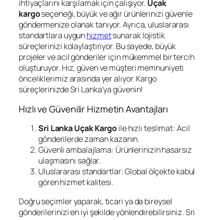
ihtiyaçlarını karşılamak için çalışıyor.
Uçak
kargo
seçeneği, büyük ve ağır ürünlerinizi güvenle
göndermenize olanak tanıyor. Ayrıca, uluslararası
standartlara uygun
hizmet
sunarak lojistik
süreçlerinizi kolaylaştırıyor. Bu sayede, büyük
projeler ve acil gönderiler için mükemmel bir tercih
oluşturuyor. Hız, güven ve müşteri memnuniyeti
önceliklerimiz arasında yer alıyor. Kargo
süreçlerinizde Sri Lanka’ya güvenin!
Hızlı ve Güvenilir Hizmetin Avantajları
Sri Lanka Uçak Kargo
ile hızlı teslimat: Acil
gönderilerde zaman kazanın.
Güvenli ambalajlama: Ürünlerinizin hasarsız
ulaşmasını sağlar.
Uluslararası standartlar: Global ölçekte kabul
gören hizmet kalitesi.
Doğru seçimler yaparak, ticari ya da bireysel
gönderilerinizi en iyi şekilde yönlendirebilirsiniz. Sri