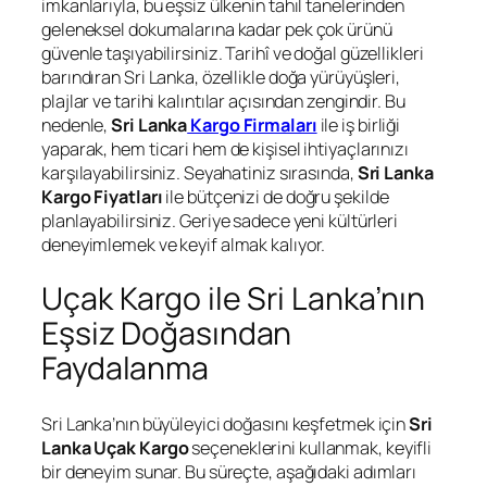
imkanlarıyla, bu eşsiz ülkenin tahıl tanelerinden
geleneksel dokumalarına kadar pek çok ürünü
güvenle taşıyabilirsiniz. Tarihî ve doğal güzellikleri
barındıran Sri Lanka, özellikle doğa yürüyüşleri,
plajlar ve tarihi kalıntılar açısından zengindir. Bu
nedenle,
Sri Lanka
Kargo Firmaları
ile iş birliği
yaparak, hem ticari hem de kişisel ihtiyaçlarınızı
karşılayabilirsiniz. Seyahatiniz sırasında,
Sri Lanka
Kargo Fiyatları
ile bütçenizi de doğru şekilde
planlayabilirsiniz. Geriye sadece yeni kültürleri
deneyimlemek ve keyif almak kalıyor.
Uçak Kargo ile Sri Lanka’nın
Eşsiz Doğasından
Faydalanma
Sri Lanka’nın büyüleyici doğasını keşfetmek için
Sri
Lanka Uçak Kargo
seçeneklerini kullanmak, keyifli
bir deneyim sunar. Bu süreçte, aşağıdaki adımları