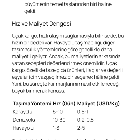
büyümenin temel taşlarından biri haline
geldi.
Hız ve Maliyet Dengesi
Uçak kargo, hızlı ulaşım sağlamasıyla bilinse de, bu
hızın bir bedeli var. Havayolu taşımacılığı, diğer
taşımacılık yöntemlerine göre genellikle daha
maliyetli geliyor. Ancak, bu maliyetlerin arkasında
yatan sebepleri değerlendirmek önemlidir. Uçak
kargo, özellikle taze gıda ürünleri, ilaçlar ve değerli
eşyalar için vazgeçilmez bir seçenek hâline geldi.
Yani, bu süreçte kar marjlarının nasıl etkileneceği
büyük bir merak konusu.
Taşıma Yöntemi
Hız (Gün)
Maliyet (USD/Kg)
Karayolu
5-10
0.5-1
Denizyolu
10-30
0.2-0.5
Havayolu
1-3
2-5