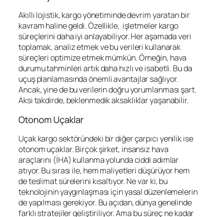
Akıllı lojistik, kargo yönetiminde devrim yaratan bir
kavram haline geldi. Özellikle, işletmeler kargo
süreçlerini daha iyi anlayabiliyor. Her aşamada veri
toplamak, analiz etmek ve bu verileri kullanarak
süreçleri optimize etmek mümkün. Örneğin, hava
durumu tahminleri artık daha hızlı ve isabetli. Bu da
uçuş planlamasında önemli avantajlar sağlıyor.
Ancak, yine de bu verilerin doğru yorumlanması şart.
Aksi takdirde, beklenmedik aksaklıklar yaşanabilir.
Otonom Uçaklar
Uçak kargo sektöründeki bir diğer çarpıcı yenilik ise
otonom uçaklar. Birçok şirket, insansız hava
araçlarını (İHA) kullanma yolunda ciddi adımlar
atıyor. Bu sırası ile, hem maliyetleri düşürüyor hem
de teslimat sürelerini kısaltıyor. Ne var ki, bu
teknolojinin yaygınlaşması için yasal düzenlemelerin
de yapılması gerekiyor. Bu açıdan, dünya genelinde
farklı stratejiler geliştiriliyor. Ama bu süreç ne kadar