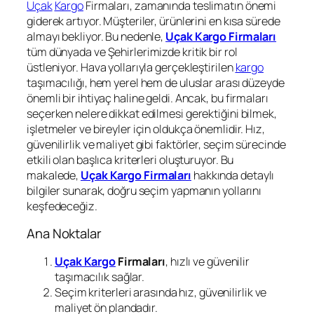
Uçak
Kargo
Firmaları, zamanında teslimatın önemi
giderek artıyor. Müşteriler, ürünlerini en kısa sürede
almayı bekliyor. Bu nedenle,
Uçak Kargo Firmaları
tüm dünyada ve Şehirlerimizde kritik bir rol
üstleniyor. Hava yollarıyla gerçekleştirilen
kargo
taşımacılığı, hem yerel hem de uluslar arası düzeyde
önemli bir ihtiyaç haline geldi. Ancak, bu firmaları
seçerken nelere dikkat edilmesi gerektiğini bilmek,
işletmeler ve bireyler için oldukça önemlidir. Hız,
güvenilirlik ve maliyet gibi faktörler, seçim sürecinde
etkili olan başlıca kriterleri oluşturuyor. Bu
makalede,
Uçak Kargo Firmaları
hakkında detaylı
bilgiler sunarak, doğru seçim yapmanın yollarını
keşfedeceğiz.
Ana Noktalar
Uçak Kargo
Firmaları
, hızlı ve güvenilir
taşımacılık sağlar.
Seçim kriterleri arasında hız, güvenilirlik ve
maliyet ön plandadır.