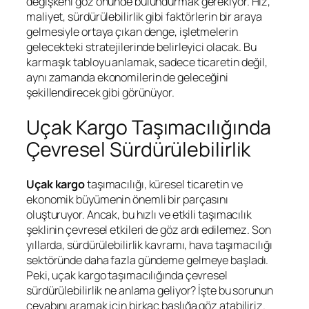
değişkeni göz önünde bulundurmak gerekiyor. Hız,
maliyet, sürdürülebilirlik gibi faktörlerin bir araya
gelmesiyle ortaya çıkan denge, işletmelerin
gelecekteki stratejilerinde belirleyici olacak. Bu
karmaşık tabloyu anlamak, sadece ticaretin değil,
aynı zamanda ekonomilerin de geleceğini
şekillendirecek gibi görünüyor.
Uçak Kargo Taşımacılığında
Çevresel Sürdürülebilirlik
Uçak kargo
taşımacılığı, küresel ticaretin ve
ekonomik büyümenin önemli bir parçasını
oluşturuyor. Ancak, bu hızlı ve etkili taşımacılık
şeklinin çevresel etkileri de göz ardı edilemez. Son
yıllarda, sürdürülebilirlik kavramı, hava taşımacılığı
sektöründe daha fazla gündeme gelmeye başladı.
Peki, uçak kargo taşımacılığında çevresel
sürdürülebilirlik ne anlama geliyor? İşte bu sorunun
cevabını aramak için birkaç başlığa göz atabiliriz.