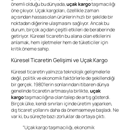
önemli olduğu bu dünyada,
uçak kargo
taşımacılığı
öne çıkıyor. Uçak kargoları, özellikle zaman
açısından hassas olan ürünlerin hızlı bir şekilde bir
noktadan diğerine ulaşmasını sağlıyor. Ancak bu
durum, birçok açıdan çeşitli etkileri de beraberinde
getiriyor. Küresel ticaretin bu alana olan etkilerini
anlamak, hem işletmeler hem de tüketiciler için
kritik öneme sahip.
Küresel Ticaretin Gelişimi ve Uçak Kargo
Küresel ticaretin yalnızca teknolojik gelişmelerle
değil, politik ve ekonomik faktörlerle de şekillendiği
bir gerçek. 1980’lerin sonlarından itibaren dünya
genelinde ticaretin artmasıyla birlikte,
uçak
kargo
taşımacılığına olan talep de artış gösterdi.
Birçok ülke, kendi sınırları içinde üretim yaparken,
dış ticaret yollarını daha da önemsemeye başladı. Ne
var ki, bu süreçte bazı zorluklar da ortaya çıktı.
“Uçak kargo taşımacılığı, ekonomik