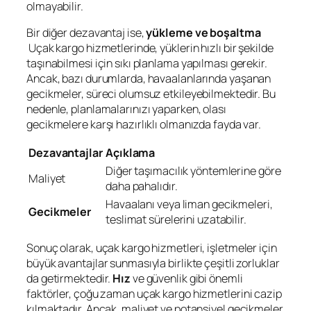
olmayabilir.
Bir diğer dezavantaj ise,
yükleme ve boşaltma
Uçak kargo hizmetlerinde, yüklerin hızlı bir şekilde
taşınabilmesi için sıkı planlama yapılması gerekir.
Ancak, bazı durumlarda, havaalanlarında yaşanan
gecikmeler, süreci olumsuz etkileyebilmektedir. Bu
nedenle, planlamalarınızı yaparken, olası
gecikmelere karşı hazırlıklı olmanızda fayda var.
Dezavantajlar
Açıklama
Diğer taşımacılık yöntemlerine göre
Maliyet
daha pahalıdır.
Havaalanı veya liman gecikmeleri,
Gecikmeler
teslimat sürelerini uzatabilir.
Sonuç olarak, uçak kargo hizmetleri, işletmeler için
büyük avantajlar sunmasıyla birlikte çeşitli zorluklar
da getirmektedir.
Hız
ve güvenlik gibi önemli
faktörler, çoğu zaman uçak kargo hizmetlerini cazip
kılmaktadır. Ancak, maliyet ve potansiyel gecikmeler