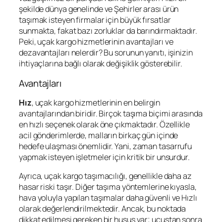
şekilde dünya genelinde ve Şehirler arası ürün
taşımak isteyen firmalar için büyük fırsatlar
sunmakta, fakat bazı zorluklar da barındırmaktadır.
Peki, uçak kargo hizmetlerinin avantajları ve
dezavantajları nelerdir? Bu sorunun yanıtı, işinizin
ihtiyaçlarına bağlı olarak değişiklik gösterebilir.
Avantajları
Hız
, uçak kargo hizmetlerinin en belirgin
avantajlarından biridir. Birçok taşıma biçimi arasında
en hızlı seçenek olarak öne çıkmaktadır. Özellikle
acil gönderimlerde, malların birkaç gün içinde
hedefe ulaşması önemlidir. Yani, zaman tasarrufu
yapmak isteyen işletmeler için kritik bir unsurdur.
Ayrıca, uçak kargo taşımacılığı, genellikle daha az
hasar riski taşır. Diğer taşıma yöntemlerine kıyasla,
hava yoluyla yapılan taşımalar daha güvenli ve Hızlı
olarak değerlendirilmektedir. Ancak, bu noktada
dikkat edilmesi gereken bir husus var; uçuştan sonra