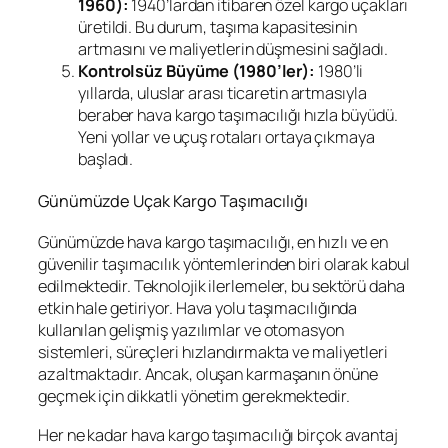
1960):
1940’lardan itibaren özel kargo uçakları
üretildi. Bu durum, taşıma kapasitesinin
artmasını ve maliyetlerin düşmesini sağladı.
Kontrolsüz Büyüme (1980’ler):
1980’li
yıllarda, uluslar arası ticaretin artmasıyla
beraber hava kargo taşımacılığı hızla büyüdü.
Yeni yollar ve uçuş rotaları ortaya çıkmaya
başladı.
Günümüzde Uçak Kargo Taşımacılığı
Günümüzde hava kargo taşımacılığı, en hızlı ve en
güvenilir taşımacılık yöntemlerinden biri olarak kabul
edilmektedir. Teknolojik ilerlemeler, bu sektörü daha
etkin hale getiriyor. Hava yolu taşımacılığında
kullanılan gelişmiş yazılımlar ve otomasyon
sistemleri, süreçleri hızlandırmakta ve maliyetleri
azaltmaktadır. Ancak, oluşan karmaşanın önüne
geçmek için dikkatli yönetim gerekmektedir.
Her ne kadar hava kargo taşımacılığı birçok avantaj