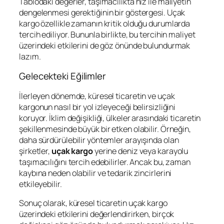
Tablodaki değerler, taşımacılıkta hız ile maliyetin
dengelenmesi gerektiğinin bir göstergesi. Uçak
kargo özellikle zamanın kritik olduğu durumlarda
tercih ediliyor. Bununla birlikte, bu tercihin maliyet
üzerindeki etkilerini de göz önünde bulundurmak
lazım.
Gelecekteki Eğilimler
İlerleyen dönemde, küresel ticaretin ve uçak
kargonun nasıl bir yol izleyeceği belirsizliğini
koruyor. İklim değişikliği, ülkeler arasındaki ticaretin
şekillenmesinde büyük bir etken olabilir. Örneğin,
daha sürdürülebilir yöntemler arayışında olan
şirketler,
uçak kargo
yerine deniz veya karayolu
taşımacılığını tercih edebilirler. Ancak bu, zaman
kaybına neden olabilir ve tedarik zincirlerini
etkileyebilir.
Sonuç olarak, küresel ticaretin uçak kargo
üzerindeki etkilerini değerlendirirken, birçok