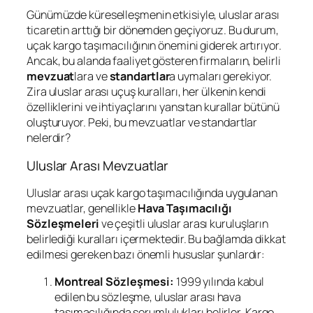
Günümüzde küreselleşmenin etkisiyle, uluslar arası
ticaretin arttığı bir dönemden geçiyoruz. Bu durum,
uçak kargo taşımacılığının önemini giderek artırıyor.
Ancak, bu alanda faaliyet gösteren firmaların, belirli
mevzuat
lara ve
standartlar
a uymaları gerekiyor.
Zira uluslar arası uçuş kuralları, her ülkenin kendi
özelliklerini ve ihtiyaçlarını yansıtan kurallar bütünü
oluşturuyor. Peki, bu mevzuatlar ve standartlar
nelerdir?
Uluslar Arası Mevzuatlar
Uluslar arası uçak kargo taşımacılığında uygulanan
mevzuatlar, genellikle
Hava Taşımacılığı
Sözleşmeleri
ve çeşitli uluslar arası kuruluşların
belirlediği kuralları içermektedir. Bu bağlamda dikkat
edilmesi gereken bazı önemli hususlar şunlardır:
Montreal Sözleşmesi:
1999 yılında kabul
edilen bu sözleşme, uluslar arası hava
taşımacılığında sorumlulukları belirler. Kargo