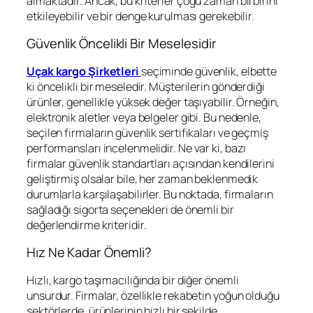
almaktadır. Ancak, bu kriterler çoğu zaman birbirini
etkileyebilir ve bir denge kurulması gerekebilir.
Güvenlik Öncelikli Bir Meselesidir
Uçak kargo Şirketleri
seçiminde güvenlik, elbette
ki öncelikli bir meseledir. Müşterilerin gönderdiği
ürünler, genellikle yüksek değer taşıyabilir. Örneğin,
elektronik aletler veya belgeler gibi. Bu nedenle,
seçilen firmaların güvenlik sertifikaları ve geçmiş
performansları incelenmelidir. Ne var ki, bazı
firmalar güvenlik standartları açısından kendilerini
geliştirmiş olsalar bile, her zaman beklenmedik
durumlarla karşılaşabilirler. Bu noktada, firmaların
sağladığı sigorta seçenekleri de önemli bir
değerlendirme kriteridir.
Hız Ne Kadar Önemli?
Hızlı, kargo taşımacılığında bir diğer önemli
unsurdur. Firmalar, özellikle rekabetin yoğun olduğu
sektörlerde, ürünlerinin hızlı bir şekilde