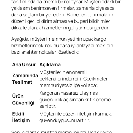
tanıtımında da önemli bir rol oynar. Müşteri odaklı bir
yaklaşım benimseyen firmalar, zamanla piyasada
daha sağlam bir yer edinir. Bu nedenle, firmaların
düzenli geri bildirim alması ve bu geri bildirimleri
dikkate alarak hizmetlerini geliştirmesi gerekir.
Aşağıda, müşteri memnuniyetinin uçak kargo
hizmetlerindeki rolünü daha iyi anlayabilmek için
bazı anahtar noktaları özetledik:
Ana Unsur
Açıklama
Müşterilerin en önemli
Zamanında
beklentilerinden biri. Gecikmeler,
Teslimat
memnuniyetsizliğe yol açar.
Kargonun hasarsız ulaşması,
Ürün
güvenilirlik açısından kritik öneme
Güvenliği
sahiptir.
Etkili
Müşteri ile düzenli iletişim kurmak,
İletişim
güven duygusunu artırır.
Sonuç olarak, müşteri memnuniyeti, Uçak kargo