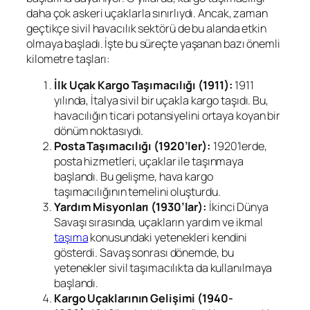
daha çok askeri uçaklarla sınırlıydı. Ancak, zaman
geçtikçe sivil havacılık sektörü de bu alanda etkin
olmaya başladı. İşte bu süreçte yaşanan bazı önemli
kilometre taşları:
İlk Uçak Kargo Taşımacılığı (1911):
1911
yılında, İtalya sivil bir uçakla kargo taşıdı. Bu,
havacılığın ticari potansiyelini ortaya koyan bir
dönüm noktasıydı.
Posta Taşımacılığı (1920’ler):
1920’lerde,
posta hizmetleri, uçaklar ile taşınmaya
başlandı. Bu gelişme, hava kargo
taşımacılığının temelini oluşturdu.
Yardım Misyonları (1930’lar):
İkinci Dünya
Savaşı sırasında, uçakların yardım ve ikmal
taşıma
konusundaki yetenekleri kendini
gösterdi. Savaş sonrası dönemde, bu
yetenekler sivil taşımacılıkta da kullanılmaya
başlandı.
Kargo Uçaklarının Gelişimi (1940-