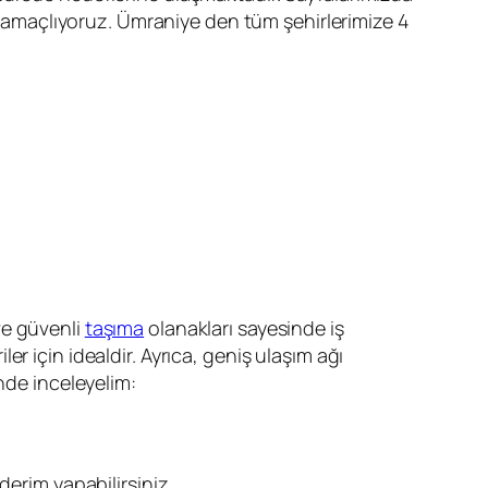
yı amaçlıyoruz. Ümraniye den tüm şehirlerimize 4
ve güvenli
taşıma
olanakları sayesinde iş
r için idealdir. Ayrıca, geniş ulaşım ağı
nde inceleyelim:
erim yapabilirsiniz.