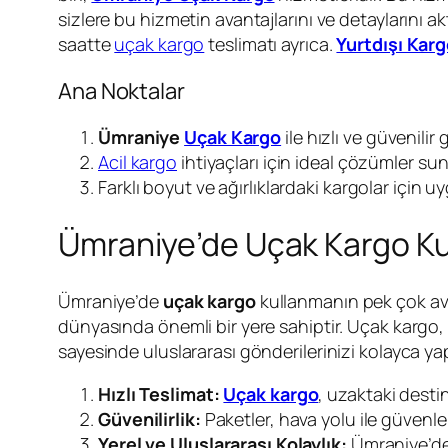
sizlere bu hizmetin avantajlarını ve detaylarını 
saatte
uçak kargo
teslimatı ayrıca.
Yurtdışı Kar
Ana Noktalar
Ümraniye
Uçak Kargo
ile hızlı ve güvenilir
Acil kargo
ihtiyaçları için ideal çözümler sun
Farklı boyut ve ağırlıklardaki kargolar için
Ümraniye’de Uçak Kargo Ku
Ümraniye’de
uçak kargo
kullanmanın pek çok ava
dünyasında önemli bir yere sahiptir. Uçak kargo, 
sayesinde uluslararası gönderilerinizi kolayca ya
Hızlı Teslimat:
Uçak kargo
, uzaktaki desti
Güvenilirlik:
Paketler, hava yolu ile güvenle
Yerel ve Uluslararası Kolaylık:
Ümraniye’den