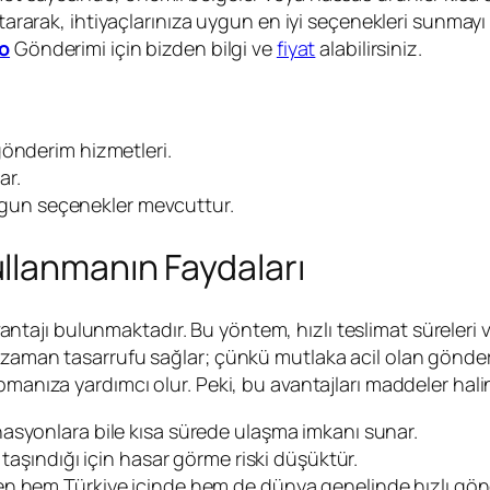
aktararak, ihtiyaçlarınıza uygun en iyi seçenekleri sunma
go
Gönderimi için bizden bilgi ve
fiyat
alabilirsiniz.
 gönderim hizmetleri.
ar.
 uygun seçenekler mevcuttur.
llanmanın Faydaları
ntajı bulunmaktadır. Bu yöntem, hızlı teslimat süreleri 
zaman tasarrufu sağlar; çünkü mutlaka acil olan gönderile
pmanıza yardımcı olur. Peki, bu avantajları maddeler hali
nasyonlara bile kısa sürede ulaşma imkanı sunar.
 taşındığı için hasar görme riski düşüktür.
 hem Türkiye içinde hem de dünya genelinde hızlı gönd