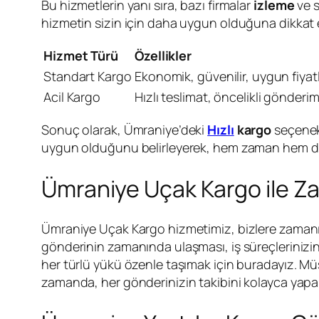
Bu hizmetlerin yanı sıra, bazı firmalar
izleme
ve s
hizmetin sizin için daha uygun olduğuna dikkat e
Hizmet Türü
Özellikler
Standart Kargo
Ekonomik, güvenilir, uygun fiyatl
Acil Kargo
Hızlı teslimat, öncelikli gönderi
Sonuç olarak, Ümraniye’deki
Hızlı
kargo
seçenekl
uygun olduğunu belirleyerek, hem zaman hem de mal
Ümraniye Uçak Kargo ile Z
Ümraniye Uçak Kargo hizmetimiz, bizlere zamanınd
gönderinin zamanında ulaşması, iş süreçlerinizi
her türlü yükü özenle taşımak için buradayız. Mü
zamanda, her gönderinizin takibini kolayca yapabi