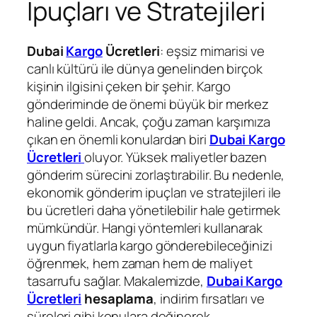
İpuçları ve Stratejileri
Dubai
Kargo
Ücretleri
: eşsiz mimarisi ve
canlı kültürü ile dünya genelinden birçok
kişinin ilgisini çeken bir şehir. Kargo
gönderiminde de önemi büyük bir merkez
haline geldi. Ancak, çoğu zaman karşımıza
çıkan en önemli konulardan biri
Dubai Kargo
Ücretleri
oluyor. Yüksek maliyetler bazen
gönderim sürecini zorlaştırabilir. Bu nedenle,
ekonomik gönderim ipuçları ve stratejileri ile
bu ücretleri daha yönetilebilir hale getirmek
mümkündür. Hangi yöntemleri kullanarak
uygun fiyatlarla kargo gönderebileceğinizi
öğrenmek, hem zaman hem de maliyet
tasarrufu sağlar. Makalemizde,
Dubai Kargo
Ücretleri
hesaplama
, indirim fırsatları ve
süreleri gibi konulara değinerek,