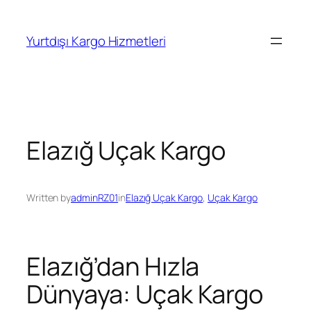
İçeriğe
geç
Yurtdışı Kargo Hizmetleri
Elazığ Uçak Kargo
Written by
adminRZ01
in
Elazığ Uçak Kargo
, 
Uçak Kargo
Elazığ’dan Hızla
Dünyaya: Uçak Kargo