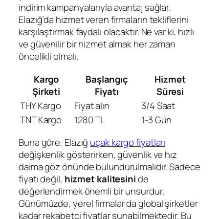
indirim kampanyalarıyla avantaj sağlar.
Elazığ’da hizmet veren firmaların tekliflerini
karşılaştırmak faydalı olacaktır. Ne var ki, hızlı
ve güvenilir bir hizmet almak her zaman
öncelikli olmalı.
Kargo
Başlangıç
Hizmet
Şirketi
Fiyatı
Süresi
THY Kargo
Fiyat alın
3/4 Saat
TNT Kargo
1280 TL
1-3 Gün
Buna göre, Elazığ
uçak kargo fiyatları
değişkenlik gösterirken, güvenlik ve hız
daima göz önünde bulundurulmalıdır. Sadece
fiyatı değil,
hizmet kalitesini
de
değerlendirmek önemli bir unsurdur.
Günümüzde, yerel firmalar da global şirketler
kadar rekabetçi fiyatlar sunabilmektedir. Bu