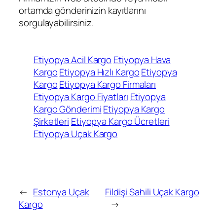
ortamda gönderinizin kayıtlarını
sorgulayabilirsiniz.
Etiyopya Acil Kargo
Etiyopya Hava
Kargo
Etiyopya Hızlı Kargo
Etiyopya
Kargo
Etiyopya Kargo Firmaları
Etiyopya Kargo Fiyatları
Etiyopya
Kargo Gönderimi
Etiyopya Kargo
Şirketleri
Etiyopya Kargo Ücretleri
Etiyopya Uçak Kargo
←
Estonya Uçak
Fildişi Sahili Uçak Kargo
Kargo
→