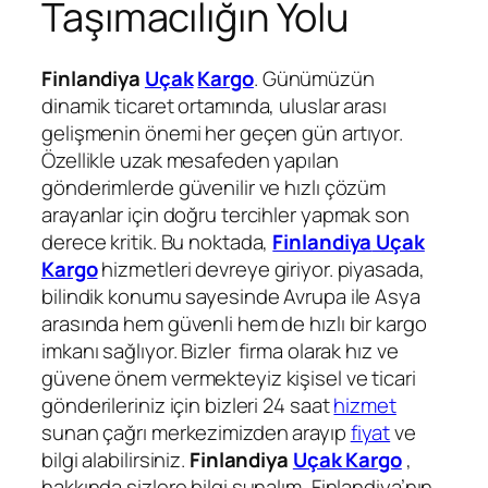
Taşımacılığın Yolu
Finlandiya
Uçak
Kargo
. Günümüzün
dinamik ticaret ortamında, uluslar arası
gelişmenin önemi her geçen gün artıyor.
Özellikle uzak mesafeden yapılan
gönderimlerde güvenilir ve hızlı çözüm
arayanlar için doğru tercihler yapmak son
derece kritik. Bu noktada,
Finlandiya
Uçak
Kargo
hizmetleri devreye giriyor. piyasada,
bilindik konumu sayesinde Avrupa ile Asya
arasında hem güvenli hem de hızlı bir kargo
imkanı sağlıyor. Bizler firma olarak hız ve
güvene önem vermekteyiz kişisel ve ticari
gönderileriniz için bizleri 24 saat
hizmet
sunan çağrı merkezimizden arayıp
fiyat
ve
bilgi alabilirsiniz.
Finlandiya
Uçak Kargo
,
hakkında sizlere bilgi sunalım, Finlandiya’nın