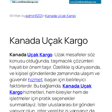
Written by
adminRZ01
in
Kanada Uçak Kargo
Kanada Uçak Kargo
Kanada
Uçak
Kargo
: Uzak mesafeler söz
konusu olduğunda, taşımacılık çözümleri
hayati bir önem taşır. Özellikle iş dünyasında,
ve kişisel gönderilerde zamanında ulaşım ve
güvenilir
hizmet
, başarı için belirleyici
faktörlerdir. Bu bağlamda,
Kanada Uçak
Kargo
hizmetleri, hem bireyler hem de
işletmeler için pratik seçenekler
sunmaktayız. İster uluslararası bir gönderi
yapıyor olun, ister yerel bir iş yapsanız da,