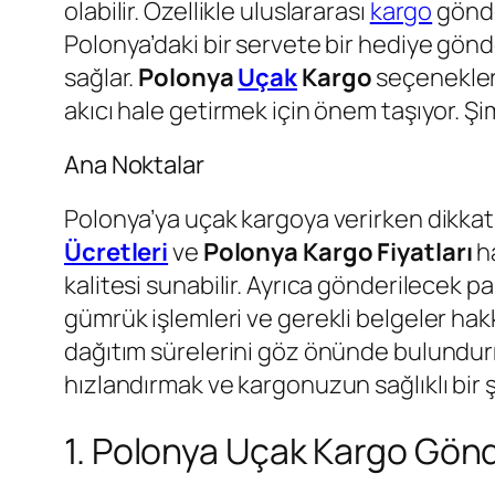
olabilir. Özellikle uluslararası
kargo
gönder
Polonya’daki bir servete bir hediye gönder
sağlar.
Polonya
Uçak
Kargo
seçenekler
akıcı hale getirmek için önem taşıyor. 
Ana Noktalar
Polonya’ya uçak kargoya verirken dikka
Ücretleri
ve
Polonya Kargo Fiyatları
ha
kalitesi sunabilir. Ayrıca gönderilecek pak
gümrük işlemleri ve gerekli belgeler hak
dağıtım sürelerini göz önünde bulundurma
hızlandırmak ve kargonuzun sağlıklı bir şe
1. Polonya Uçak Kargo Gön