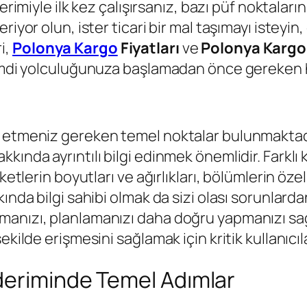
imiyle ilk kez çalışırsanız, bazı püf noktaların
iyor olun, ister ticari bir mal taşımayı isteyin
i,
Polonya Kargo
Fiyatları
ve
Polonya Kargo 
Şimdi yolculuğunuza başlamadan önce gereken h
t etmeniz gereken temel noktalar bulunmaktad
kkında ayrıntılı bilgi edinmek önemlidir. Farklı
etlerin boyutları ve ağırlıkları, bölümlerin özell
kında bilgi sahibi olmak da sizi olası sorunlar
nızı, planlamanızı daha doğru yapmanızı sağlar
kilde erişmesini sağlamak için kritik kullanıcıla
deriminde Temel Adımlar