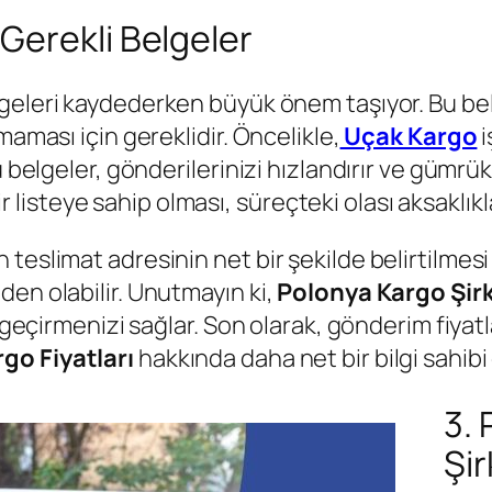
Gerekli Belgeler
lgeleri kaydederken büyük önem taşıyor. Bu b
maması için gereklidir. Öncelikle,
Uçak Kargo
i
u belgeler, gönderilerinizi hızlandırır ve gümrü
 bir listeye sahip olması, süreçteki olası aksaklı
eslimat adresinin net bir şekilde belirtilmesi ço
en olabilir. Unutmayın ki,
Polonya Kargo Şirk
eç geçirmenizi sağlar. Son olarak, gönderim fiy
go Fiyatları
hakkında daha net bir bilgi sahibi o
3.
Şir