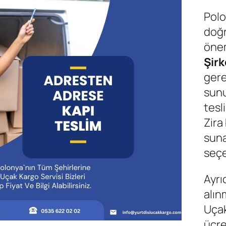
Polo
doğr
önem
Şirk
gere
sunu
tesl
Zira
suna
seçe
Ayrı
alın
Uçak
ücre