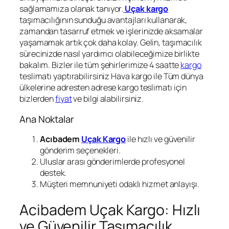
sağlamamıza olanak tanıyor.
Uçak kargo
taşımacılığının sunduğu avantajları kullanarak,
zamandan tasarruf etmek ve işlerinizde aksamalar
yaşamamak artık çok daha kolay. Gelin, taşımacılık
sürecinizde nasıl yardımcı olabileceğimize birlikte
bakalım. Bizler ile tüm şehirlerimize 4 saatte
kargo
teslimatı yaptırabilirsiniz Hava kargo ile Tüm dünya
ülkelerine adresten adrese kargo teslimatı için
bizlerden
fiyat
ve bilgi alabilirsiniz.
Ana Noktalar
Acıbadem
Uçak Kargo
ile hızlı ve güvenilir
gönderim seçenekleri.
Uluslar arası gönderimlerde profesyonel
destek.
Müşteri memnuniyeti odaklı hizmet anlayışı.
Acibadem Uçak Kargo: Hızlı
ve Güvenilir Taşımacılık