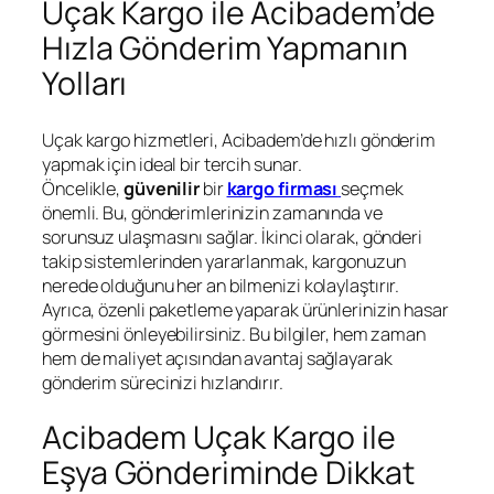
Uçak Kargo ile Acibadem’de
Hızla Gönderim Yapmanın
Yolları
Uçak kargo hizmetleri, Acibadem’de hızlı gönderim
yapmak için ideal bir tercih sunar.
Öncelikle,
güvenilir
bir
kargo firması
seçmek
önemli. Bu, gönderimlerinizin zamanında ve
sorunsuz ulaşmasını sağlar. İkinci olarak, gönderi
takip sistemlerinden yararlanmak, kargonuzun
nerede olduğunu her an bilmenizi kolaylaştırır.
Ayrıca, özenli paketleme yaparak ürünlerinizin hasar
görmesini önleyebilirsiniz. Bu bilgiler, hem zaman
hem de maliyet açısından avantaj sağlayarak
gönderim sürecinizi hızlandırır.
Acibadem Uçak Kargo ile
Eşya Gönderiminde Dikkat