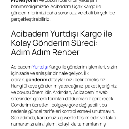
Profesyonel
ve çözüm odaklı bir yaklaşım
benimsediğimizde, Acibadem Uçak Kargo ile
gönderimlerimizi daha sorunsuz ve etkili bir şekilde
gerçekleştirebiliriz.
Acibadem Yurtdışı Kargo ile
Kolay Gönderim Süreci:
Adım Adım Rehber
Acibadem
Yurtdışı
Kargo ile gönderim işlemleri, sizin
için sade ve anlaşılır bir hale geliyor. İlk
olarak,
gönderim
detaylarınızı belirlemelisiniz.
Hangi ülkeye gönderim yapacağınız, paket içeriğiniz
ve boyutu önemlidir. Ardından, Acibadem’in web
sitesinden gerekli formları doldurmanız gerekecek.
Gönderim ücretleri, bölgeye göre değişebilir, bu
nedenle güncel tarifeleri kontrol etmeyi unutmayın.
Son adımda, kargonuzu güvenle teslim edin ve takip
numaranızı alın. İşlem, kolaylıkla tamamlanmış