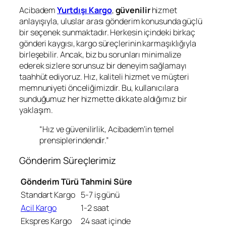
Acibadem
Yurtdışı Kargo
,
güvenilir
hizmet
anlayışıyla, uluslar arası gönderim konusunda güçlü
bir seçenek sunmaktadır. Herkesin içindeki birkaç
gönderi kaygısı, kargo süreçlerinin karmaşıklığıyla
birleşebilir. Ancak, biz bu sorunları minimalize
ederek sizlere sorunsuz bir deneyim sağlamayı
taahhüt ediyoruz. Hız, kaliteli hizmet ve müşteri
memnuniyeti önceliğimizdir. Bu, kullanıcılara
sunduğumuz her hizmette dikkate aldığımız bir
yaklaşım.
“Hız ve güvenilirlik, Acibadem’in temel
prensiplerindendir.”
Gönderim Süreçlerimiz
Gönderim Türü
Tahmini Süre
Standart Kargo
5-7 iş günü
Acil Kargo
1-2 saat
Ekspres Kargo
24 saat içinde