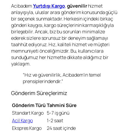
Acibadem
Yurtdışı Kargo
,
güvenilir
hizmet
anlayışıyla, uluslar arası gönderim konusunda güçlü
bir seçenek sunmaktadır. Herkesin içindeki birkaç
gönderi kaygısı, kargo süreçlerinin karmaşıklığıyla
birleşebilir. Ancak, biz bu sorunları minimalize
ederek sizlere sorunsuz bir deneyim sağlamayı
taahhüt ediyoruz. Hız, kaliteli hizmet ve müşteri
memnuniyeti önceliğimizdir. Bu, kullanıcılara
sunduğumuz her hizmette dikkate aldığımız bir
yaklaşım.
“Hız ve güvenilirlik, Acibadem’in temel
prensiplerindendir.”
Gönderim Süreçlerimiz
Gönderim Türü
Tahmini Süre
Standart Kargo
5-7 iş günü
Acil Kargo
1-2 saat
Ekspres Kargo
24 saat içinde