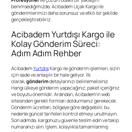
Profesyonel
ve çözüm odaklı bir yaklaşım
benimsediğimizde, Acibadem Uçak Kargo ile
gönderimlerimizi daha sorunsuz ve etkili bir şekilde
gerçekleştirebiliriz.
Acibadem Yurtdışı Kargo ile
Kolay Gönderim Süreci:
Adım Adım Rehber
Acibadem
Yurtdışı
Kargo ile gönderim işlemleri, sizin
için sade ve anlaşılır bir hale geliyor. İlk
olarak,
gönderim
detaylarınızı belirlemelisiniz.
Hangi ülkeye gönderim yapacağınız, paket içeriğiniz
ve boyutu önemlidir. Ardından, Acibadem’in web
sitesinden gerekli formları doldurmanız gerekecek.
Gönderim ücretleri, bölgeye göre değişebilir, bu
nedenle güncel tarifeleri kontrol etmeyi unutmayın.
Son adımda, kargonuzu güvenle teslim edin ve takip
numaranızı alın. İşlem, kolaylıkla tamamlanmış