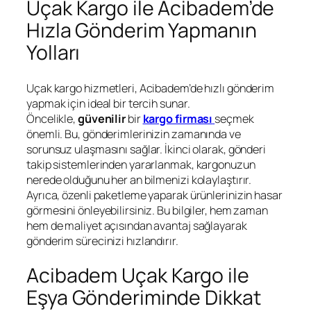
Uçak Kargo ile Acibadem’de
Hızla Gönderim Yapmanın
Yolları
Uçak kargo hizmetleri, Acibadem’de hızlı gönderim
yapmak için ideal bir tercih sunar.
Öncelikle,
güvenilir
bir
kargo firması
seçmek
önemli. Bu, gönderimlerinizin zamanında ve
sorunsuz ulaşmasını sağlar. İkinci olarak, gönderi
takip sistemlerinden yararlanmak, kargonuzun
nerede olduğunu her an bilmenizi kolaylaştırır.
Ayrıca, özenli paketleme yaparak ürünlerinizin hasar
görmesini önleyebilirsiniz. Bu bilgiler, hem zaman
hem de maliyet açısından avantaj sağlayarak
gönderim sürecinizi hızlandırır.
Acibadem Uçak Kargo ile
Eşya Gönderiminde Dikkat