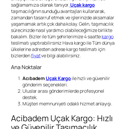
sağlamamıza olanak tanıyor.
Uçak kargo
taşımacılığının sunduğu avantajları kullanarak,
zamandan tasarruf etmek ve işlerinizde aksamalar
yaşamamak artık çok daha kolay. Gelin, taşımacılık
sürecinizde nasıl yardımcı olabileceğimize birlikte
bakalım. Bizler ile tüm şehirlerimize 4 saatte
kargo
teslimatı yaptırabilirsiniz Hava kargo ile Tüm dünya
ülkelerine adresten adrese kargo teslimatı için
bizlerden
fiyat
ve bilgi alabilirsiniz.
Ana Noktalar
Acıbadem
Uçak Kargo
ile hızlı ve güvenilir
gönderim seçenekleri.
Uluslar arası gönderimlerde profesyonel
destek.
Müşteri memnuniyeti odaklı hizmet anlayışı.
Acibadem Uçak Kargo: Hızlı
ve Güvenilir Taşımacılık