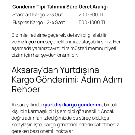
Gönderim Tipi
Tahmini Süre
Ücret Aralığı
Standart Kargo
2-3 Gün
200-500 TL
Ekspres Kargo
2-4 Saat
500-1000 TL
Bizimle iletişime geçerek, detaylı bilgi alabilir
ve
hızlı çözüm
seçeneklerimize ulaşabilirsiniz. Her
aşamada yanınızdayız; zira müşteri memnuniyeti
bizim için her şeyden önemlidir.
Aksaray’dan Yurtdışına
Kargo Gönderimi: Adım Adım
Rehber
Aksaray ilinden
yurtdışı kargo gönderimi
, birçok
kişi için karmaşık bir işlem gibi görünebilir. Ancak,
doğru adımları izlediğimizde bu süreç oldukça
kolaylaşır. İşte, kargo gönderiminde dikkat etmeniz
gereken bazı önemli noktalar: