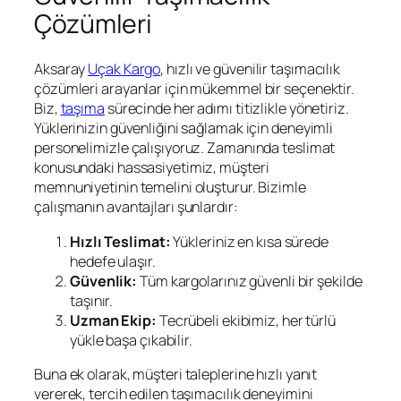
Çözümleri
Aksaray
Uçak Kargo
, hızlı ve güvenilir taşımacılık
çözümleri arayanlar için mükemmel bir seçenektir.
Biz,
taşıma
sürecinde her adımı titizlikle yönetiriz.
Yüklerinizin güvenliğini sağlamak için deneyimli
personelimizle çalışıyoruz. Zamanında teslimat
konusundaki hassasiyetimiz, müşteri
memnuniyetinin temelini oluşturur. Bizimle
çalışmanın avantajları şunlardır:
Hızlı Teslimat:
Yükleriniz en kısa sürede
hedefe ulaşır.
Güvenlik:
Tüm kargolarınız güvenli bir şekilde
taşınır.
Uzman Ekip:
Tecrübeli ekibimiz, her türlü
yükle başa çıkabilir.
Buna ek olarak, müşteri taleplerine hızlı yanıt
vererek, tercih edilen taşımacılık deneyimini