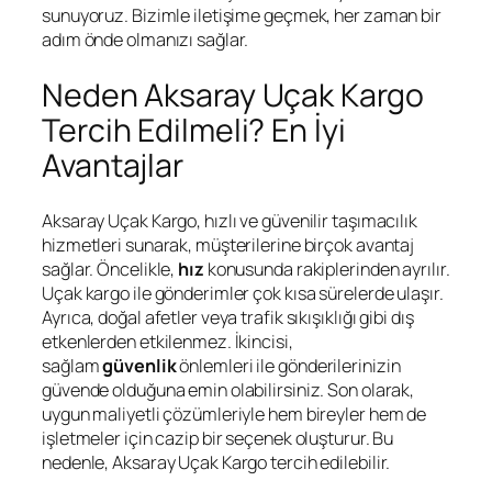
sunuyoruz. Bizimle iletişime geçmek, her zaman bir
adım önde olmanızı sağlar.
Neden Aksaray Uçak Kargo
Tercih Edilmeli? En İyi
Avantajlar
Aksaray Uçak Kargo, hızlı ve güvenilir taşımacılık
hizmetleri sunarak, müşterilerine birçok avantaj
sağlar. Öncelikle,
hız
konusunda rakiplerinden ayrılır.
Uçak kargo ile gönderimler çok kısa sürelerde ulaşır.
Ayrıca, doğal afetler veya trafik sıkışıklığı gibi dış
etkenlerden etkilenmez. İkincisi,
sağlam
güvenlik
önlemleri ile gönderilerinizin
güvende olduğuna emin olabilirsiniz. Son olarak,
uygun maliyetli çözümleriyle hem bireyler hem de
işletmeler için cazip bir seçenek oluşturur. Bu
nedenle, Aksaray Uçak Kargo tercih edilebilir.