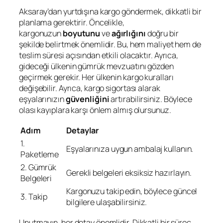
Aksaray’dan yurtdışına kargo göndermek, dikkatli bir
planlama gerektirir. Öncelikle,
kargonuzun
boyutunu
ve
ağırlığını
doğru bir
şekilde belirtmek önemlidir. Bu, hem maliyet hem de
teslim süresi açısından etkili olacaktır. Ayrıca,
gideceği ülkenin gümrük mevzuatını gözden
geçirmek gerekir. Her ülkenin kargo kuralları
değişebilir. Ayrıca, kargo sigortası alarak
eşyalarınızın
güvenliğini
artırabilirsiniz. Böylece
olası kayıplara karşı önlem almış olursunuz.
Adım
Detaylar
1.
Eşyalarınıza uygun ambalaj kullanın.
Paketleme
2. Gümrük
Gerekli belgeleri eksiksiz hazırlayın.
Belgeleri
Kargonuzu takip edin, böylece güncel
3. Takip
bilgilere ulaşabilirsiniz.
Unutmayın, her detay önemlidir. Dikkatli bir süreç,