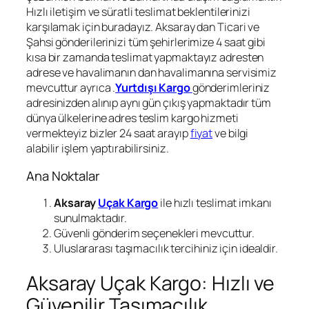
Hızlı iletişim ve süratli teslimat beklentilerinizi
karşılamak için buradayız. Aksaray dan Ticari ve
Şahsi gönderilerinizi tüm şehirlerimize 4 saat gibi
kısa bir zamanda teslimat yapmaktayız adresten
adrese ve havalimanın dan havalimanına servisimiz
mevcuttur ayrıca .
Yurtdışı Kargo
gönderimleriniz
adresinizden alınıp aynı gün çıkış yapmaktadır tüm
dünya ülkelerine adres teslim kargo hizmeti
vermekteyiz bizler 24 saat arayıp
fiyat
ve bilgi
alabilir işlem yaptırabilirsiniz.
Ana Noktalar
Aksaray
Uçak Kargo
ile hızlı teslimat imkanı
sunulmaktadır.
Güvenli gönderim seçenekleri mevcuttur.
Uluslararası taşımacılık tercihiniz için idealdir.
Aksaray Uçak Kargo: Hızlı ve
Güvenilir Taşımacılık