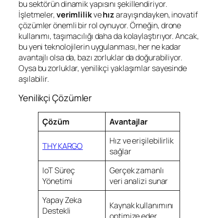
bu sektörün dinamik yapısını şekillendiriyor.
İşletmeler,
verimlilik
ve
hız
arayışındayken, inovatif
çözümler önemli bir rol oynuyor. Örneğin, drone
kullanımı, taşımacılığı daha da kolaylaştırıyor. Ancak,
bu yeni teknolojilerin uygulanması, her ne kadar
avantajlı olsa da, bazı zorluklar da doğurabiliyor.
Oysa bu zorluklar, yenilikçi yaklaşımlar sayesinde
aşılabilir.
Yenilikçi Çözümler
Çözüm
Avantajlar
Hız ve erişilebilirlik
THY KARGO
sağlar
IoT Süreç
Gerçek zamanlı
Yönetimi
veri analizi sunar
Yapay Zeka
Kaynak kullanımını
Destekli
optimize eder