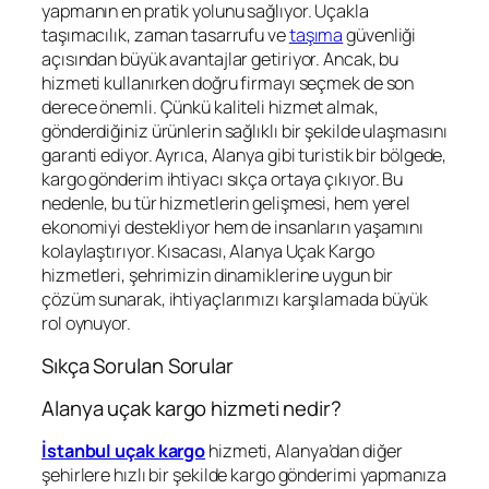
yapmanın en pratik yolunu sağlıyor. Uçakla
taşımacılık, zaman tasarrufu ve
taşıma
güvenliği
açısından büyük avantajlar getiriyor. Ancak, bu
hizmeti kullanırken doğru firmayı seçmek de son
derece önemli. Çünkü kaliteli hizmet almak,
gönderdiğiniz ürünlerin sağlıklı bir şekilde ulaşmasını
garanti ediyor. Ayrıca, Alanya gibi turistik bir bölgede,
kargo gönderim ihtiyacı sıkça ortaya çıkıyor. Bu
nedenle, bu tür hizmetlerin gelişmesi, hem yerel
ekonomiyi destekliyor hem de insanların yaşamını
kolaylaştırıyor. Kısacası, Alanya Uçak Kargo
hizmetleri, şehrimizin dinamiklerine uygun bir
çözüm sunarak, ihtiyaçlarımızı karşılamada büyük
rol oynuyor.
Sıkça Sorulan Sorular
Alanya uçak kargo hizmeti nedir?
İstanbul uçak kargo
hizmeti, Alanya’dan diğer
şehirlere hızlı bir şekilde kargo gönderimi yapmanıza