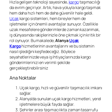
Hızla gelişen teknoloji sayesinde,
kargo
taşımacılığı
da evrim geçiriyor. Artık, hava yoluyla kargo taşımak
hem daha hızlı hem de daha güvenilir hale geldi.
Uçak
kargo sistemleri, hem bireyler hem de
işletmeler için önemli avantajlar sunuyor. Özellikle
uzak mesafelere gönderimlerde zaman kazanmak,
iş dünyasında rakiplerinizle öne çıkmak için kritik bir
rol oynuyor. Bu makalede,
Alanya
Uçak
Kargo
hizmetlerinin avantajlarını ve bu sistemin
nasıl işlediğini keşfedeceğiz. Böylece
seyahatlerinizde veya iş ihtiyaçlarınızda kargo
gönderimlerinizi en verimli şekilde
gerçekleştirebilirsiniz
Ana Noktalar
Uçak kargo, hızlı ve güvenilir taşımacılık imkanı
sağlar.
Alanya’da sunulan uçak kargo hizmetleri, yerel
işletmelere büyük fayda sağlar.
Şehirler arası taşımacılıkta zaman tasarrufu