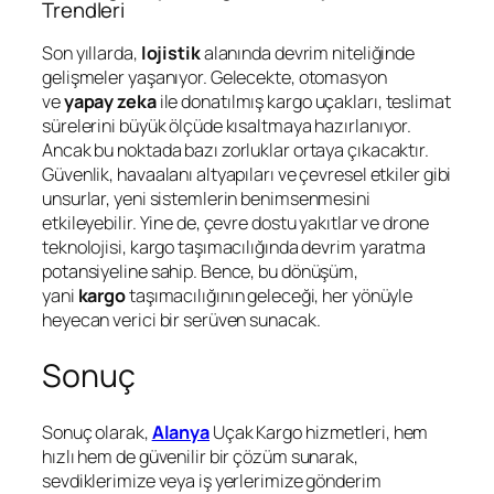
Trendleri
Son yıllarda,
lojistik
alanında devrim niteliğinde
gelişmeler yaşanıyor. Gelecekte, otomasyon
ve
yapay zeka
ile donatılmış kargo uçakları, teslimat
sürelerini büyük ölçüde kısaltmaya hazırlanıyor.
Ancak bu noktada bazı zorluklar ortaya çıkacaktır.
Güvenlik, havaalanı altyapıları ve çevresel etkiler gibi
unsurlar, yeni sistemlerin benimsenmesini
etkileyebilir. Yine de, çevre dostu yakıtlar ve drone
teknolojisi, kargo taşımacılığında devrim yaratma
potansiyeline sahip. Bence, bu dönüşüm,
yani
kargo
taşımacılığının geleceği, her yönüyle
heyecan verici bir serüven sunacak.
Sonuç
Sonuç olarak,
Alanya
Uçak Kargo hizmetleri, hem
hızlı hem de güvenilir bir çözüm sunarak,
sevdiklerimize veya iş yerlerimize gönderim