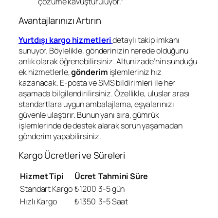
çözüme kavuşturuluyor.”
Avantajlarınızı Artırın
Yurtdışı kargo hizmetleri
detaylı takip imkanı
sunuyor. Böylelikle, gönderinizin nerede olduğunu
anlık olarak öğrenebilirsiniz. Altunizade’nin sunduğu
ek hizmetlerle,
gönderim
işlemleriniz hız
kazanacak. E-posta ve SMS bildirimleri ile her
aşamada bilgilendirilirsiniz. Özellikle, uluslar arası
standartlara uygun ambalajlama, eşyalarınızı
güvenle ulaştırır. Bunun yanı sıra, gümrük
işlemlerinde de destek alarak sorun yaşamadan
gönderim yapabilirsiniz.
Kargo Ücretleri ve Süreleri
Hizmet Tipi
Ücret
Tahmini Süre
Standart Kargo
₺1200
3-5 gün
Hızlı Kargo
₺1350
3-5 Saat