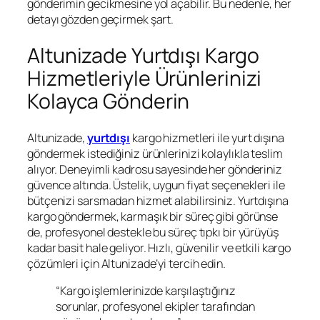
gönderimin gecikmesine yol açabilir. Bu nedenle, her
detayı gözden geçirmek şart.
Altunizade Yurtdışı Kargo
Hizmetleriyle Ürünlerinizi
Kolayca Gönderin
Altunizade,
yurtdışı
kargo hizmetleri ile yurt dışına
göndermek istediğiniz ürünlerinizi kolaylıkla teslim
alıyor. Deneyimli kadrosu sayesinde her gönderiniz
güvence altında. Üstelik, uygun fiyat seçenekleri ile
bütçenizi sarsmadan hizmet alabilirsiniz. Yurtdışına
kargo göndermek, karmaşık bir süreç gibi görünse
de, profesyonel destekle bu süreç tıpkı bir yürüyüş
kadar basit hale geliyor. Hızlı, güvenilir ve etkili kargo
çözümleri için Altunizade’yi tercih edin.
“Kargo işlemlerinizde karşılaştığınız
sorunlar, profesyonel ekipler tarafından