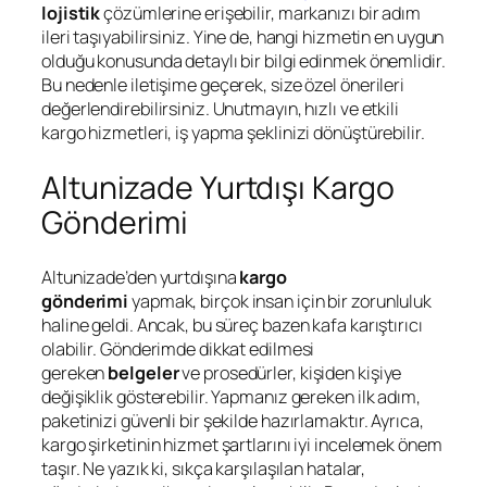
lojistik
çözümlerine erişebilir, markanızı bir adım
ileri taşıyabilirsiniz. Yine de, hangi hizmetin en uygun
olduğu konusunda detaylı bir bilgi edinmek önemlidir.
Bu nedenle iletişime geçerek, size özel önerileri
değerlendirebilirsiniz. Unutmayın, hızlı ve etkili
kargo hizmetleri, iş yapma şeklinizi dönüştürebilir.
Altunizade Yurtdışı Kargo
Gönderimi
Altunizade’den yurtdışına
kargo
gönderimi
yapmak, birçok insan için bir zorunluluk
haline geldi. Ancak, bu süreç bazen kafa karıştırıcı
olabilir. Gönderimde dikkat edilmesi
gereken
belgeler
ve prosedürler, kişiden kişiye
değişiklik gösterebilir. Yapmanız gereken ilk adım,
paketinizi güvenli bir şekilde hazırlamaktır. Ayrıca,
kargo şirketinin hizmet şartlarını iyi incelemek önem
taşır. Ne yazık ki, sıkça karşılaşılan hatalar,