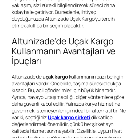
yaklaşım, sizi sürekli bilgilendirerek süreci daha
kolay hale getiriyor. Bu nedenle, ihtiyaç
duyduğunuzda Altunizade Uçak Kargo’yu tercih
etmek akıllıca bir seçim olacaktır.
Altunizade’de Uçak Kargo
Kullanmanın Avantajları ve
İpuçları
Altunizade’de
uçak kargo
kullanmanın bazı belirgin
avantajları vardır. Öncelikle, taşıma süresi oldukça
kısadır. Bu, acil gönderimler için büyük bir artıdır.
Ayrıca, havayolu taşımacılığı, diğer yöntemlere göre
daha güvenli kabul edilir. Yalnızca kurye hizmetine
güvenmek istemeyenler için ideal bir alternatiftir. Ne
var ki, seçtiğiniz
Uçak kargo şirketi
dikkatlice
değerlendirmek önemlidir, çünkü her şirket aynı
kalitede hizmet sunmayabilir. Özellikle, uygun fiyat
ve hızlı teslimat sağlayan firmaları araştırmalısınız.