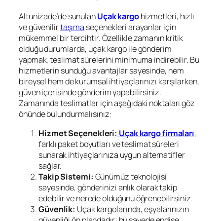
Altunizade’de sunulan
Uçak kargo
hizmetleri, hızlı
ve güvenilir
taşıma
seçenekleri arayanlar için
mükemmel bir tercihtir. Özellikle zamanın kritik
olduğu durumlarda, uçak kargo ile gönderim
yapmak, teslimat sürelerini minimuma indirebilir. Bu
hizmetlerin sunduğu avantajlar sayesinde, hem
bireysel hem de kurumsal ihtiyaçlarınızı karşılarken,
güven içerisinde gönderim yapabilirsiniz.
Zamanında teslimatlar için aşağıdaki noktaları göz
önünde bulundurmalısınız:
Hizmet Seçenekleri:
Uçak kargo firmaları
,
farklı paket boyutları ve teslimat süreleri
sunarak ihtiyaçlarınıza uygun alternatifler
sağlar.
Takip Sistemi:
Günümüz teknolojisi
sayesinde, gönderinizi anlık olarak takip
edebilir ve nerede olduğunu öğrenebilirsiniz.
Güvenlik:
Uçak kargolarında, eşyalarınızın
güvenliği ön plandadır; bu sayede endişe