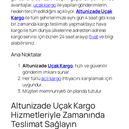
avantajlar,
uçak kargo
ile yapılan gönderimlerin
neden tercih edildiğini açıklıyor.
Altunizade Uçak
Kargo
ile tüm şehirlerimize aynı gün 4 saat gibi kısa
bir zamanda kargo teslimatı yapmaktayız hava
kargo ile tüm dünya ülkelerine adresten adrese
kargo servisi için bizleri 24 saat arayıp
fiyat
ve bilgi
alabilirsiniz.
Ana Noktalar
Altunizade
Uçak Kargo
, hızlı ve güvenilir
gönderim imkanı sunar.
Her türlü
acil kargo
ihtiyacını karşılamak için
uygundur.
Müşteri memnuniyeti ön planda tutulur.
Altunizade Uçak Kargo
Hizmetleriyle Zamanında
Teslimat Sağlayın