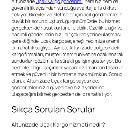
Altunizade
Uçak Kargo gönderimi
, hem hız hem de
güvenilirlik açısından sunduğu avantajlarla dikkat
çekiyor. Bireyler ve işletmeler için acil gönderimlerin
büyük bir sorun oluşturduğu günümüzde, bu hizmet
gerçekten de hayat kurtarıcı olabilir. Özellikle ağır ve
hacimli gönderilerin hızlı bir şekilde yerine ulaşması
gerektiğinde, uçak kargo seçeneği hepimize önemli
bir rahatlık sağlıyor. Ayrıca, Altunizade bölgesindeki
kargo firmaları, müşteri memnuniyetine odaklanarak
sundukları çözümlerle sürekli gelişim gösteriyor. Bu
nedenle, doğru seçimler yaparak zamandan tasarruf
etmek ve güvenilir bir hizmet almak mümkün. Sonuç
olarak, Altunizade Uçak Kargo sayesinde,
gönderimlerinizin güvenle ve hızla yerlerine
ulaşacağını bilmek gerçekten de iç rahatlatıyor.
Sıkça Sorulan Sorular
Altunizade Uçak Kargo hizmeti nedir?