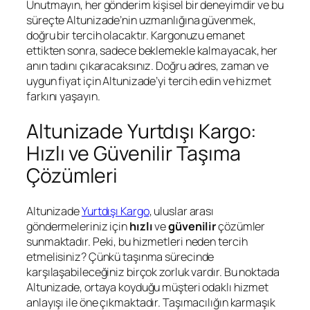
Unutmayın, her gönderim kişisel bir deneyimdir ve bu
süreçte Altunizade’nin uzmanlığına güvenmek,
doğru bir tercih olacaktır. Kargonuzu emanet
ettikten sonra, sadece beklemekle kalmayacak, her
anın tadını çıkaracaksınız. Doğru adres, zaman ve
uygun fiyat için Altunizade’yi tercih edin ve hizmet
farkını yaşayın.
Altunizade Yurtdışı Kargo:
Hızlı ve Güvenilir Taşıma
Çözümleri
Altunizade
Yurtdışı Kargo
, uluslar arası
göndermeleriniz için
hızlı
ve
güvenilir
çözümler
sunmaktadır. Peki, bu hizmetleri neden tercih
etmelisiniz? Çünkü taşınma sürecinde
karşılaşabileceğiniz birçok zorluk vardır. Bu noktada
Altunizade, ortaya koyduğu müşteri odaklı hizmet
anlayışı ile öne çıkmaktadır. Taşımacılığın karmaşık