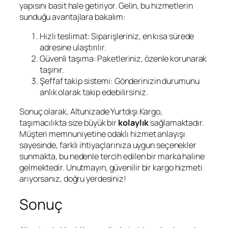
yapısını basit hale getiriyor. Gelin, bu hizmetlerin
sunduğu avantajlara bakalım:
Hızlı teslimat: Siparişleriniz, en kısa sürede
adresine ulaştırılır.
Güvenli taşıma: Paketleriniz, özenle korunarak
taşınır.
Şeffaf takip sistemi: Gönderinizin durumunu
anlık olarak takip edebilirsiniz.
Sonuç olarak, Altunizade Yurtdışı Kargo,
taşımacılıkta size büyük bir
kolaylık
sağlamaktadır.
Müşteri memnuniyetine odaklı hizmet anlayışı
sayesinde, farklı ihtiyaçlarınıza uygun seçenekler
sunmakta, bu nedenle tercih edilen bir marka haline
gelmektedir. Unutmayın, güvenilir bir kargo hizmeti
arıyorsanız, doğru yerdesiniz!
Sonuç