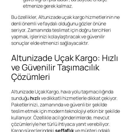
etmenize gerek kalmaz.
Bu özellikler, Altunizade uçak kargo hizmetlerinin ne
denli önemli ve faydalı olduğunu gözler önüne
seriyor. Zamanında teslimat için doğru tercihleri
yapmak, işlerinizi kolaylaştıracak ve güvenilir
sonuçlar elde etmenizi sağlayacaktır.
Altunizade Uçak Kargo: Hızlı
ve Güvenilir Taşımacılık
Çözümleri
Altunizade Uçak Kargo, hava yolu taşımacılığında
sunduğu
hızlı
ve dikkatli hizmetlerle dikkat çekiyor.
Paketlerinizi, zamanında ve güvenli bir şekilde
teslim etmek için modern teknolojiyi etkin bir şekilde
kullanıyor. Özellikle acil gönderimlerde, mevcut
çözümleriyle her türlü ihtiyaca yanıt verebiliyor.
Kargo süreçlerindeki
şeffaflık
ve müşteri odaklı