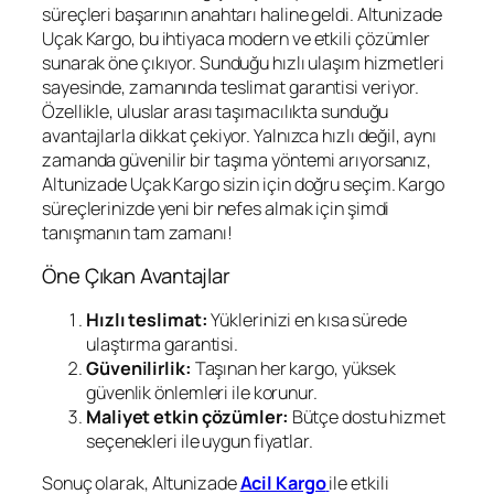
süreçleri başarının anahtarı haline geldi. Altunizade
Uçak Kargo, bu ihtiyaca modern ve etkili çözümler
sunarak öne çıkıyor. Sunduğu hızlı ulaşım hizmetleri
sayesinde, zamanında teslimat garantisi veriyor.
Özellikle, uluslar arası taşımacılıkta sunduğu
avantajlarla dikkat çekiyor. Yalnızca hızlı değil, aynı
zamanda güvenilir bir taşıma yöntemi arıyorsanız,
Altunizade Uçak Kargo sizin için doğru seçim. Kargo
süreçlerinizde yeni bir nefes almak için şimdi
tanışmanın tam zamanı!
Öne Çıkan Avantajlar
Hızlı teslimat:
Yüklerinizi en kısa sürede
ulaştırma garantisi.
Güvenilirlik:
Taşınan her kargo, yüksek
güvenlik önlemleri ile korunur.
Maliyet etkin çözümler:
Bütçe dostu hizmet
seçenekleri ile uygun fiyatlar.
Sonuç olarak, Altunizade
Acil Kargo
ile etkili