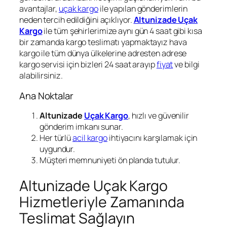
avantajlar,
uçak kargo
ile yapılan gönderimlerin
neden tercih edildiğini açıklıyor.
Altunizade Uçak
Kargo
ile tüm şehirlerimize aynı gün 4 saat gibi kısa
bir zamanda kargo teslimatı yapmaktayız hava
kargo ile tüm dünya ülkelerine adresten adrese
kargo servisi için bizleri 24 saat arayıp
fiyat
ve bilgi
alabilirsiniz.
Ana Noktalar
Altunizade
Uçak Kargo
, hızlı ve güvenilir
gönderim imkanı sunar.
Her türlü
acil kargo
ihtiyacını karşılamak için
uygundur.
Müşteri memnuniyeti ön planda tutulur.
Altunizade Uçak Kargo
Hizmetleriyle Zamanında
Teslimat Sağlayın