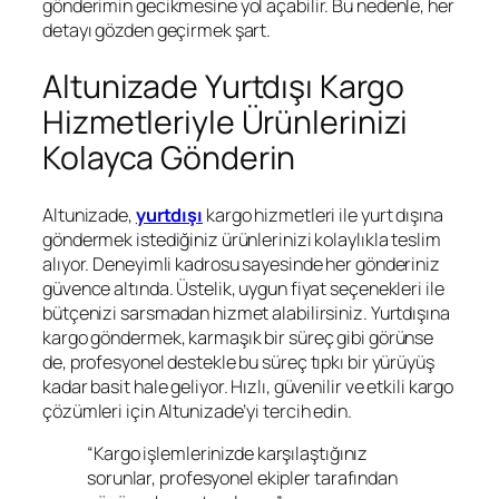
gönderimin gecikmesine yol açabilir. Bu nedenle, her
detayı gözden geçirmek şart.
Altunizade Yurtdışı Kargo
Hizmetleriyle Ürünlerinizi
Kolayca Gönderin
Altunizade,
yurtdışı
kargo hizmetleri ile yurt dışına
göndermek istediğiniz ürünlerinizi kolaylıkla teslim
alıyor. Deneyimli kadrosu sayesinde her gönderiniz
güvence altında. Üstelik, uygun fiyat seçenekleri ile
bütçenizi sarsmadan hizmet alabilirsiniz. Yurtdışına
kargo göndermek, karmaşık bir süreç gibi görünse
de, profesyonel destekle bu süreç tıpkı bir yürüyüş
kadar basit hale geliyor. Hızlı, güvenilir ve etkili kargo
çözümleri için Altunizade’yi tercih edin.
“Kargo işlemlerinizde karşılaştığınız
sorunlar, profesyonel ekipler tarafından