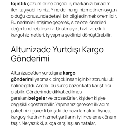
lojistik
çözümlerine erişebilir, markanızı bir adım
ileri taşıyabilirsiniz. Yine de, hangi hizmetin en uygun
olduğu konusunda detaylı bir bilgi edinmek önemlidir.
Bu nedenle iletişime geçerek, size özel önerileri
değerlendirebilirsiniz. Unutmayın, hızlı ve etkili
kargo hizmetleri, iş yapma şeklinizi dönüştürebilir.
Altunizade Yurtdışı Kargo
Gönderimi
Altunizade’den yurtdışına
kargo
gönderimi
yapmak, birçok insan için bir zorunluluk
haline geldi. Ancak, bu süreç bazen kafa karıştırıcı
olabilir. Gönderimde dikkat edilmesi
gereken
belgeler
ve prosedürler, kişiden kişiye
değişiklik gösterebilir. Yapmanız gereken ilk adım,
paketinizi güvenli bir şekilde hazırlamaktır. Ayrıca,
kargo şirketinin hizmet şartlarını iyi incelemek önem
taşır. Ne yazık ki, sıkça karşılaşılan hatalar,