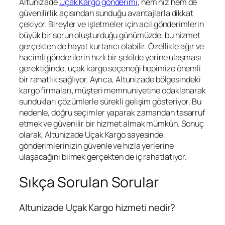
Altunizade
Uçak Kargo gönderimi
, hem hız hem de
güvenilirlik açısından sunduğu avantajlarla dikkat
çekiyor. Bireyler ve işletmeler için acil gönderimlerin
büyük bir sorun oluşturduğu günümüzde, bu hizmet
gerçekten de hayat kurtarıcı olabilir. Özellikle ağır ve
hacimli gönderilerin hızlı bir şekilde yerine ulaşması
gerektiğinde, uçak kargo seçeneği hepimize önemli
bir rahatlık sağlıyor. Ayrıca, Altunizade bölgesindeki
kargo firmaları, müşteri memnuniyetine odaklanarak
sundukları çözümlerle sürekli gelişim gösteriyor. Bu
nedenle, doğru seçimler yaparak zamandan tasarruf
etmek ve güvenilir bir hizmet almak mümkün. Sonuç
olarak, Altunizade Uçak Kargo sayesinde,
gönderimlerinizin güvenle ve hızla yerlerine
ulaşacağını bilmek gerçekten de iç rahatlatıyor.
Sıkça Sorulan Sorular
Altunizade Uçak Kargo hizmeti nedir?