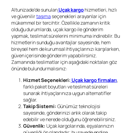
Altunizade’de sunulan
Uçak kargo
hizmetleri, hızlı
ve güvenilir
taşıma
seçenekleri arayanlar için
mükemmel bir tercihtir. Özellikle zamanın kritik
olduğu durumlarda, uçak kargo ile gönderim
yapmak, teslimat sürelerini minimuma indirebilir. Bu
hizmetlerin sunduğu avantajlar sayesinde, hem
bireysel hem de kurumsal ihtiyaçlarınızı karşılarken,
güven içerisinde gönderim yapabilirsiniz.
Zamanında teslimatlar için aşağıdaki noktaları göz
önünde bulundurmalısınız:
Hizmet Seçenekleri:
Uçak kargo firmaları
,
farklı paket boyutları ve teslimat süreleri
sunarak ihtiyaçlarınıza uygun alternatifler
sağlar.
Takip Sistemi:
Günümüz teknolojisi
sayesinde, gönderinizi anlık olarak takip
edebilir ve nerede olduğunu öğrenebilirsiniz.
Güvenlik:
Uçak kargolarında, eşyalarınızın
güvenliği ön plandadır; bu sayede endişe