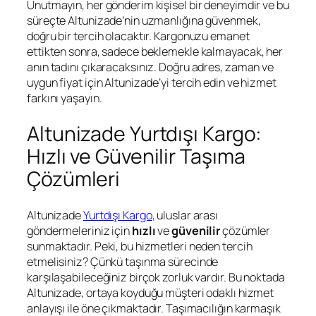
Unutmayın, her gönderim kişisel bir deneyimdir ve bu
süreçte Altunizade’nin uzmanlığına güvenmek,
doğru bir tercih olacaktır. Kargonuzu emanet
ettikten sonra, sadece beklemekle kalmayacak, her
anın tadını çıkaracaksınız. Doğru adres, zaman ve
uygun fiyat için Altunizade’yi tercih edin ve hizmet
farkını yaşayın.
Altunizade Yurtdışı Kargo:
Hızlı ve Güvenilir Taşıma
Çözümleri
Altunizade
Yurtdışı Kargo
, uluslar arası
göndermeleriniz için
hızlı
ve
güvenilir
çözümler
sunmaktadır. Peki, bu hizmetleri neden tercih
etmelisiniz? Çünkü taşınma sürecinde
karşılaşabileceğiniz birçok zorluk vardır. Bu noktada
Altunizade, ortaya koyduğu müşteri odaklı hizmet
anlayışı ile öne çıkmaktadır. Taşımacılığın karmaşık