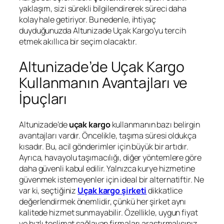
yaklaşım, sizi sürekli bilgilendirerek süreci daha
kolay hale getiriyor. Bu nedenle, ihtiyaç
duyduğunuzda Altunizade Uçak Kargo’yu tercih
etmek akıllıca bir seçim olacaktır.
Altunizade’de Uçak Kargo
Kullanmanın Avantajları ve
İpuçları
Altunizade’de
uçak kargo
kullanmanın bazı belirgin
avantajları vardır. Öncelikle, taşıma süresi oldukça
kısadır. Bu, acil gönderimler için büyük bir artıdır.
Ayrıca, havayolu taşımacılığı, diğer yöntemlere göre
daha güvenli kabul edilir. Yalnızca kurye hizmetine
güvenmek istemeyenler için ideal bir alternatiftir. Ne
var ki, seçtiğiniz
Uçak kargo şirketi
dikkatlice
değerlendirmek önemlidir, çünkü her şirket aynı
kalitede hizmet sunmayabilir. Özellikle, uygun fiyat
ve hızlı teslimat sağlayan firmaları araştırmalısınız.