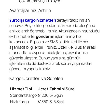
çözüme kavuşturuluyor.”
Avantajlarınızı Artırın
Yurtdışı kargo hizmetleri
detaylı takip imkanı
sunuyor. Böylelikle, gönderinizin nerede olduğunu
anlık olarak öğrenebilirsiniz. Altunizade’nin sunduğu
ek hizmetlerle,
gönderim
işlemleriniz hız
kazanacak. E-posta ve SMS bildirimleri ile her
aşamada bilgilendirilirsiniz. Özellikle, uluslar arası
standartlara uygun ambalajlama, eşyalarınızı
güvenle ulaştırır. Bunun yanı sıra, gümrük
işlemlerinde de destek alarak sorun yaşamadan
gönderim yapabilirsiniz.
Kargo Ücretleri ve Süreleri
Hizmet Tipi
Ücret
Tahmini Süre
Standart Kargo
₺1200
3-5 gün
Hızlı Kargo
₺1350
3-5 Saat