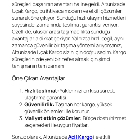
süreçleri başarının anahtarı haline geldi. Altunizade
Uçak Kargo, bu ihtiyaca modern ve etkili çözümler
sunarak öne çıkıyor. Sunduğu hızlı ulaşım hizmetleri
sayesinde, zamanında teslimat garantisi veriyor.
Özellikle, uluslar arası taşımacılıkta sunduğu
avantajlarla dikkat çekiyor. Yalnızca hızlı değil, aynı
zamanda güvenilir bir taşıma yöntemi arıyorsanız,
Altunizade Uçak Kargo sizin için doğru seçim. Kargo
süreçlerinizde yeni bir nefes almak için şimdi
tanışmanın tam zamanı!
Öne Çıkan Avantajlar
Hızlı teslimat:
Yüklerinizi en kısa sürede
ulaştırma garantisi.
Güvenilirlik:
Taşınan her kargo, yüksek
güvenlik önlemleri ile korunur.
Maliyet etkin çözümler:
Bütçe dostu hizmet
seçenekleri ile uygun fiyatlar.
Sonuç olarak, Altunizade
Acil Kargo
ile etkili