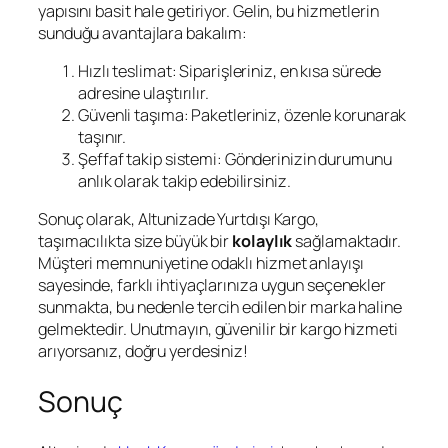
yapısını basit hale getiriyor. Gelin, bu hizmetlerin
sunduğu avantajlara bakalım:
Hızlı teslimat: Siparişleriniz, en kısa sürede
adresine ulaştırılır.
Güvenli taşıma: Paketleriniz, özenle korunarak
taşınır.
Şeffaf takip sistemi: Gönderinizin durumunu
anlık olarak takip edebilirsiniz.
Sonuç olarak, Altunizade Yurtdışı Kargo,
taşımacılıkta size büyük bir
kolaylık
sağlamaktadır.
Müşteri memnuniyetine odaklı hizmet anlayışı
sayesinde, farklı ihtiyaçlarınıza uygun seçenekler
sunmakta, bu nedenle tercih edilen bir marka haline
gelmektedir. Unutmayın, güvenilir bir kargo hizmeti
arıyorsanız, doğru yerdesiniz!
Sonuç