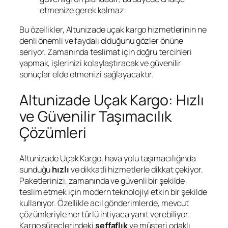
etmenize gerek kalmaz.
Bu özellikler, Altunizade uçak kargo hizmetlerinin ne
denli önemli ve faydalı olduğunu gözler önüne
seriyor. Zamanında teslimat için doğru tercihleri
yapmak, işlerinizi kolaylaştıracak ve güvenilir
sonuçlar elde etmenizi sağlayacaktır.
Altunizade Uçak Kargo: Hızlı
ve Güvenilir Taşımacılık
Çözümleri
Altunizade Uçak Kargo, hava yolu taşımacılığında
sunduğu
hızlı
ve dikkatli hizmetlerle dikkat çekiyor.
Paketlerinizi, zamanında ve güvenli bir şekilde
teslim etmek için modern teknolojiyi etkin bir şekilde
kullanıyor. Özellikle acil gönderimlerde, mevcut
çözümleriyle her türlü ihtiyaca yanıt verebiliyor.
Kargo süreçlerindeki
şeffaflık
ve müşteri odaklı