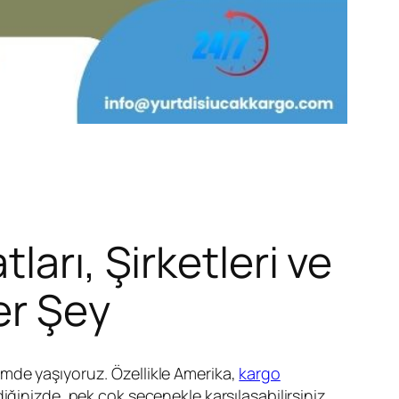
arı, Şirketleri ve
er Şey
emde yaşıyoruz. Özellikle Amerika,
kargo
ğinizde, pek çok seçenekle karşılaşabilirsiniz.