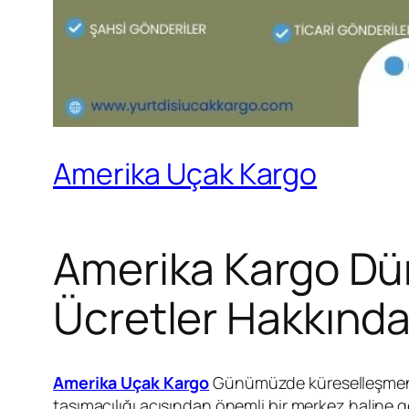
Amerika Uçak Kargo
Amerika Kargo Düny
Ücretler Hakkında
Amerika Uçak Kargo
Günümüzde küreselleşmenin e
taşımacılığı açısından önemli bir merkez haline g