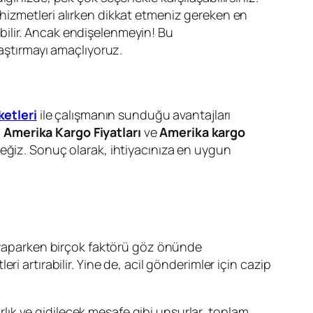
 hizmetleri alırken dikkat etmeniz gereken en
rabilir. Ancak endişelenmeyin! Bu
laştırmayı amaçlıyoruz.
ketleri
ile çalışmanın sunduğu avantajları
,
Amerika Kargo Fiyatları
ve
Amerika kargo
eğiz. Sonuç olarak, ihtiyacınıza en uygun
h yaparken birçok faktörü göz önünde
eri artırabilir. Yine de, acil gönderimler için cazip
ğırlık ve gidilecek mesafe gibi unsurlar, toplam