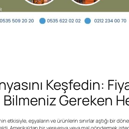
asını Keşfedin: Fiyatl
 Bilmeniz Gereken H
tkisiyle, eşyaların ve ürünlerin sınırlar aştığı bir dön
eldi. Amerika’dan bir yere eşya veya mal göndermek istedi