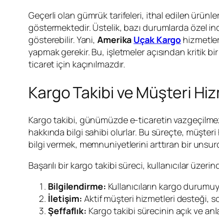
Geçerli olan gümrük tarifeleri, ithal edilen ürünle
göstermektedir. Üstelik, bazı durumlarda özel indi
gösterebilir. Yani,
Amerika
Uçak Kargo
hizmetler
yapmak gerekir. Bu, işletmeler açısından kritik bir a
ticaret için kaçınılmazdır.
Kargo Takibi ve Müşteri Hiz
Kargo takibi, günümüzde e-ticaretin vazgeçilmez bi
hakkında bilgi sahibi olurlar. Bu süreçte, müşteri 
bilgi vermek, memnuniyetlerini arttıran bir unsur
Başarılı bir kargo takibi süreci, kullanıcılar üze
Bilgilendirme:
Kullanıcıların kargo durumuyla
İletişim:
Aktif müşteri hizmetleri desteği, s
Şeffaflık:
Kargo takibi sürecinin açık ve anlaş