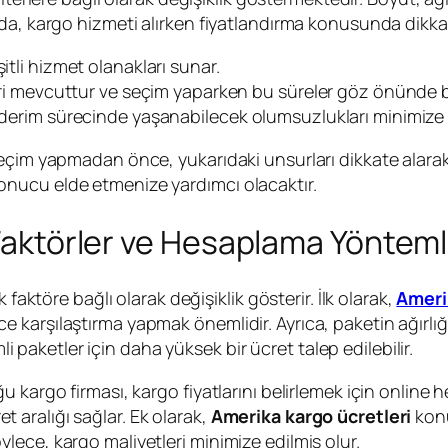
a, kargo hizmeti alırken fiyatlandırma konusunda dikkatl
eşitli hizmet olanakları sunar.
fleri mevcuttur ve seçim yaparken bu süreler göz önünde 
önderim sürecinde yaşanabilecek olumsuzlukları minimize 
eçim yapmadan önce, yukarıdaki unsurları dikkate alarak
nucu elde etmenize yardımcı olacaktır.
 Faktörler ve Hesaplama Yönteml
faktöre bağlı olarak değişiklik gösterir. İlk olarak,
Amerik
 karşılaştırma yapmak önemlidir. Ayrıca, paketin ağırlığ
mli paketler için daha yüksek bir ücret talep edilebilir.
kargo firması, kargo fiyatlarını belirlemek için online hes
ret aralığı sağlar. Ek olarak,
Amerika kargo ücretleri
konu
ece, kargo maliyetleri minimize edilmiş olur.