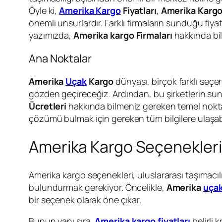
Öyle ki,
Amerika Kargo
Fiyatları
,
Amerika Kargo 
önemli unsurlardır. Farklı firmaların sunduğu fiyat
yazımızda,
Amerika kargo Firmaları
hakkında bil
Ana Noktalar
Amerika
Uçak
Kargo
dünyası, birçok farklı seçene
gözden geçireceğiz. Ardından, bu şirketlerin sundu
Ücretleri
hakkında bilmeniz gereken temel noktal
çözümü bulmak için gereken tüm bilgilere ulaşab
Amerika Kargo Seçenekleri
Amerika kargo seçenekleri, uluslararası taşımacı
bulundurmak gerekiyor. Öncelikle,
Amerika
uçak
bir seçenek olarak öne çıkar.
Bunun yanı sıra,
Amerika kargo fiyatları
belirli 