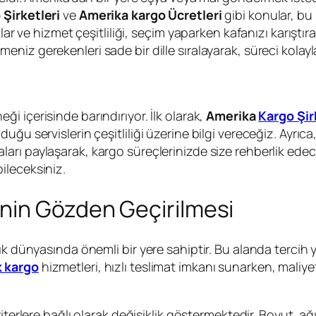
Şirketleri
ve
Amerika kargo Ücretleri
gibi konular, bu
lar ve hizmet çeşitliliği, seçim yaparken kafanızı karıştı
meniz gerekenleri sade bir dille sıralayarak, süreci kolay
ği içerisinde barındırıyor. İlk olarak,
Amerika
Kargo Şir
ğu servislerin çeşitliliği üzerine bilgi vereceğiz. Ayrıca
arı paylaşarak, kargo süreçlerinizde size rehberlik edec
ileceksiniz.
nin Gözden Geçirilmesi
lık dünyasında önemli bir yere sahiptir. Bu alanda terci
 kargo
hizmetleri, hızlı teslimat imkanı sunarken, maliyetl
kriterlere bağlı olarak değişiklik göstermektedir. Boyut, a