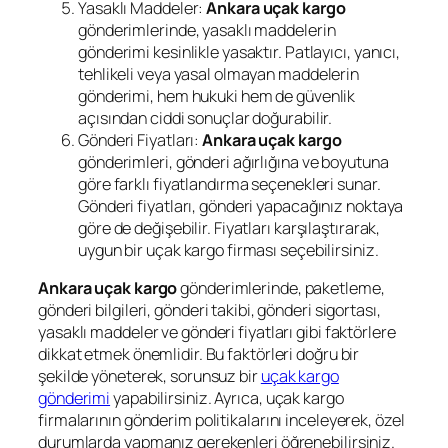
Yasaklı Maddeler:
Ankara uçak kargo
gönderimlerinde, yasaklı maddelerin
gönderimi kesinlikle yasaktır. Patlayıcı, yanıcı,
tehlikeli veya yasal olmayan maddelerin
gönderimi, hem hukuki hem de güvenlik
açısından ciddi sonuçlar doğurabilir.
Gönderi Fiyatları:
Ankara uçak kargo
gönderimleri, gönderi ağırlığına ve boyutuna
göre farklı fiyatlandırma seçenekleri sunar.
Gönderi fiyatları, gönderi yapacağınız noktaya
göre de değişebilir. Fiyatları karşılaştırarak,
uygun bir uçak kargo firması seçebilirsiniz.
Ankara uçak kargo
gönderimlerinde, paketleme,
gönderi bilgileri, gönderi takibi, gönderi sigortası,
yasaklı maddeler ve gönderi fiyatları gibi faktörlere
dikkat etmek önemlidir. Bu faktörleri doğru bir
şekilde yöneterek, sorunsuz bir
uçak kargo
gönderimi
yapabilirsiniz. Ayrıca, uçak kargo
firmalarının gönderim politikalarını inceleyerek, özel
durumlarda yapmanız gerekenleri öğrenebilirsiniz.