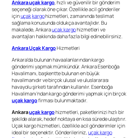
Ankara uçak kargo
, hızlı ve güvenilir bir gönderim
seçeneği olarak öne çıkar. Özellikle acil gönderiler
için
uçak
kargo
hizmetleri, zamanında teslimat
sağlama konusunda oldukça avantajlıdır. Bu
makalede, Ankara
uçak kargo
hizmetleri ve
avantajları hakkında daha fazla bilgi edinebilirsiniz.
Ankara Uçak Kargo
Hizmetleri
Ankara’da bulunan havaalanlarından kargo
gönderimi yapmak mümkündür. Ankara Esenboğa
Havalimanı, başkentte bulunan en büyük
havalimanıdır ve birçok ulusal ve uluslararası
havayolu şirketi tarafından kullanılır. Esenboğa
Havalimanı’ndan kargo gönderimi yapmak için birçok
uçak kargo
firması bulunmaktadır.
Ankara
uçak kargo
hizmetleri, paketlerinizi hızlı bir
şekilde alarak, hedef noktaya en kısa sürede ulaştırır.
Uçak kargo hizmetleri, özellikle acil gönderimler için
ideal bir seçenektir. Gönderileriniz,
uçak kargo