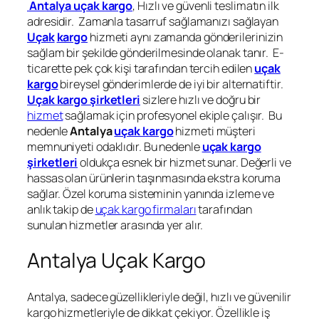
Antalya uçak kargo
, Hızlı ve güvenli teslimatın ilk
adresidir. Zamanla tasarruf sağlamanızı sağlayan
Uçak
kargo
hizmeti aynı zamanda gönderilerinizin
sağlam bir şekilde gönderilmesinde olanak tanır. E-
ticarette pek çok kişi tarafından tercih edilen
uçak
kargo
bireysel gönderimlerde de iyi bir alternatiftir.
Uçak kargo şirketleri
sizlere hızlı ve doğru bir
hizmet
sağlamak için profesyonel ekiple çalışır. Bu
nedenle
Antalya
uçak kargo
hizmeti müşteri
memnuniyeti odaklıdır. Bu nedenle
uçak kargo
şirketleri
oldukça esnek bir hizmet sunar. Değerli ve
hassas olan ürünlerin taşınmasında ekstra koruma
sağlar. Özel koruma sisteminin yanında izleme ve
anlık takip de
uçak kargo firmaları
tarafından
sunulan hizmetler arasında yer alır.
Antalya Uçak Kargo
Antalya, sadece güzellikleriyle değil, hızlı ve güvenilir
kargo hizmetleriyle de dikkat çekiyor. Özellikle iş