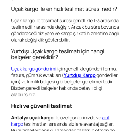
Uçak kargo ile en hızlı teslimat süresi nedir?
Uçak kargo ile teslimat süresi genellikle 1-3 arasında
teslim edilir arasında değişir. Ancak bu süre boyunca
göndereceğiniz yere ve kargo şirketi hizmetine bağlı
olarak değişiklik gösterebilir.
Yurtdışı Uçak kargo teslimatı için hangi
belgeler gereklidir?
Uçak kargo gönderimi
için genellikle gönderi formu,
fatura, gümrük evrakları (
Yurtdışı Kargo
gönderiler
için) ve kimlik belgesi gibi belgeler gerekmektedir.
Bizden gerekli belgeler hakkında detaylı bilgi
alabilirsiniz.
Hızlı ve güvenli teslimat
Antalya uçak kargo
ile özel günlerinizde ve
acil
kargo
teslimatları sırasında sizlere avantaj sağlar.
Bu avantajlardan ilki Zamandan tasarruf etmenize