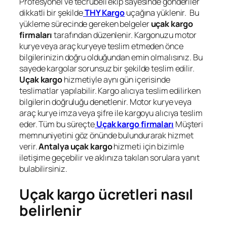
Profesyonel ve tecrübeli ekip sayesinde gönderiler
dikkatli bir şekilde
THY Kargo
uçağına yüklenir. Bu
yükleme sürecinde gereken belgeler
uçak kargo
firmaları
tarafından düzenlenir. Kargonuzu motor
kurye veya araç kuryeye teslim etmeden önce
bilgilerinizin doğru olduğundan emin olmalısınız. Bu
sayede kargolar sorunsuz bir şekilde teslim edilir.
Uçak kargo
hizmetiyle aynı gün içerisinde
teslimatlar yapılabilir. Kargo alıcıya teslim edilirken
bilgilerin doğruluğu denetlenir. Motor kurye veya
araç kurye imza veya şifre ile kargoyu alıcıya teslim
eder. Tüm bu süreçte
Uçak kargo firmaları
Müşteri
memnuniyetini göz önünde bulundurarak hizmet
verir.
Antalya
uçak kargo
hizmeti için bizimle
iletişime geçebilir ve aklınıza takılan sorulara yanıt
bulabilirsiniz.
Uçak kargo ücretleri nasıl
belirlenir