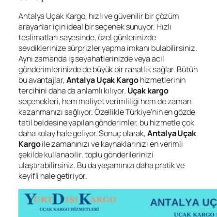
Antalya Uçak Kargo, hızlı ve güvenilir bir çözüm
arayanlar için ideal bir seçenek sunuyor. Hızlı
teslimatları sayesinde, özel günlerinizde
sevdiklerinize sürprizler yapma imkanı bulabilirsiniz.
Aynı zamanda iş seyahatlerinizde veya acil
gönderimlerinizde de büyük bir rahatlık sağlar. Bütün
bu avantajlar,
Antalya Uçak Kargo
hizmetlerinin
tercihini daha da anlamlı kılıyor.
Uçak kargo
seçenekleri, hem maliyet verimliliği hem de zaman
kazanmanızı sağlıyor. Özellikle Türkiye’nin en gözde
tatil beldesine yapılan gönderimler, bu hizmetle çok
daha kolay hale geliyor. Sonuç olarak,
Antalya Uçak
Kargo
ile zamanınızı ve kaynaklarınızı en verimli
şekilde kullanabilir, toplu gönderilerinizi
ulaştırabilirsiniz. Bu da yaşamınızı daha pratik ve
keyifli hale getiriyor.