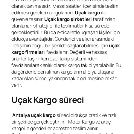
olanak tanımasıdır. Mesai saatleri içerisinde teslim
edilmesi gereken kargolarınız
Uçak kargo
ile
güvenle taşınır.
Uçak kargo şirketleri
tarafından
planlanan stratejiler ile teslimatlar kısa sürede
gerçekleştirilir. Bu da e-ticaretle uğraşan kişiler için
oldukça avantajlıdır. Gönderici ve alıcı arasındaki
iletişimin doğru bir şekilde sağlanabilmesi için
uçak
kargo firmaları
faydalanır. Değerli ve hassas
ürünler taşınırken özel takip sisteminden
faydalanılarak anlık olarak kargo takibi yapılabilir. Bu
da göndericiden alınan kargoların alıcıya ulaşana
kadar olan süreci yakından takip edilmesine imkân
verir.
Uçak Kargo süreci
Antalya uçak kargo
süreci oldukça pratik ve hızlı
bir şekilde gerçekleştirilir. Motor Kargo ve araç
kargo ile gönderiler adresten teslim alınır.