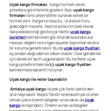
Uçak kargo firmaları
, Kargo hizmeti veren
şirketlere göre farklılık gösterir. Bazı
uçak kargo
firmaları
farklı alternatifler sunarak esnek bir
hizmet verir. Kargonun boyutu, ürününün türü,
gideceğim mesafe, taşıma sürecinin özel olarak
takip edilebilirliği gibi birçok faktör
uçak kargo
ücretleri
belirlenirken göz önünde bulundurulur.
Hassas, değerli ve kırılgan eşyalar taşınırken ekstra
bir koruma gerektirebilir. Bu da
uçak kargo fiyatları
açısından doğrudan bir etken olabilir. Özel gönderiler
için esnek bir tarifi uygulanabilir. Bu tarifeler uçak
kargo şirketinin belirlediği
uçak kargo fiyatları
belirlenmesinde aktif rol oynar.
Uçak kargo ile neler taşınabilir
Antalya uçak kargo
ile pek çok farklı sektörden
ürün taşınabilir. Başta Tekstil ve endüstriyel ürünler
olmak üzere önemli belgeler ve evraklar da
Uçak
kargo
ile taşınabilir. Önemli evrak ve belgeler
karışmaması veya zarar görmemesi için özel olarak