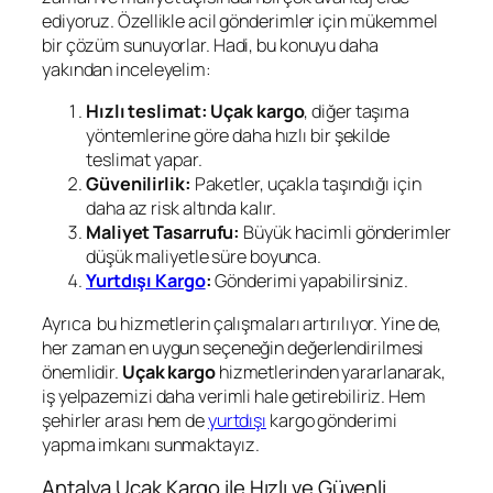
ediyoruz. Özellikle acil gönderimler için mükemmel
bir çözüm sunuyorlar. Hadi, bu konuyu daha
yakından inceleyelim:
Hızlı teslimat:
Uçak kargo
, diğer taşıma
yöntemlerine göre daha hızlı bir şekilde
teslimat yapar.
Güvenilirlik:
Paketler, uçakla taşındığı için
daha az risk altında kalır.
Maliyet Tasarrufu:
Büyük hacimli gönderimler
düşük maliyetle süre boyunca.
Yurtdışı Kargo
:
Gönderimi yapabilirsiniz.
Ayrıca bu hizmetlerin çalışmaları artırılıyor. Yine de,
her zaman en uygun seçeneğin değerlendirilmesi
önemlidir.
Uçak kargo
hizmetlerinden yararlanarak,
iş yelpazemizi daha verimli hale getirebiliriz. Hem
şehirler arası hem de
yurtdışı
kargo gönderimi
yapma imkanı sunmaktayız.
Antalya Uçak Kargo ile Hızlı ve Güvenli