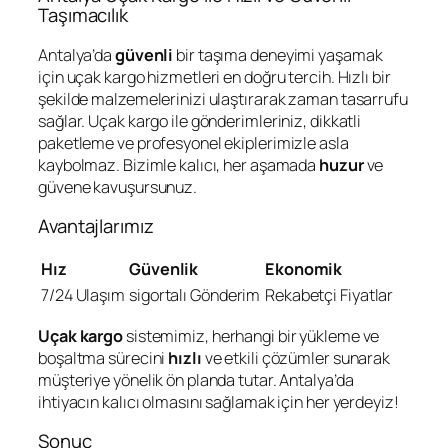
Taşımacılık
Antalya’da
güvenli
bir taşıma deneyimi yaşamak
için uçak kargo hizmetleri en doğru tercih. Hızlı bir
şekilde malzemelerinizi ulaştırarak zaman tasarrufu
sağlar. Uçak kargo ile gönderimleriniz, dikkatli
paketleme ve profesyonel ekiplerimizle asla
kaybolmaz. Bizimle kalıcı, her aşamada
huzur
ve
güvene kavuşursunuz.
Avantajlarımız
Hız
Güvenlik
Ekonomik
7/24 Ulaşım
sigortalı Gönderim
Rekabetçi Fiyatlar
Uçak kargo
sistemimiz, herhangi bir yükleme ve
boşaltma sürecini
hızlı
ve etkili çözümler sunarak
müşteriye yönelik ön planda tutar. Antalya’da
ihtiyacın kalıcı olmasını sağlamak için her yerdeyiz!
Sonuç