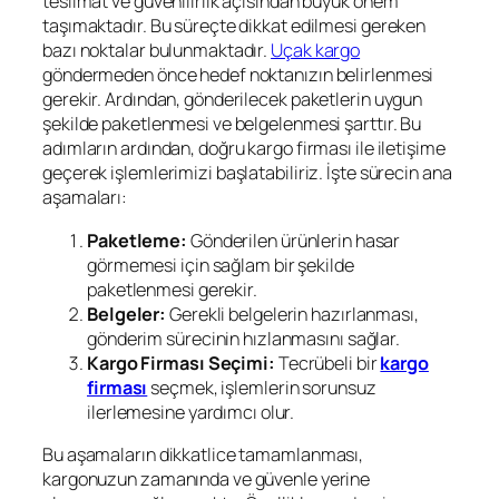
teslimat ve güvenilirlik açısından büyük önem
taşımaktadır. Bu süreçte dikkat edilmesi gereken
bazı noktalar bulunmaktadır.
Uçak kargo
göndermeden önce hedef noktanızın belirlenmesi
gerekir. Ardından, gönderilecek paketlerin uygun
şekilde paketlenmesi ve belgelenmesi şarttır. Bu
adımların ardından, doğru kargo firması ile iletişime
geçerek işlemlerimizi başlatabiliriz. İşte sürecin ana
aşamaları:
Paketleme:
Gönderilen ürünlerin hasar
görmemesi için sağlam bir şekilde
paketlenmesi gerekir.
Belgeler:
Gerekli belgelerin hazırlanması,
gönderim sürecinin hızlanmasını sağlar.
Kargo Firması Seçimi:
Tecrübeli bir
kargo
firması
seçmek, işlemlerin sorunsuz
ilerlemesine yardımcı olur.
Bu aşamaların dikkatlice tamamlanması,
kargonuzun zamanında ve güvenle yerine