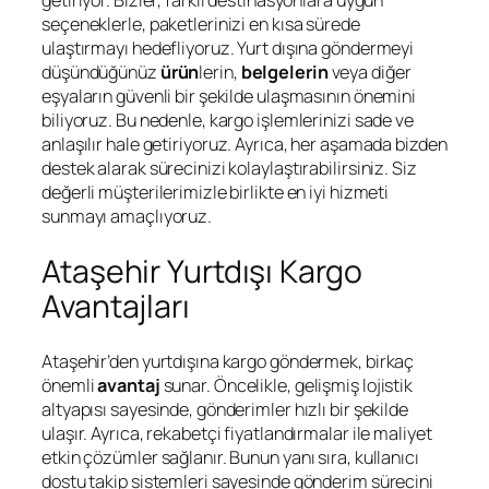
seçeneklerle, paketlerinizi en kısa sürede
ulaştırmayı hedefliyoruz. Yurt dışına göndermeyi
düşündüğünüz
ürün
lerin,
belgelerin
veya diğer
eşyaların güvenli bir şekilde ulaşmasının önemini
biliyoruz. Bu nedenle, kargo işlemlerinizi sade ve
anlaşılır hale getiriyoruz. Ayrıca, her aşamada bizden
destek alarak sürecinizi kolaylaştırabilirsiniz. Siz
değerli müşterilerimizle birlikte en iyi hizmeti
sunmayı amaçlıyoruz.
Ataşehir Yurtdışı Kargo
Avantajları
Ataşehir’den yurtdışına kargo göndermek, birkaç
önemli
avantaj
sunar. Öncelikle, gelişmiş lojistik
altyapısı sayesinde, gönderimler hızlı bir şekilde
ulaşır. Ayrıca, rekabetçi fiyatlandırmalar ile maliyet
etkin çözümler sağlanır. Bunun yanı sıra, kullanıcı
dostu takip sistemleri sayesinde gönderim sürecini