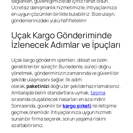
sağlarken, güvenliğimizle de içiniz rahat olsun.
Ücretsiz danışmanlık hizmetimizle, ihtiyaçlarınıza
en uygun çözümleri birlikte bulabiliriz. Bize ulaşın,
gönderilerinizdeki yükü hafifletelim!
Uçak Kargo Gönderiminde
İzlenecek Adımlar ve İpuçları
Uçak kargo gönderim işlemleri, dikkat ve özen
gerektiren bir süreçtir. Bu nedenle, süreci doğru
yönetmek, gönderiminizin zamanında ve güvenli bir
şekilde ulaşmasını sağlar. İlk adım
olarak,
paketinizi
doğru bir şekilde hazırlamalısınız.
Ambalajda belirli standartlara uymak,
taşıma
sırasında oluşabilecek hasarları en aza indirir.
Sonrasında, güvenilir bir
kargo şirketi
ile iletişime
geçmek önemlidir. İhtiyaçlarınıza uygun hizmeti
sunan bir firma seçerek, sorun yaşama riskini
azaltabilirsiniz.