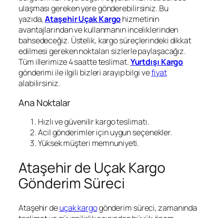
ulaşması gereken yere gönderebilirsiniz. Bu
yazıda,
Ataşehir Uçak Kargo
hizmetinin
avantajlarından ve kullanmanın inceliklerinden
bahsedeceğiz. Üstelik, kargo süreçlerindeki dikkat
edilmesi gereken noktaları sizlerle paylaşacağız.
Tüm illerimize 4 saatte teslimat.
Yurtdışı Kargo
gönderimi ile ilgili bizleri arayıp bilgi ve
fiyat
alabilirsiniz.
Ana Noktalar
Hızlı ve güvenilir kargo teslimatı.
Acil gönderimler için uygun seçenekler.
Yüksek müşteri memnuniyeti.
Ataşehir de Uçak Kargo
Gönderim Süreci
Ataşehir de
uçak kargo
gönderim süreci, zamanında