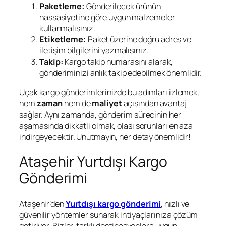
Paketleme:
Gönderilecek ürünün
hassasiyetine göre uygun malzemeler
kullanmalısınız.
Etiketleme:
Paket üzerine doğru adres ve
iletişim bilgilerini yazmalısınız.
Takip:
Kargo takip numarasını alarak,
gönderiminizi anlık takip edebilmek önemlidir.
Uçak kargo gönderimlerinizde bu adımları izlemek,
hem
zaman
hem de
maliyet
açısından avantaj
sağlar. Aynı zamanda, gönderim sürecinin her
aşamasında dikkatli olmak, olası sorunları en aza
indirgeyecektir. Unutmayın, her detay önemlidir!
Ataşehir Yurtdışı Kargo
Gönderimi
Ataşehir’den
Yurtdışı kargo gönderimi
, hızlı ve
güvenilir yöntemler sunarak ihtiyaçlarınıza çözüm
getiriyor. Bizler, farklı destinasyonlara uygun