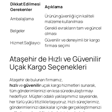
Dikkat Edilmesi
Açıklama
Gerekenler
Ürünün güvenliği için kaliteli
Ambalajlama
malzeme kullanılması
Gerekli evrakların tam ve güncel
Belgeler
olması
Güvenilir ve deneyimli bir kargo
Hizmet Sağlayıcı
firması seçimi
Ataşehir de Hızlı ve Güvenilir
Uçak Kargo Seçenekleri
Ataşehir de bulunan firmamız,
hızlı
ve
güvenilir
uçak kargo hizmetleri sunarak,
tüm gönderimlerinizi en kısa sürede ulaştırmayı
hedefliyor. Müşteri odaklı yaklaşımımız sayesinde,
her türlü yükü titizlikle taşıyoruz. Hızlı süreçlerimiz,
gönderimlerinizi dakikalar içinde gerçekleştirmenizi