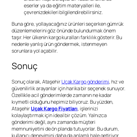
eserler ya da eğitim materyalleri ile,
çevrenizdekileri bilgilendirebilirsiniz.
Buna göre, yollayacağınız ürünleri seçerken gümrük
düzenlemelerini göz önünde bulundurmak önem
taşır. Her ülkenin kargo kuralları farklılık gösterir. Bu
nedenle yanlış ürün göndermek, istenmeyen
sorunlara yol açabilir.
Sonuç
Sonuç olarak, Ataşehir
Uçak Kargo gönderimi
, hız ve
güvenilirlik arayanlar için harika bir seçenek sunuyor.
Özellikle acil gönderimlerde zamanın ne kadar
kıymetli olduğunu hepimiz biliyoruz. Bu yüzden,
Ataşehir
Uçak Kargo Fiyatları
, işlerinizi
kolaylaştırmak için ideal bir çözüm. Yalnızca
gönderimi değil, aynı zamanda müşteri
memnuniyetini de ön planda tutuyorlar. Bu durum,
kullanıcı deneyimini daha da anlamlı hale getiriyor.