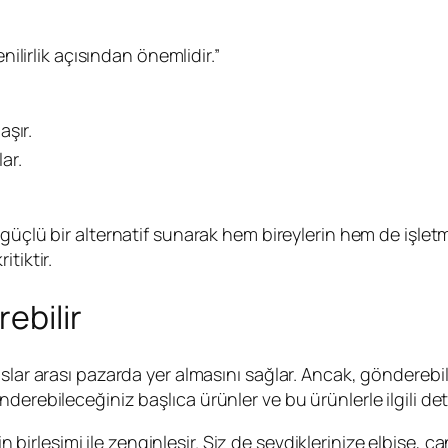
lirlik açısından önemlidir.”
aşır.
ar.
güçlü bir alternatif sunarak hem bireylerin hem de işletm
tiktir.
ebilir
lar arası pazarda yer almasını sağlar. Ancak, gönderebilec
erebileceğiniz başlıca ürünler ve bu ürünlerle ilgili detay
in birleşimi ile zenginleşir. Siz de sevdiklerinize elbise, 