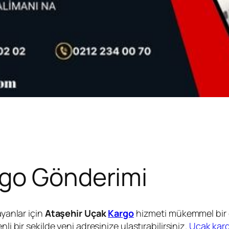
rgo Gönderimi
ayanlar için
Ataşehir Uçak
Kargo
hizmeti mükemmel bir ç
li bir şekilde yeni adresinize ulaştırabilirsiniz.
Uçak kar