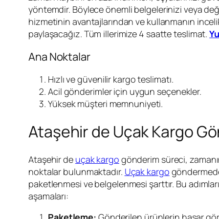
yöntemdir. Böylece önemli belgelerinizi veya değe
hizmetinin avantajlarından ve kullanmanın inceli
paylaşacağız. Tüm illerimize 4 saatte teslimat.
Yu
Ana Noktalar
Hızlı ve güvenilir kargo teslimatı.
Acil gönderimler için uygun seçenekler.
Yüksek müşteri memnuniyeti.
Ataşehir de Uçak Kargo Gö
Ataşehir de
uçak kargo
gönderim süreci, zamanın
noktalar bulunmaktadır.
Uçak kargo
göndermeden 
paketlenmesi ve belgelenmesi şarttır. Bu adımların
aşamaları:
Paketleme:
Gönderilen ürünlerin hasar gör