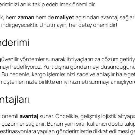
iminizi anlık takip edebilmek önemlidir.
ek, hem
zaman
hem de
maliyet
açısından avantaj sağlar
 indirgeyecektir. Unutmayın, her detay önemlidir!
nderimi
e güvenilir yöntemler sunarak ihtiyaçlarınıza çözüm getiriy
tırmayı hedefliyoruz. Yurt dışına göndermeyi düşündüğü
. Bu nedenle, kargo işlemlerinizi sade ve anlaşılır hale g
i müşterilerimizle birlikte en iyi hizmeti sunmayı amaçlıyor
ntajları
ç önemli
avantaj
sunar. Öncelikle, gelişmiş lojistik altyapı
in çözümler sağlanır. Bunun yanı sıra, kullanıcı dostu tak
 destinasyonlara yapılan gönderimlerde dikkat edilmesi g