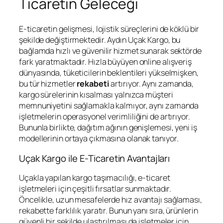
Ticaretin Geleceği
E-ticaretin gelişmesi, lojistik süreçlerini de köklü bir
şekilde değiştirmektedir. Aydın Uçak Kargo, bu
bağlamda hızlı ve güvenilir hizmet sunarak sektörde
fark yaratmaktadır. Hızla büyüyen online alışveriş
dünyasında, tüketicilerin beklentileri yükselmişken,
bu tür hizmetler
rekabeti
artırıyor. Aynı zamanda,
kargo sürelerinin kısalması yalnızca müşteri
memnuniyetini sağlamakla kalmıyor, aynı zamanda
işletmelerin operasyonel verimliliğini de artırıyor.
Bununla birlikte, dağıtım ağının genişlemesi, yeni iş
modellerinin ortaya çıkmasına olanak tanıyor.
Uçak Kargo ile E-Ticaretin Avantajları
Uçakla yapılan kargo taşımacılığı, e-ticaret
işletmeleri için çeşitli fırsatlar sunmaktadır.
Öncelikle, uzun mesafelerde hız avantajı sağlaması,
rekabette farklılık yaratır. Bunun yanı sıra, ürünlerin
güvenli bir şekilde ulaştırılması da işletmeler için