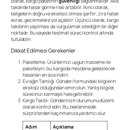
olarak, kargo paketinin
güvenliği
sağlanmalıdır. Aksi
takdirde hasar görme riski artabilir. İkinci olarak,
belgelerin doğru ve eksiksiz olması şarttır; zira hatalı
evrak, gecikmelere yol açabilir. Üçüncü olarak, kargo
takibinin yapılması da vurgulamak istediğim bir diğer
noktadır. Bu sayede teslimat süreci kontrol altında
tutulabilir.
Dikkat Edilmesi Gerekenler
Paketleme: Ürünlerinizi uygun malzeme ile
paketleyin; bu, kargoda meydana gelebilecek
hasarları en aza indirir.
Evrağın Tamlığı: Gönderi formundaki bilgilerin
eksiksiz olduğundan emin olun. Yanlış bilgiler,
sürecinizi karmaşık hale getirebilir.
Kargo Takibi: Gönderinizin durumunu düzenli
olarak kontrol edin. Bu, beklenmedik
sürprizlerden kaçınmanıza yardımcı olur.
Adım
Açıklama