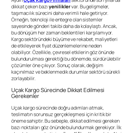
dikkat çeken bazı
yenilikler
var. Bu gelişmeler,
taşımacılık sürecini daha verimli hale getiriyor.
Örneğin, teknoloji ile entegre olan sistemler
sayesinde gönderi takibi daha da kolaylaştı. Ancak,
bu dönüşüm her zaman beklentileri karşılamıyor.
Kargo sektöründeki büyüme ve rekabet, maliyetleri
de etkileyerek fiyat düzenlemelerine neden
olabiliyor. Özellikle, çevresel etkilerin göz önünde
bulundurulması gerektiği bu dönemde, sürdürülebilir
çözümler öne çıkıyor. Sonuç olarak, değişim
kaçınılmaz ve beklenmedik durumlar sektörü sürekli
zorlayabilir.
Uçak Kargo Sürecinde Dikkat Edilmesi
Gerekenler
Uçak kargo sürecinde doğru adımları atmak,
teslimatın sorunsuz gerçekleşmesi için kritik bir
öneme sahiptir. Bu sebeple, dikkat edilmesi gereken
bazı noktaları göz önünde bulundurmak gerekiyor. İlk