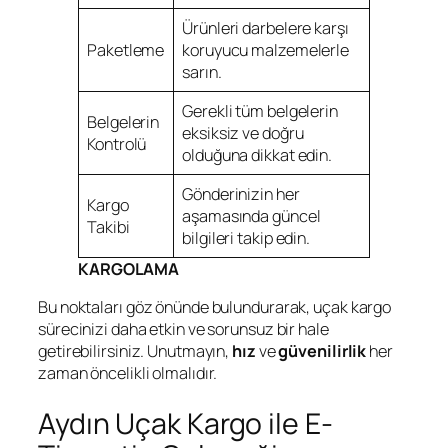
Ürünleri darbelere karşı
Paketleme
koruyucu malzemelerle
sarın.
Gerekli tüm belgelerin
Belgelerin
eksiksiz ve doğru
Kontrolü
olduğuna dikkat edin.
Gönderinizin her
Kargo
aşamasında güncel
Takibi
bilgileri takip edin.
KARGOLAMA
Bu noktaları göz önünde bulundurarak, uçak kargo
sürecinizi daha etkin ve sorunsuz bir hale
getirebilirsiniz. Unutmayın,
hız
ve
güvenilirlik
her
zaman öncelikli olmalıdır.
Aydın Uçak Kargo ile E-