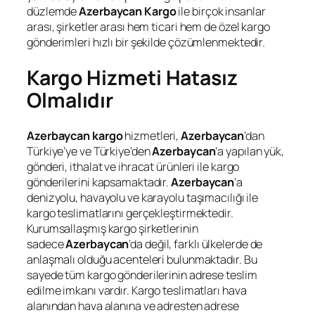
düzlemde
Azerbaycan Kargo
ile birçok insanlar
arası, şirketler arası hem ticari hem de özel kargo
gönderimleri hızlı bir şekilde çözümlenmektedir.
Kargo Hizmeti Hatasız
Olmalıdır
Azerbaycan kargo
hizmetleri,
Azerbaycan
’dan
Türkiye’ye ve Türkiye’den
Azerbaycan
’a yapılan yük,
gönderi, ithalat ve ihracat ürünleri ile kargo
gönderilerini kapsamaktadır.
Azerbaycan
’a
denizyolu, havayolu ve karayolu taşımacılığı ile
kargo teslimatlarını gerçekleştirmektedir.
Kurumsallaşmış kargo şirketlerinin
sadece
Azerbaycan
’da değil, farklı ülkelerde de
anlaşmalı olduğu acenteleri bulunmaktadır. Bu
sayede tüm kargo gönderilerinin adrese teslim
edilme imkanı vardır. Kargo teslimatları hava
alanından hava alanına ve adresten adrese