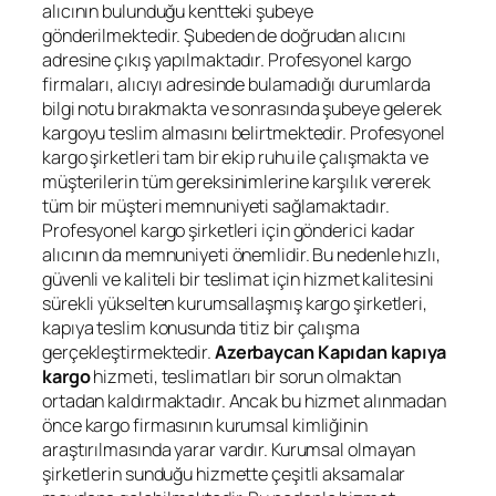
alıcının bulunduğu kentteki şubeye
gönderilmektedir. Şubeden de doğrudan alıcını
adresine çıkış yapılmaktadır. Profesyonel kargo
firmaları, alıcıyı adresinde bulamadığı durumlarda
bilgi notu bırakmakta ve sonrasında şubeye gelerek
kargoyu teslim almasını belirtmektedir. Profesyonel
kargo şirketleri tam bir ekip ruhu ile çalışmakta ve
müşterilerin tüm gereksinimlerine karşılık vererek
tüm bir müşteri memnuniyeti sağlamaktadır.
Profesyonel kargo şirketleri için gönderici kadar
alıcının da memnuniyeti önemlidir. Bu nedenle hızlı,
güvenli ve kaliteli bir teslimat için hizmet kalitesini
sürekli yükselten kurumsallaşmış kargo şirketleri,
kapıya teslim konusunda titiz bir çalışma
gerçekleştirmektedir.
Azerbaycan
Kapıdan kapıya
kargo
hizmeti, teslimatları bir sorun olmaktan
ortadan kaldırmaktadır. Ancak bu hizmet alınmadan
önce kargo firmasının kurumsal kimliğinin
araştırılmasında yarar vardır. Kurumsal olmayan
şirketlerin sunduğu hizmette çeşitli aksamalar