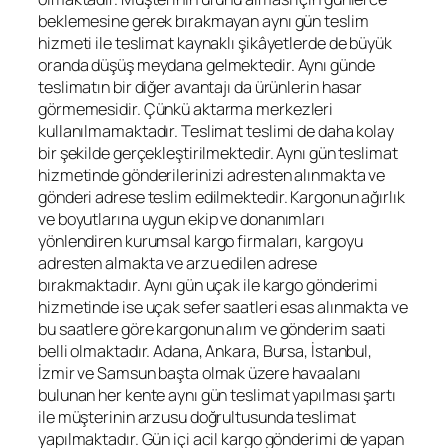
beklemesine gerek bırakmayan aynı gün teslim
hizmeti ile teslimat kaynaklı şikâyetlerde de büyük
oranda düşüş meydana gelmektedir. Aynı günde
teslimatın bir diğer avantajı da ürünlerin hasar
görmemesidir. Çünkü aktarma merkezleri
kullanılmamaktadır. Teslimat teslimi de daha kolay
bir şekilde gerçekleştirilmektedir. Aynı gün teslimat
hizmetinde gönderilerinizi adresten alınmakta ve
gönderi adrese teslim edilmektedir. Kargonun ağırlık
ve boyutlarına uygun ekip ve donanımları
yönlendiren kurumsal kargo firmaları, kargoyu
adresten almakta ve arzu edilen adrese
bırakmaktadır. Aynı gün uçak ile kargo gönderimi
hizmetinde ise uçak sefer saatleri esas alınmakta ve
bu saatlere göre kargonun alım ve gönderim saati
belli olmaktadır. Adana, Ankara, Bursa, İstanbul,
İzmir ve Samsun başta olmak üzere havaalanı
bulunan her kente aynı gün teslimat yapılması şartı
ile müşterinin arzusu doğrultusunda teslimat
yapılmaktadır. Gün içi acil kargo gönderimi de yapan