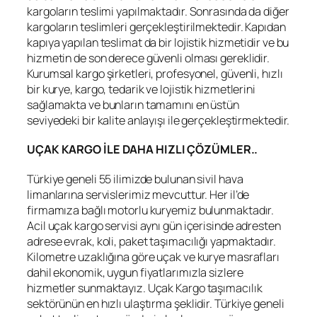
kargoların teslimi yapılmaktadır. Sonrasında da diğer
kargoların teslimleri gerçekleştirilmektedir. Kapıdan
kapıya yapılan teslimat da bir lojistik hizmetidir ve bu
hizmetin de son derece güvenli olması gereklidir.
Kurumsal kargo şirketleri, profesyonel, güvenli, hızlı
bir kurye, kargo, tedarik ve lojistik hizmetlerini
sağlamakta ve bunların tamamını en üstün
seviyedeki bir kalite anlayışı ile gerçekleştirmektedir.
UÇAK KARGO İLE DAHA HIZLI ÇÖZÜMLER..
Türkiye geneli 55 ilimizde bulunan sivil hava
limanlarına servislerimiz mevcuttur. Her il’de
firmamıza bağlı motorlu kuryemiz bulunmaktadır.
Acil uçak kargo servisi aynı gün içerisinde adresten
adrese evrak, koli, paket taşımacılığı yapmaktadır.
Kilometre uzaklığına göre uçak ve kurye masrafları
dahil ekonomik, uygun fiyatlarımızla sizlere
hizmetler sunmaktayız. Uçak Kargo taşımacılık
sektörünün en hızlı ulaştırma şeklidir. Türkiye geneli