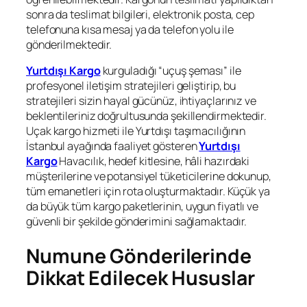
sonra da teslimat bilgileri, elektronik posta, cep
telefonuna kısa mesaj ya da telefon yolu ile
gönderilmektedir.
Yurtdışı Kargo
kurguladığı “uçuş şeması” ile
profesyonel iletişim stratejileri geliştirip, bu
stratejileri sizin hayal gücünüz, ihtiyaçlarınız ve
beklentileriniz doğrultusunda şekillendirmektedir.
Uçak kargo hizmeti ile Yurtdışı taşımacılığının
İstanbul ayağında faaliyet gösteren
Yurtdışı
Kargo
Havacılık, hedef kitlesine, hâli hazırdaki
müşterilerine ve potansiyel tüketicilerine dokunup,
tüm emanetleri için rota oluşturmaktadır. Küçük ya
da büyük tüm kargo paketlerinin, uygun fiyatlı ve
güvenli bir şekilde gönderimini sağlamaktadır.
Numune Gönderilerinde
Dikkat Edilecek Hususlar