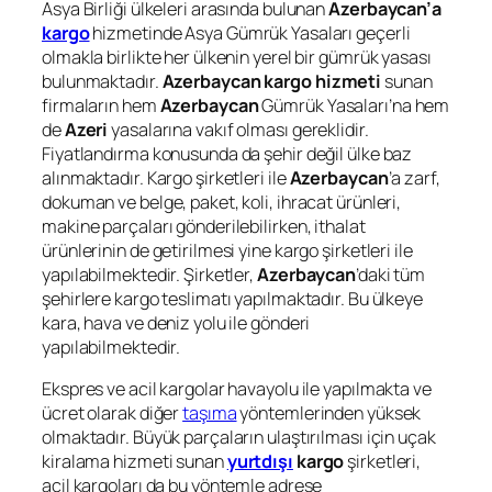
Asya Birliği ülkeleri arasında bulunan
Azerbaycan’a
kargo
hizmetinde Asya Gümrük Yasaları geçerli
olmakla birlikte her ülkenin yerel bir gümrük yasası
bulunmaktadır.
Azerbaycan
kargo hizmeti
sunan
firmaların hem
Azerbaycan
Gümrük Yasaları’na hem
de
Azeri
yasalarına vakıf olması gereklidir.
Fiyatlandırma konusunda da şehir değil ülke baz
alınmaktadır. Kargo şirketleri ile
Azerbaycan
’a zarf,
dokuman ve belge, paket, koli, ihracat ürünleri,
makine parçaları gönderilebilirken, ithalat
ürünlerinin de getirilmesi yine kargo şirketleri ile
yapılabilmektedir. Şirketler,
Azerbaycan
’daki tüm
şehirlere kargo teslimatı yapılmaktadır. Bu ülkeye
kara, hava ve deniz yolu ile gönderi
yapılabilmektedir.
Ekspres ve acil kargolar havayolu ile yapılmakta ve
ücret olarak diğer
taşıma
yöntemlerinden yüksek
olmaktadır. Büyük parçaların ulaştırılması için uçak
kiralama hizmeti sunan
yurtdışı
kargo
şirketleri,
acil kargoları da bu yöntemle adrese