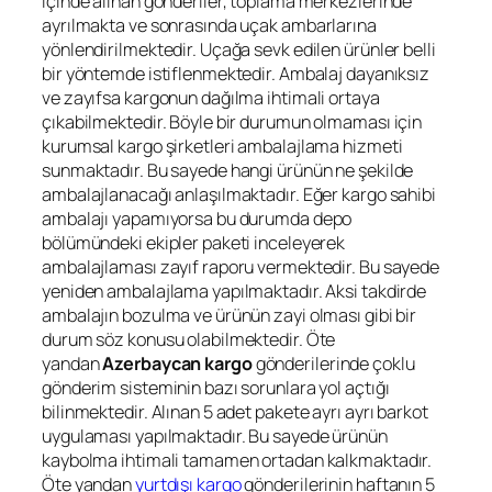
içinde alınan gönderiler, toplama merkezlerinde
ayrılmakta ve sonrasında uçak ambarlarına
yönlendirilmektedir. Uçağa sevk edilen ürünler belli
bir yöntemde istiflenmektedir. Ambalaj dayanıksız
ve zayıfsa kargonun dağılma ihtimali ortaya
çıkabilmektedir. Böyle bir durumun olmaması için
kurumsal kargo şirketleri ambalajlama hizmeti
sunmaktadır. Bu sayede hangi ürünün ne şekilde
ambalajlanacağı anlaşılmaktadır. Eğer kargo sahibi
ambalajı yapamıyorsa bu durumda depo
bölümündeki ekipler paketi inceleyerek
ambalajlaması zayıf raporu vermektedir. Bu sayede
yeniden ambalajlama yapılmaktadır. Aksi takdirde
ambalajın bozulma ve ürünün zayi olması gibi bir
durum söz konusu olabilmektedir. Öte
yandan
Azerbaycan kargo
gönderilerinde çoklu
gönderim sisteminin bazı sorunlara yol açtığı
bilinmektedir. Alınan 5 adet pakete ayrı ayrı barkot
uygulaması yapılmaktadır. Bu sayede ürünün
kaybolma ihtimali tamamen ortadan kalkmaktadır.
Öte yandan
yurtdışı kargo
gönderilerinin haftanın 5