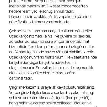
paket teslimatı ve gönderi alımları aynı gün
içerisinde maksimum 3-4 saat içinde hedeften
hedefe resmiyet ile sonuçlanmaktadır.
Gönderilerizin uzaklık, ağırlık ve paket ölçülerine
göre fiyatlandırılması yapılmaktadır.
Çok acil ve zaman hassasiyeti bulunan gönderiler
Uçak Kargo hizmeti ile hızlı ve güvenli bir şekilde,
adresten adrese kısa süreler içerisinde teslimat
hizmetidir. Yerel kargo firmalarında hızlı gönderiler
de 24 saat içerisinde bazen 48 saat olabilmektedir.
Uçak Kargo’nun farkı maksimum 1 ile 4 saat arasında
bir şehirden diğer bir şehre adres teslimi
ulaştırılmasıdır. Son yıllarda ülkemizde taşımacılık
alanında en popüler hizmet olarak göze
çarpmaktadır.
Çağrı merkezimizi arayarak kayıt oluşturabilirsiniz.
Vereceğiniz bilgiler kısaca şunlardır; paketin hangi
şehir ve adresten alınacağı, içerik(kargo içeriği),
hangi şehir ve adrese teslim edileceği, ölçüleri ve