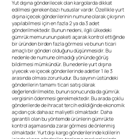
Yut dışına gönderilecek olan kargolarda dikkat
edilmesi gereken bazı hususlar vardır. Özellikle yurt
dışına içecek gönderilerinin numune olarak çıkışının
yapılabilmesi için en fazla 2 ya da 3 adet
gönderilmektedir. Bunun nedeni, ilgili ülkedeki
gümrük memurunun paketi açarak kontrol ettiğinde
bir üründen birden fazla görmesi ve bunun ticari
amaçlı bir gönderi olduğunu düşünmesidir. Bu
nedenle de numune olmadığı yönünde görüş
bildirmesi mümkündür. Bu nedenle yurt dışına
yiyecek ve içecek gönderilerinde adetler 1 ile 3
arasında olması zorunludur. Bu sayının üstündeki
gönderilerin tamamı ticari satış olarak
değerlendirilmekte, bunun sonucunda da gümrük
vergisinin ödenmesi gerekmektedir. Bu arada çoklu
gönderilerde de ihracat tercih edildiğinde ekonomik
açıdan çok daha az maliyetli olmaktadır. Daha
garantili olan bu yöntemde ürünlerin gümrükte
kontrol aşamasında zarar görmesi de önlenmiş
olmaktadır. Yurt dışı kargo gönderilerinde kolilerin