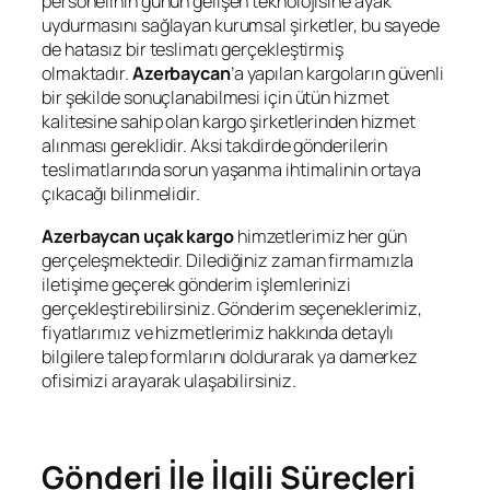
personelinin günün gelişen teknolojisine ayak
uydurmasını sağlayan kurumsal şirketler, bu sayede
de hatasız bir teslimatı gerçekleştirmiş
olmaktadır.
Azerbaycan
’a yapılan kargoların güvenli
bir şekilde sonuçlanabilmesi için ütün hizmet
kalitesine sahip olan kargo şirketlerinden hizmet
alınması gereklidir. Aksi takdirde gönderilerin
teslimatlarında sorun yaşanma ihtimalinin ortaya
çıkacağı bilinmelidir.
Azerbaycan uçak kargo
himzetlerimiz her gün
gerçeleşmektedir. Dilediğiniz zaman firmamızla
iletişime geçerek gönderim işlemlerinizi
gerçekleştirebilirsiniz. Gönderim seçeneklerimiz,
fiyatlarımız ve hizmetlerimiz hakkında detaylı
bilgilere talep formlarını doldurarak ya damerkez
ofisimizi arayarak ulaşabilirsiniz.
Gönderi İle İlgili Süreçleri