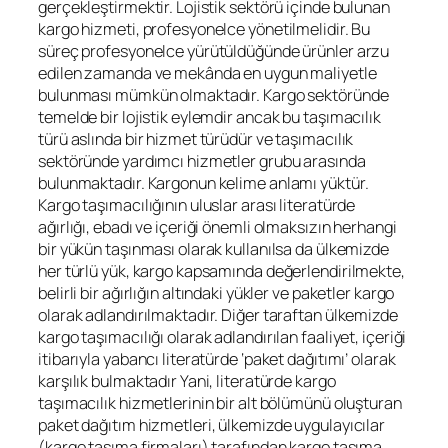
gerçekleştirmektir. Lojistik sektörü içinde bulunan
kargo hizmeti, profesyonelce yönetilmelidir. Bu
süreç profesyonelce yürütüldüğünde ürünler arzu
edilen zamanda ve mekânda en uygun maliyetle
bulunması mümkün olmaktadır. Kargo sektöründe
temelde bir lojistik eylemdir ancak bu taşımacılık
türü aslında bir hizmet türüdür ve taşımacılık
sektöründe yardımcı hizmetler grubu arasında
bulunmaktadır. Kargonun kelime anlamı yüktür.
Kargo taşımacılığının uluslar arası literatürde
ağırlığı, ebadı ve içeriği önemli olmaksızın herhangi
bir yükün taşınması olarak kullanılsa da ülkemizde
her türlü yük, kargo kapsamında değerlendirilmekte,
belirli bir ağırlığın altındaki yükler ve paketler kargo
olarak adlandırılmaktadır. Diğer taraftan ülkemizde
kargo taşımacılığı olarak adlandırılan faaliyet, içeriği
itibarıyla yabancı literatürde ‘paket dağıtımı’ olarak
karşılık bulmaktadır Yani, literatürde kargo
taşımacılık hizmetlerinin bir alt bölümünü oluşturan
paket dağıtım hizmetleri, ülkemizde uygulayıcılar
(kargo taşıma firmaları) tarafından kargo taşıma