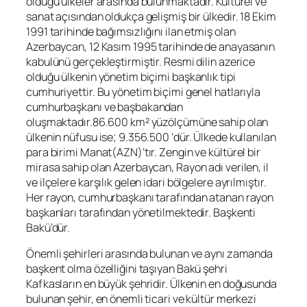
olduğu ülkeler arasında bulunmaktadır. Kültürel ve
sanat açısından oldukça gelişmiş bir ülkedir. 18 Ekim
1991 tarihinde bağımsızlığını ilan etmiş olan
Azerbaycan, 12 Kasım 1995 tarihinde de anayasanın
kabulünü gerçekleştirmiştir. Resmi dilin azerice
olduğu ülkenin yönetim biçimi başkanlık tipi
cumhuriyettir. Bu yönetim biçimi genel hatlarıyla
cumhurbaşkanı ve başbakandan
oluşmaktadır.86.600 km² yüzölçümüne sahip olan
ülkenin nüfusu ise; 9.356.500 ‘dür. Ülkede kullanılan
para birimi Manat(AZN)’tır. Zengin ve kültürel bir
mirasa sahip olan Azerbaycan, Rayon adı verilen, il
ve ilçelere karşılık gelen idari bölgelere ayrılmıştır.
Her rayon, cumhurbaşkanı tarafından atanan rayon
başkanları tarafından yönetilmektedir. Başkenti
Bakü’dür.
Önemli şehirleri arasında bulunan ve aynı zamanda
başkent olma özelliğini taşıyan Bakü şehri
Kafkasların en büyük şehridir. Ülkenin en doğusunda
bulunan şehir, en önemli ticari ve kültür merkezi