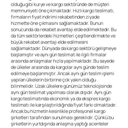
olduğu gibi kurye ve kargo sektöründe de müşteri
memnuniyeti öne çıkmaktadır. Hızlı kargo teslimatı,
firmaların fiyat indirimi rekabetinden ziyade
hizmette öne çıkmasını sağlamaktadır. Bunun
sonucunda da rekabet avantajı elde edilmektedir. Bu
da tüm sektörlerdeki hizmetleri çeşitlendirmekte ve
büyük rekabet avantajı elde edilmesini
sağlamaktadır. Dünyada da kargo sektörü gelişmeye
başlamıştır ve aynı gün teslimat ile ilgili firmalar
arasında anlaşmalar hızla yapılmaktadır. Bu sayede
de ülkeler arasında da kargolar aynı günde teslim
edilmeye başlanmıştır. Ancak aynı gün teslim işlemi
yapılan ülkelerin birbirine çok yakın olduğu
bilinmelidir. Uzak ülkelere günümüz teknolojisinde
aynı gün teslimat yapılması olarak dışıdır. Aynı gün
kargo teslimatında ekonomik ya da ekspres kargo
teslimatı ile karşılaştırıldığında fiyat farkı olmaktadır.
Ancak bu hizmetin kesinlikle profesyonel kargo
şirketleri tarafından sunulması gereklidir. Çünkü bu
şirketlerin yurtdışında anlaşma yaptığı acenteler