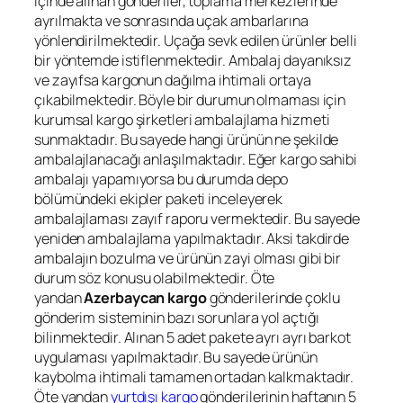
içinde alınan gönderiler, toplama merkezlerinde
ayrılmakta ve sonrasında uçak ambarlarına
yönlendirilmektedir. Uçağa sevk edilen ürünler belli
bir yöntemde istiflenmektedir. Ambalaj dayanıksız
ve zayıfsa kargonun dağılma ihtimali ortaya
çıkabilmektedir. Böyle bir durumun olmaması için
kurumsal kargo şirketleri ambalajlama hizmeti
sunmaktadır. Bu sayede hangi ürünün ne şekilde
ambalajlanacağı anlaşılmaktadır. Eğer kargo sahibi
ambalajı yapamıyorsa bu durumda depo
bölümündeki ekipler paketi inceleyerek
ambalajlaması zayıf raporu vermektedir. Bu sayede
yeniden ambalajlama yapılmaktadır. Aksi takdirde
ambalajın bozulma ve ürünün zayi olması gibi bir
durum söz konusu olabilmektedir. Öte
yandan
Azerbaycan kargo
gönderilerinde çoklu
gönderim sisteminin bazı sorunlara yol açtığı
bilinmektedir. Alınan 5 adet pakete ayrı ayrı barkot
uygulaması yapılmaktadır. Bu sayede ürünün
kaybolma ihtimali tamamen ortadan kalkmaktadır.
Öte yandan
yurtdışı kargo
gönderilerinin haftanın 5