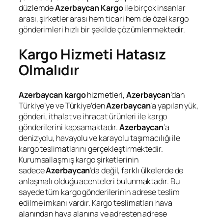
düzlemde
Azerbaycan Kargo
ile birçok insanlar
arası, şirketler arası hem ticari hem de özel kargo
gönderimleri hızlı bir şekilde çözümlenmektedir.
Kargo Hizmeti Hatasız
Olmalıdır
Azerbaycan kargo
hizmetleri,
Azerbaycan
’dan
Türkiye’ye ve Türkiye’den
Azerbaycan
’a yapılan yük,
gönderi, ithalat ve ihracat ürünleri ile kargo
gönderilerini kapsamaktadır.
Azerbaycan
’a
denizyolu, havayolu ve karayolu taşımacılığı ile
kargo teslimatlarını gerçekleştirmektedir.
Kurumsallaşmış kargo şirketlerinin
sadece
Azerbaycan
’da değil, farklı ülkelerde de
anlaşmalı olduğu acenteleri bulunmaktadır. Bu
sayede tüm kargo gönderilerinin adrese teslim
edilme imkanı vardır. Kargo teslimatları hava
alanından hava alanına ve adresten adrese