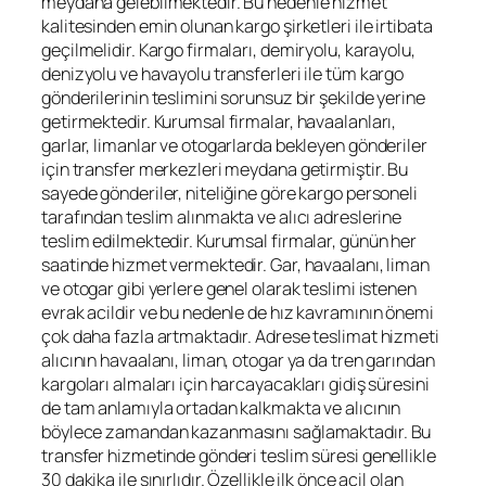
meydana gelebilmektedir. Bu nedenle hizmet
kalitesinden emin olunan kargo şirketleri ile irtibata
geçilmelidir. Kargo firmaları, demiryolu, karayolu,
denizyolu ve havayolu transferleri ile tüm kargo
gönderilerinin teslimini sorunsuz bir şekilde yerine
getirmektedir. Kurumsal firmalar, havaalanları,
garlar, limanlar ve otogarlarda bekleyen gönderiler
için transfer merkezleri meydana getirmiştir. Bu
sayede gönderiler, niteliğine göre kargo personeli
tarafından teslim alınmakta ve alıcı adreslerine
teslim edilmektedir. Kurumsal firmalar, günün her
saatinde hizmet vermektedir. Gar, havaalanı, liman
ve otogar gibi yerlere genel olarak teslimi istenen
evrak acildir ve bu nedenle de hız kavramının önemi
çok daha fazla artmaktadır. Adrese teslimat hizmeti
alıcının havaalanı, liman, otogar ya da tren garından
kargoları almaları için harcayacakları gidiş süresini
de tam anlamıyla ortadan kalkmakta ve alıcının
böylece zamandan kazanmasını sağlamaktadır. Bu
transfer hizmetinde gönderi teslim süresi genellikle
30 dakika ile sınırlıdır. Özellikle ilk önce acil olan