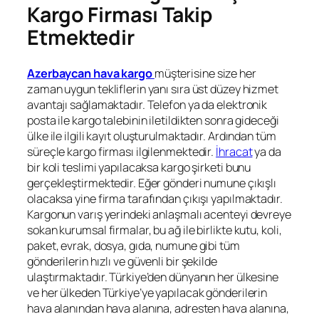
Kargo Firması Takip
Etmektedir
Azerbaycan hava kargo
müşterisine size her
zaman uygun tekliflerin yanı sıra üst düzey hizmet
avantajı sağlamaktadır. Telefon ya da elektronik
posta ile kargo talebinin iletildikten sonra gideceği
ülke ile ilgili kayıt oluşturulmaktadır. Ardından tüm
süreçle kargo firması ilgilenmektedir.
İhracat
ya da
bir koli teslimi yapılacaksa kargo şirketi bunu
gerçekleştirmektedir. Eğer gönderi numune çıkışlı
olacaksa yine firma tarafından çıkışı yapılmaktadır.
Kargonun varış yerindeki anlaşmalı acenteyi devreye
sokan kurumsal firmalar, bu ağ ile birlikte kutu, koli,
paket, evrak, dosya, gıda, numune gibi tüm
gönderilerin hızlı ve güvenli bir şekilde
ulaştırmaktadır. Türkiye’den dünyanın her ülkesine
ve her ülkeden Türkiye’ye yapılacak gönderilerin
hava alanından hava alanına, adresten hava alanına,