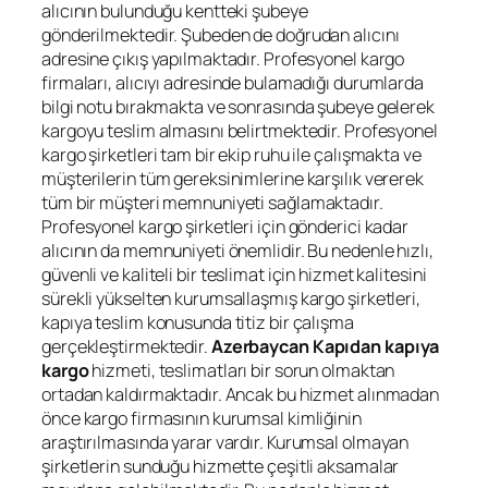
alıcının bulunduğu kentteki şubeye
gönderilmektedir. Şubeden de doğrudan alıcını
adresine çıkış yapılmaktadır. Profesyonel kargo
firmaları, alıcıyı adresinde bulamadığı durumlarda
bilgi notu bırakmakta ve sonrasında şubeye gelerek
kargoyu teslim almasını belirtmektedir. Profesyonel
kargo şirketleri tam bir ekip ruhu ile çalışmakta ve
müşterilerin tüm gereksinimlerine karşılık vererek
tüm bir müşteri memnuniyeti sağlamaktadır.
Profesyonel kargo şirketleri için gönderici kadar
alıcının da memnuniyeti önemlidir. Bu nedenle hızlı,
güvenli ve kaliteli bir teslimat için hizmet kalitesini
sürekli yükselten kurumsallaşmış kargo şirketleri,
kapıya teslim konusunda titiz bir çalışma
gerçekleştirmektedir.
Azerbaycan
Kapıdan kapıya
kargo
hizmeti, teslimatları bir sorun olmaktan
ortadan kaldırmaktadır. Ancak bu hizmet alınmadan
önce kargo firmasının kurumsal kimliğinin
araştırılmasında yarar vardır. Kurumsal olmayan
şirketlerin sunduğu hizmette çeşitli aksamalar