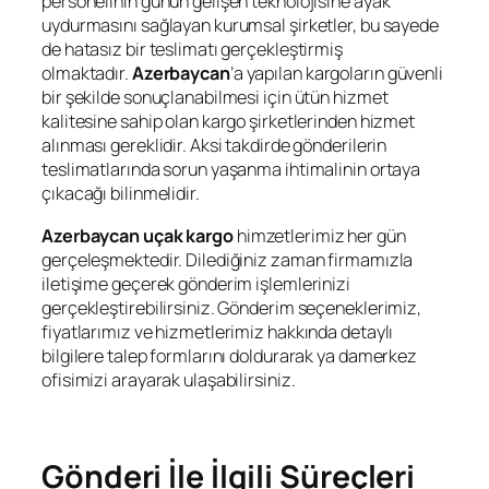
personelinin günün gelişen teknolojisine ayak
uydurmasını sağlayan kurumsal şirketler, bu sayede
de hatasız bir teslimatı gerçekleştirmiş
olmaktadır.
Azerbaycan
’a yapılan kargoların güvenli
bir şekilde sonuçlanabilmesi için ütün hizmet
kalitesine sahip olan kargo şirketlerinden hizmet
alınması gereklidir. Aksi takdirde gönderilerin
teslimatlarında sorun yaşanma ihtimalinin ortaya
çıkacağı bilinmelidir.
Azerbaycan uçak kargo
himzetlerimiz her gün
gerçeleşmektedir. Dilediğiniz zaman firmamızla
iletişime geçerek gönderim işlemlerinizi
gerçekleştirebilirsiniz. Gönderim seçeneklerimiz,
fiyatlarımız ve hizmetlerimiz hakkında detaylı
bilgilere talep formlarını doldurarak ya damerkez
ofisimizi arayarak ulaşabilirsiniz.
Gönderi İle İlgili Süreçleri