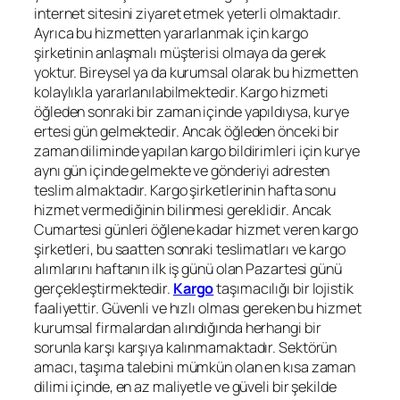
internet sitesini ziyaret etmek yeterli olmaktadır.
Ayrıca bu hizmetten yararlanmak için kargo
şirketinin anlaşmalı müşterisi olmaya da gerek
yoktur. Bireysel ya da kurumsal olarak bu hizmetten
kolaylıkla yararlanılabilmektedir. Kargo hizmeti
öğleden sonraki bir zaman içinde yapıldıysa, kurye
ertesi gün gelmektedir. Ancak öğleden önceki bir
zaman diliminde yapılan kargo bildirimleri için kurye
aynı gün içinde gelmekte ve gönderiyi adresten
teslim almaktadır. Kargo şirketlerinin hafta sonu
hizmet vermediğinin bilinmesi gereklidir. Ancak
Cumartesi günleri öğlene kadar hizmet veren kargo
şirketleri, bu saatten sonraki teslimatları ve kargo
alımlarını haftanın ilk iş günü olan Pazartesi günü
gerçekleştirmektedir.
Kargo
taşımacılığı bir lojistik
faaliyettir. Güvenli ve hızlı olması gereken bu hizmet
kurumsal firmalardan alındığında herhangi bir
sorunla karşı karşıya kalınmamaktadır. Sektörün
amacı, taşıma talebini mümkün olan en kısa zaman
dilimi içinde, en az maliyetle ve güveli bir şekilde