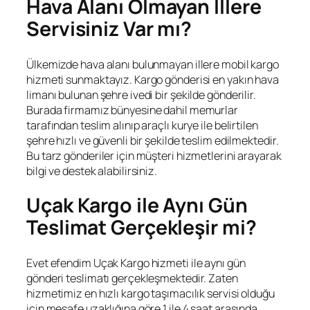
Hava Alanı Olmayan İllere
Servisiniz Var mı?
Ülkemizde hava alanı bulunmayan illere mobil kargo
hizmeti sunmaktayız. Kargo gönderisi en yakın hava
limanı bulunan şehre ivedi bir şekilde gönderilir.
Burada firmamız bünyesine dahil memurlar
tarafından teslim alınıp araçlı kurye ile belirtilen
şehre hızlı ve güvenli bir şekilde teslim edilmektedir.
Bu tarz gönderiler için müşteri hizmetlerini arayarak
bilgi ve destek alabilirsiniz.
Uçak Kargo ile Aynı Gün
Teslimat Gerçekleşir mi?
Evet efendim Uçak Kargo hizmeti ile aynı gün
gönderi teslimatı gerçekleşmektedir. Zaten
hizmetimiz en hızlı kargo taşımacılık servisi olduğu
için mesafe uzaklığına göre 1 ile 4 saat arasında