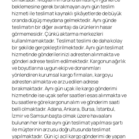
beklemesine gerek bırakmayan aynı gün teslim
hizmeti ile teslimat kaynaklı şikâyetlerde de büyük
oranda düşüş meydana gelmektedir. Aynı günde
teslimatın bir diğer avantajı da ürünlerin hasar
görmemesidir. Çünkü aktarma merkezleri
kullanılmamaktadır. Teslimat teslimi de daha kolay
bir şekilde gerçekleştirilmektedir. Aynı gün teslimat
hizmetinde gönderilerinizi adresten alınmakta ve
gönderi adrese teslim edilmektedir. Kargonun ağırlık
ve boyutlarına uygun ekip ve donanımları
yönlendiren kurumsal kargo firmaları, kargoyu
adresten almakta ve arzu edilen adrese
bırakmaktadır. Aynı gün uçak ile kargo gönderimi
hizmetinde ise uçak sefer saatleri esas alınmakta ve
bu saatlere göre kargonun alım ve gönderim saati
belli olmaktadır. Adana, Ankara, Bursa, İstanbul,
İzmir ve Samsun başta olmak üzere havaalanı
bulunan her kente aynı gün teslimat yapılması şartı
ile müşterinin arzusu doğrultusunda teslimat
yapılmaktadır. Gün içi acil kargo gönderimi de yapan