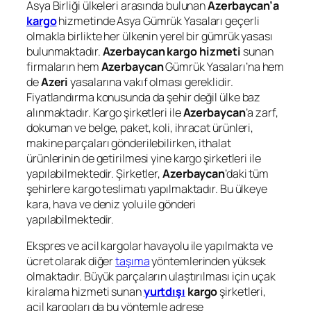
Asya Birliği ülkeleri arasında bulunan
Azerbaycan’a
kargo
hizmetinde Asya Gümrük Yasaları geçerli
olmakla birlikte her ülkenin yerel bir gümrük yasası
bulunmaktadır.
Azerbaycan
kargo hizmeti
sunan
firmaların hem
Azerbaycan
Gümrük Yasaları’na hem
de
Azeri
yasalarına vakıf olması gereklidir.
Fiyatlandırma konusunda da şehir değil ülke baz
alınmaktadır. Kargo şirketleri ile
Azerbaycan
’a zarf,
dokuman ve belge, paket, koli, ihracat ürünleri,
makine parçaları gönderilebilirken, ithalat
ürünlerinin de getirilmesi yine kargo şirketleri ile
yapılabilmektedir. Şirketler,
Azerbaycan
’daki tüm
şehirlere kargo teslimatı yapılmaktadır. Bu ülkeye
kara, hava ve deniz yolu ile gönderi
yapılabilmektedir.
Ekspres ve acil kargolar havayolu ile yapılmakta ve
ücret olarak diğer
taşıma
yöntemlerinden yüksek
olmaktadır. Büyük parçaların ulaştırılması için uçak
kiralama hizmeti sunan
yurtdışı
kargo
şirketleri,
acil kargoları da bu yöntemle adrese