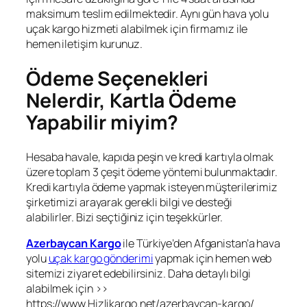
maksimum teslim edilmektedir. Aynı gün hava yolu
uçak kargo hizmeti alabilmek için firmamız ile
hemen iletişim kurunuz.
Ödeme Seçenekleri
Nelerdir, Kartla Ödeme
Yapabilir miyim?
Hesaba havale, kapıda peşin ve kredi kartıyla olmak
üzere toplam 3 çeşit ödeme yöntemi bulunmaktadır.
Kredi kartıyla ödeme yapmak isteyen müşterilerimiz
şirketimizi arayarak gerekli bilgi ve desteği
alabilirler. Bizi seçtiğiniz için teşekkürler.
Azerbaycan Kargo
ile Türkiye’den Afganistan’a hava
yolu
uçak kargo gönderimi
yapmak için hemen web
sitemizi ziyaret edebilirsiniz. Daha detaylı bilgi
alabilmek için >>
https://www.Hizlikargo.net/azerbaycan-kargo/