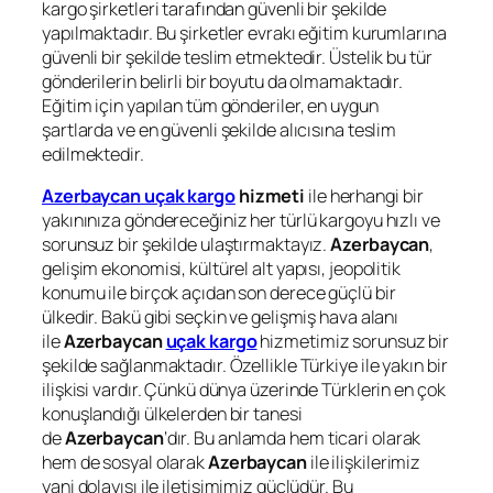
kargo şirketleri tarafından güvenli bir şekilde
yapılmaktadır. Bu şirketler evrakı eğitim kurumlarına
güvenli bir şekilde teslim etmektedir. Üstelik bu tür
gönderilerin belirli bir boyutu da olmamaktadır.
Eğitim için yapılan tüm gönderiler, en uygun
şartlarda ve en güvenli şekilde alıcısına teslim
edilmektedir.
Azerbaycan uçak kargo
hizmeti
ile herhangi bir
yakınınıza göndereceğiniz her türlü kargoyu hızlı ve
sorunsuz bir şekilde ulaştırmaktayız.
Azerbaycan
,
gelişim ekonomisi, kültürel alt yapısı, jeopolitik
konumu ile birçok açıdan son derece güçlü bir
ülkedir. Bakü gibi seçkin ve gelişmiş hava alanı
ile
Azerbaycan
uçak kargo
hizmetimiz sorunsuz bir
şekilde sağlanmaktadır. Özellikle Türkiye ile yakın bir
ilişkisi vardır. Çünkü dünya üzerinde Türklerin en çok
konuşlandığı ülkelerden bir tanesi
de
Azerbaycan
‘dır. Bu anlamda hem ticari olarak
hem de sosyal olarak
Azerbaycan
ile ilişkilerimiz
yani dolayısı ile iletişimimiz güçlüdür. Bu