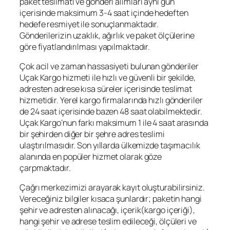
paket teslimatı ve gönderi alımları aynı gün
içerisinde maksimum 3-4 saat içinde hedeften
hedefe resmiyet ile sonuçlanmaktadır.
Gönderilerizin uzaklık, ağırlık ve paket ölçülerine
göre fiyatlandırılması yapılmaktadır.
Çok acil ve zaman hassasiyeti bulunan gönderiler
Uçak Kargo hizmeti ile hızlı ve güvenli bir şekilde,
adresten adrese kısa süreler içerisinde teslimat
hizmetidir. Yerel kargo firmalarında hızlı gönderiler
de 24 saat içerisinde bazen 48 saat olabilmektedir.
Uçak Kargo’nun farkı maksimum 1 ile 4 saat arasında
bir şehirden diğer bir şehre adres teslimi
ulaştırılmasıdır. Son yıllarda ülkemizde taşımacılık
alanında en popüler hizmet olarak göze
çarpmaktadır.
Çağrı merkezimizi arayarak kayıt oluşturabilirsiniz.
Vereceğiniz bilgiler kısaca şunlardır; paketin hangi
şehir ve adresten alınacağı, içerik(kargo içeriği),
hangi şehir ve adrese teslim edileceği, ölçüleri ve