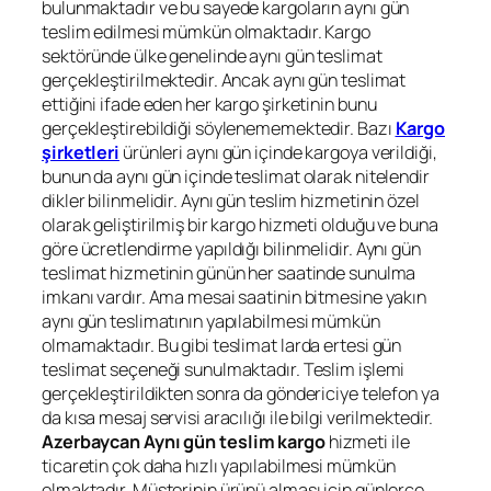
bulunmaktadır ve bu sayede kargoların aynı gün
teslim edilmesi mümkün olmaktadır. Kargo
sektöründe ülke genelinde aynı gün teslimat
gerçekleştirilmektedir. Ancak aynı gün teslimat
ettiğini ifade eden her kargo şirketinin bunu
gerçekleştirebildiği söylenememektedir. Bazı
Kargo
şirketleri
ürünleri aynı gün içinde kargoya verildiği,
bunun da aynı gün içinde teslimat olarak nitelendir
dikler bilinmelidir. Aynı gün teslim hizmetinin özel
olarak geliştirilmiş bir kargo hizmeti olduğu ve buna
göre ücretlendirme yapıldığı bilinmelidir. Aynı gün
teslimat hizmetinin günün her saatinde sunulma
imkanı vardır. Ama mesai saatinin bitmesine yakın
aynı gün teslimatının yapılabilmesi mümkün
olmamaktadır. Bu gibi teslimat larda ertesi gün
teslimat seçeneği sunulmaktadır. Teslim işlemi
gerçekleştirildikten sonra da göndericiye telefon ya
da kısa mesaj servisi aracılığı ile bilgi verilmektedir.
Azerbaycan
Aynı gün teslim kargo
hizmeti ile
ticaretin çok daha hızlı yapılabilmesi mümkün
olmaktadır. Müşterinin ürünü alması için günlerce