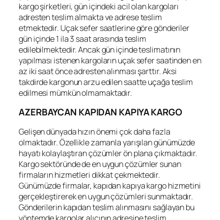
kargo şirketleri, gün içindeki acil olan kargoları
adresten teslim almakta ve adrese teslim
etmektedir. Uçak sefer saatlerine göre gönderiler
gün içinde 1 ila 3 saat arasında teslim
edilebilmektedir. Ancak gün içinde teslimatının
yapılması istenen kargoların uçak sefer saatinden en
az iki saat önce adresten alınması şarttır. Aksi
takdirde kargonun arzu edilen saatte uçağa teslim
edilmesi mümkün olmamaktadır.
AZERBAYCAN KAPIDAN KAPIYA KARGO
Gelişen dünyada hızın önemi çok daha fazla
olmaktadır. Özellikle zamanla yarışılan günümüzde
hayatı kolaylaştıran çözümler ön plana çıkmaktadır.
Kargo sektöründe de en uygun çözümler sunan
firmaların hizmetleri dikkat çekmektedir.
Günümüzde firmalar, kapıdan kapıya kargo hizmetini
gerçekleştirerek en uygun çözümleri sunmaktadır.
Gönderilerin kapıdan teslim alınmasını sağlayan bu
yöntemde kargolar alıcının adresine teslim