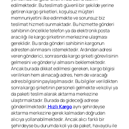
edilmektedir. Bu teslimatı güvenli bir şekilde yerine
getiren kargo şirketleri, koşulsuz müşteri
memnuniyetini ilke edinmekte ve sorunsuz biz
teslimat hizmeti sunmaktadır. Bu hizmette gönderi
sahibinin öncelikle telefon ya da elektronik posta
aracılığı ile kargo şirketinin merkezine ulaşması
gereklidir. Bu sırda gönderi sahibinin kargonun
adresten alınmasını istemektedir. Ardından adresi
veren gönderici, sonrasında kargo şirketi görevlisinin
gelmesini ve gönderiyi almasını beklemektedir.
Ancak burada dikkat edilmesi gereken, kargo bilgisi
verilirken hem alınacağı adres, hem de varacağı
adres bilgisinin paylaşılmasıdır. Bu bilgiler verildikten
sonra kargo şirketinin personeli gelmekte ve koliyi ya
da paketi teslim alarak aktarma merkezine
ulaştırmaktadır. Burada da gideceği adrese
gönderilmektedir.
Hızlı Kargo
aynı şehirdeyse
aktarma merkezine gerek kalmadan doğrudan
alıcıya yollanabilmektedir. Ancak alıcı farklı bir
şehirdeyse bu durumda koli ya da paket, havayolu ile