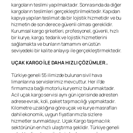
kargoların teslimi yapılmaktadır. Sonrasında da diğer
kargoların teslimleri gerçekleştirilmektedir. Kapıdan
kapıya yapılan teslimat da bir lojistik hizmetidir ve bu
hizmetin de son derece güvenli olması gereklidir.
Kurumsal kargo şirketleri, profesyonel, güvenli, hızlı
bir kurye, kargo, tedarik ve lojistik hizmetlerini
sağlamakta ve bunların tamamını en üstün
seviyedeki bir kalite anlayışı ile gerçekleştirmektedir.
UÇAK KARGO İLE DAHA HIZLI ÇÖZÜMLER..
Türkiye geneli 55 ilimizde bulunan sivil hava
limanlarına servislerimiz mevcuttur. Her il’de
firmamıza bağlı motorlu kuryemiz bulunmaktadır.
Acil uçak kargo servisi aynı gün içerisinde adresten
adrese evrak, koli, paket taşımacılığı yapmaktadır.
Kilometre uzaklığına göre uçak ve kurye masrafları
dahil ekonomik, uygun fiyatlarımızla sizlere
hizmetler sunmaktayız. Uçak Kargo taşımacılık
sektörünün en hızlı ulaştırma şeklidir. Türkiye geneli