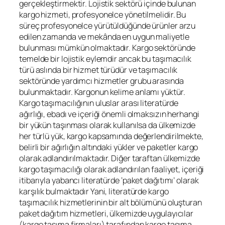
gerçekleştirmektir. Lojistik sektörü içinde bulunan
kargo hizmeti, profesyonelce yönetilmelidir. Bu
süreç profesyonelce yürütüldüğünde ürünler arzu
edilen zamanda ve mekânda en uygun maliyetle
bulunması mümkün olmaktadır. Kargo sektöründe
temelde bir lojistik eylemdir ancak bu taşımacılık
türü aslında bir hizmet türüdür ve taşımacılık
sektöründe yardımcı hizmetler grubu arasında
bulunmaktadır. Kargonun kelime anlamı yüktür.
Kargo taşımacılığının uluslar arası literatürde
ağırlığı, ebadı ve içeriği önemli olmaksızın herhangi
bir yükün taşınması olarak kullanılsa da ülkemizde
her türlü yük, kargo kapsamında değerlendirilmekte,
belirli bir ağırlığın altındaki yükler ve paketler kargo
olarak adlandırılmaktadır. Diğer taraftan ülkemizde
kargo taşımacılığı olarak adlandırılan faaliyet, içeriği
itibarıyla yabancı literatürde ‘paket dağıtımı’ olarak
karşılık bulmaktadır Yani, literatürde kargo
taşımacılık hizmetlerinin bir alt bölümünü oluşturan
paket dağıtım hizmetleri, ülkemizde uygulayıcılar
(kargo taşıma firmaları) tarafından kargo taşıma