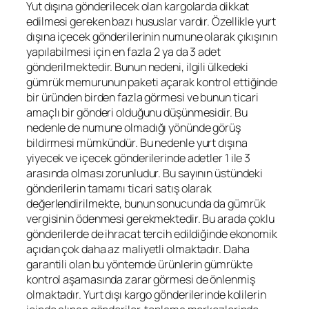
Yut dışına gönderilecek olan kargolarda dikkat
edilmesi gereken bazı hususlar vardır. Özellikle yurt
dışına içecek gönderilerinin numune olarak çıkışının
yapılabilmesi için en fazla 2 ya da 3 adet
gönderilmektedir. Bunun nedeni, ilgili ülkedeki
gümrük memurunun paketi açarak kontrol ettiğinde
bir üründen birden fazla görmesi ve bunun ticari
amaçlı bir gönderi olduğunu düşünmesidir. Bu
nedenle de numune olmadığı yönünde görüş
bildirmesi mümkündür. Bu nedenle yurt dışına
yiyecek ve içecek gönderilerinde adetler 1 ile 3
arasında olması zorunludur. Bu sayının üstündeki
gönderilerin tamamı ticari satış olarak
değerlendirilmekte, bunun sonucunda da gümrük
vergisinin ödenmesi gerekmektedir. Bu arada çoklu
gönderilerde de ihracat tercih edildiğinde ekonomik
açıdan çok daha az maliyetli olmaktadır. Daha
garantili olan bu yöntemde ürünlerin gümrükte
kontrol aşamasında zarar görmesi de önlenmiş
olmaktadır. Yurt dışı kargo gönderilerinde kolilerin