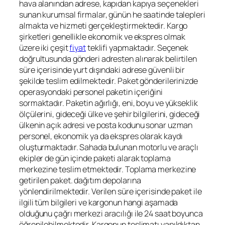
hava alanından adrese, kapıdan kapıya seçenekleri
sunan kurumsal firmalar, günün he saatinde talepleri
almakta ve hizmeti gerçekleştirmektedir. Kargo
şirketleri genellikle ekonomik ve ekspres olmak
üzere iki çeşit
fiyat
teklifi yapmaktadır. Seçenek
doğrultusunda gönderi adresten alınarak belirtilen
süre içerisinde yurt dışındaki adrese güvenli bir
şekilde teslim edilmektedir. Paket gönderilerinizde
operasyondaki personel paketin içeriğini
sormaktadır. Paketin ağırlığı, eni, boyu ve yükseklik
ölçülerini, gideceği ülke ve şehir bilgilerini, gideceği
ülkenin açık adresi ve posta kodunu sonar uzman
personel, ekonomik ya da ekspres olarak kaydı
oluşturmaktadır. Sahada bulunan motorlu ve araçlı
ekipler de gün içinde paketi alarak toplama
merkezine teslim etmektedir. Toplama merkezine
getirilen paket. dağıtım depolarına
yönlendirilmektedir. Verilen süre içerisinde paket ile
ilgili tüm bilgileri ve kargonun hangi aşamada
olduğunu çağrı merkezi aracılığı ile 24 saat boyunca
öğrenilebilmektedir. Kargonun teslimatı yapıldıktan