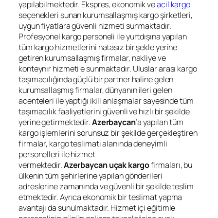
yapılabilmektedir. Ekspres, ekonomik ve
acil kargo
seçenekleri sunan kurumsallaşmış kargo şirketleri,
uygun fiyatlara güvenli hizmeti sunmaktadır.
Profesyonel kargo personeli ile yurtdışına yapılan
tüm kargo hizmetlerini hatasız bir şekle yerine
getiren kurumsallaşmış firmalar, nakliye ve
konteynır hizmeti e sunmaktadır. Uluslar arası kargo
taşımacılığında güçlü bir partner haline gelen
kurumsallaşmış firmalar, dünyanın ileri gelen
acenteleri ile yaptığı ikili anlaşmalar sayesinde tüm
taşımacılık faaliyetlerini güvenli ve hızlı bir şekilde
yerine getirmektedir.
Azerbaycan
’a yapılan tüm
kargo işlemlerini sorunsuz bir şekilde gerçekleştiren
firmalar, kargo teslimatı alanında deneyimli
personelleri ile hizmet
vermektedir.
Azerbaycan
uçak kargo
firmaları, bu
ülkenin tüm şehirlerine yapılan gönderileri
adreslerine zamanında ve güvenli bir şekilde teslim
etmektedir. Ayrıca ekonomik bir teslimat yapma
avantajı da sunulmaktadır. Hizmet içi eğitimle