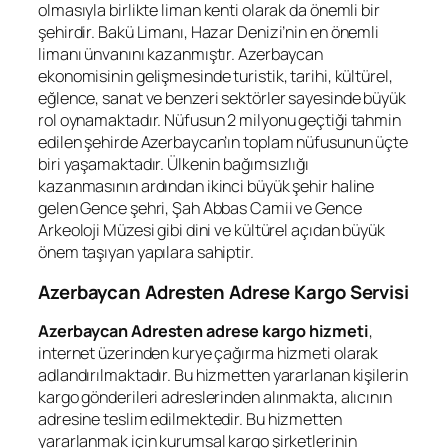
olmasıyla birlikte liman kenti olarak da önemli bir
şehirdir. Bakü Limanı, Hazar Denizi’nin en önemli
limanı ünvanını kazanmıştır. Azerbaycan
ekonomisinin gelişmesinde turistik, tarihi, kültürel,
eğlence, sanat ve benzeri sektörler sayesinde büyük
rol oynamaktadır. Nüfusun 2 milyonu geçtiği tahmin
edilen şehirde Azerbaycan’ın toplam nüfusunun üçte
biri yaşamaktadır. Ülkenin bağımsızlığı
kazanmasının ardından ikinci büyük şehir haline
gelen Gence şehri, Şah Abbas Camii ve Gence
Arkeoloji Müzesi gibi dini ve kültürel açıdan büyük
önem taşıyan yapılara sahiptir.
Azerbaycan Adresten Adrese Kargo Servisi
Azerbaycan Adresten adrese kargo hizmeti
,
internet üzerinden kurye çağırma hizmeti olarak
adlandırılmaktadır. Bu hizmetten yararlanan kişilerin
kargo gönderileri adreslerinden alınmakta, alıcının
adresine teslim edilmektedir. Bu hizmetten
yararlanmak için kurumsal kargo şirketlerinin