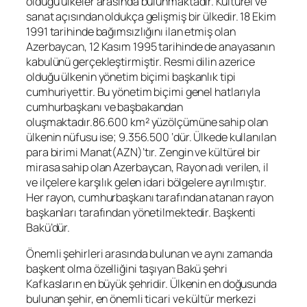
olduğu ülkeler arasında bulunmaktadır. Kültürel ve
sanat açısından oldukça gelişmiş bir ülkedir. 18 Ekim
1991 tarihinde bağımsızlığını ilan etmiş olan
Azerbaycan, 12 Kasım 1995 tarihinde de anayasanın
kabulünü gerçekleştirmiştir. Resmi dilin azerice
olduğu ülkenin yönetim biçimi başkanlık tipi
cumhuriyettir. Bu yönetim biçimi genel hatlarıyla
cumhurbaşkanı ve başbakandan
oluşmaktadır.86.600 km² yüzölçümüne sahip olan
ülkenin nüfusu ise; 9.356.500 ‘dür. Ülkede kullanılan
para birimi Manat(AZN)’tır. Zengin ve kültürel bir
mirasa sahip olan Azerbaycan, Rayon adı verilen, il
ve ilçelere karşılık gelen idari bölgelere ayrılmıştır.
Her rayon, cumhurbaşkanı tarafından atanan rayon
başkanları tarafından yönetilmektedir. Başkenti
Bakü’dür.
Önemli şehirleri arasında bulunan ve aynı zamanda
başkent olma özelliğini taşıyan Bakü şehri
Kafkasların en büyük şehridir. Ülkenin en doğusunda
bulunan şehir, en önemli ticari ve kültür merkezi