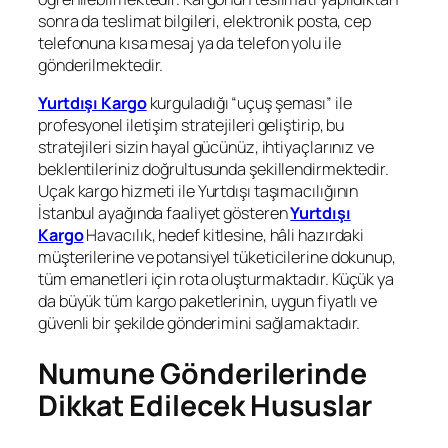
sonra da teslimat bilgileri, elektronik posta, cep
telefonuna kısa mesaj ya da telefon yolu ile
gönderilmektedir.
Yurtdışı Kargo
kurguladığı “uçuş şeması” ile
profesyonel iletişim stratejileri geliştirip, bu
stratejileri sizin hayal gücünüz, ihtiyaçlarınız ve
beklentileriniz doğrultusunda şekillendirmektedir.
Uçak kargo hizmeti ile Yurtdışı taşımacılığının
İstanbul ayağında faaliyet gösteren
Yurtdışı
Kargo
Havacılık, hedef kitlesine, hâli hazırdaki
müşterilerine ve potansiyel tüketicilerine dokunup,
tüm emanetleri için rota oluşturmaktadır. Küçük ya
da büyük tüm kargo paketlerinin, uygun fiyatlı ve
güvenli bir şekilde gönderimini sağlamaktadır.
Numune Gönderilerinde
Dikkat Edilecek Hususlar