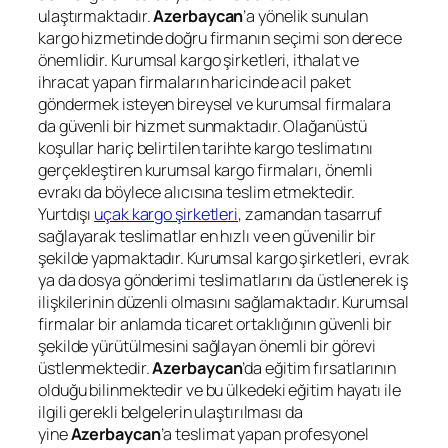
ulaştırmaktadır.
Azerbaycan
’a yönelik sunulan
kargo hizmetinde doğru firmanın seçimi son derece
önemlidir. Kurumsal kargo şirketleri, ithalat ve
ihracat yapan firmaların haricinde acil paket
göndermek isteyen bireysel ve kurumsal firmalara
da güvenli bir hizmet sunmaktadır. Olağanüstü
koşullar hariç belirtilen tarihte kargo teslimatını
gerçekleştiren kurumsal kargo firmaları, önemli
evrakı da böylece alıcısına teslim etmektedir.
Yurtdışı
uçak kargo şirketleri
, zamandan tasarruf
sağlayarak teslimatlar en hızlı ve en güvenilir bir
şekilde yapmaktadır. Kurumsal kargo şirketleri, evrak
ya da dosya gönderimi teslimatlarını da üstlenerek iş
ilişkilerinin düzenli olmasını sağlamaktadır. Kurumsal
firmalar bir anlamda ticaret ortaklığının güvenli bir
şekilde yürütülmesini sağlayan önemli bir görevi
üstlenmektedir.
Azerbaycan
’da eğitim fırsatlarının
olduğu bilinmektedir ve bu ülkedeki eğitim hayatı ile
ilgili gerekli belgelerin ulaştırılması da
yine
Azerbaycan
’a teslimat yapan profesyonel