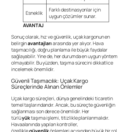
Farklı destinasyonlar için
Esneklik
uygun çözümler sunar.
AVANTAJ
Sonuç olarak, hız ve güvenlik, uçak kargonun en
belirgin
avantajları
arasında yer alıyor. Hava
taşımacılığı, doğru planlama ile büyük faydalar
sağlayabilir. Yine de, her durumda en uygun yöntem
olmayabilir. Bu yüzden, taşıma sürecini dikkatlice
incelemek önemlidir.
Güvenli Taşımacılık: Uçak Kargo
Süreçlerinde Alınan Önlemler
Uçak kargo süreçleri, dünya genelindeki ticaretin
temel taşlarındandır. Ancak, bu süreçte güvenliğin
sağlanması son derece önemlidir. Her
türlü
yük
taşıma işlemi, titizlikle planlanmalıdır.
Havaalanında yapılan kontroller,
özellikle
güvenlik
önlemleri açısından büyük bir rol