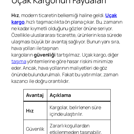
Uçak Kargonun Faydaları
Hız
, modern ticaretin belkemiği haline geldi.
Uçak
kargo
, hızlı taşımacılıkta ön plana çıkar. Bu, zamanın
ne kadar kıymetli olduğunu gözler önüne seriyor.
Özellikle uluslararası ticarette, ürünlerin kısa sürede
ulaşması büyük bir avantaj sağlıyor. Bunun yanı sıra,
hava yolları ile taşınan
kargoların
güvenliği
tartışılmaz. Uçak kargo, diğer
taşıma
yöntemlerine göre hasar riskini minimize
eder. Ancak, hava yollarının maliyetleri de göz
önünde bulundurulmalı. Fakat bu yatırımlar, zaman
kazancı ile doğru orantılıdır.
Avantaj
Açıklama
Kargolar, belirlenen süre
Hız
içinde ulaştırılır.
Zararlı koşullardan
Güvenlik
etkilenmeden taşınabilir.