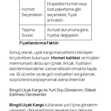
Ekspedite hizmet veya
Hizmet
özel paketleme gibi
Seçenekleri
seçenekler, fiyatı
artırabilir.
Taşıma
Aciliyet durumuna göre,
Süresi
fiyatlar değişebilir.
Fiyatlandırma Faktör
Sonuç olarak, uçak kargo maliyetlerini etkileyen
birçok etken bulunuyor.
Hizmet kalitesi
ve müşteri
memnuniyeti de bu işin içinde. Ancak, fiyatların
belirlenmesinde her zaman dikkatli olmakta fayda
var. Ek ücretler ya da gizli maliyetleri sorgulamak,
sürprizlerle karşılaşmamak adına önemlidir.
Bingöl Uçak Kargo ile Yurt Dışı Gönderim: Dikkat
Edilmesi Gerekenler
Bingöl Uçak Kargo
kullanarak yurt İçine gönderim
yaparken, dikkat edilmesi gereken bazı detaylar