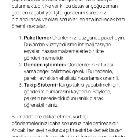
bulunmaktadır. Ne var ki, bu detaylar çoğu zaman
gözden kaçabiliyor. İşte, gönderim sürecinizi
hızlandıracak ve olası sorunları en aza indirecek bazı
önemli noktalar:
Paketleme:
Ürünlerinizi düzgünce paketleyin.
Duvardan yüzeye düşme ihtimali taşıyan
eşyalar, hassas malzemelerle birlikte
gönderilmemelidir.
Gönderi işlemleri:
Gönderilerin Faturası
varsa değer belirtmek gerekli Bu nedenle,
gerekli evrakları eksiksiz hazırlamak önemli.
Takip Sistemi:
Kargo takibi yapabilmek için,
gönderim numarasını kaydedin. Böylece,
paketin nerede olduğunu anlık olarak
öğrenebilirsiniz.
Bu maddelere dikkat etmek, yurt İçi
göndermelerinizi daha sorunsuz hale getirecektir.
Ancak, her şeyin yolunda gitmesini beklemek bazen
yanıltıcı olabilir. Ne yazık ki, yurt İçinde adreslerde de