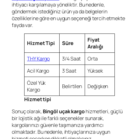
ihtiyacı karşılamaya yöneliktir. Bu nedenle,
göndermek istediğiniz ürün ya da belgelerin
özelliklerine göre en uygun seçeneği tercih etmekte
fayda var.
Fiyat
Hizmet Tipi
Süre
Aralığı
THY Kargo
3/4 Saat
Orta
Acil Kargo
3 Saat
Yüksek
Özel Yük
Belirtilen
Değişken
Kargo
Hizmet tipi
Sonuç olarak,
Bingöl uçak kargo
hizmetleri, güçlü
bir lojistik ağı ile farklı seçenekler sunarak,
kargolarınızı güvenle taşımanıza yardımcı
olmaktadır. Bu nedenle, ihtiyaçlarınıza uygun
hizmeti seçerken dikkatli olmalısınız.