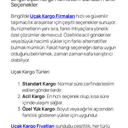
Seçenekler
Bingöl’de
Uçak Kargo Firmaları
hızlı ve güvenilir
taşımacılık arayanlar için çeşitli seçenekler sunuyor.
Bu hizmetlerin yanı sıra, farklı ihtiyaçlara yönelik
özel çözümler de mevcut. Özellikle acil gönderiler
veya büyük hacimli yükler için farklı alternatifler
bulmak mümkün. Fakat hangi seçeneğin daha uygun
olduğunu belirlemek, zaman zaman kafa karıştırıcı
olabiliyor.
Uçak Kargo Türleri
Standart Kargo
: Normal süre zarfında teslim
edilen gönderilerdir.
Acil Kargo
: En hızlı seçenek olup, kısa süre
içinde ulaşım sağlar.
Özel Yük Kargo
: Boyut veya ağırlık açısından
farklılık gösteren yükler için uygundur.
Uçak Kargo Fiyatları
sunduğu çeşitlilik, her türlü