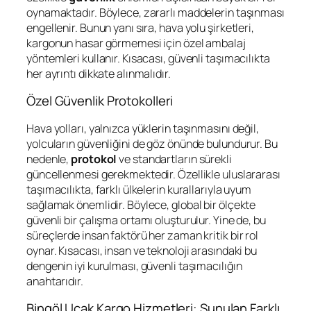
oynamaktadır. Böylece, zararlı maddelerin taşınması
engellenir. Bunun yanı sıra, hava yolu şirketleri,
kargonun hasar görmemesi için özel ambalaj
yöntemleri kullanır. Kısacası, güvenli taşımacılıkta
her ayrıntı dikkate alınmalıdır.
Özel Güvenlik Protokolleri
Hava yolları, yalnızca yüklerin taşınmasını değil,
yolcuların güvenliğini de göz önünde bulundurur. Bu
nedenle,
protokol
ve standartların sürekli
güncellenmesi gerekmektedir. Özellikle uluslararası
taşımacılıkta, farklı ülkelerin kurallarıyla uyum
sağlamak önemlidir. Böylece, global bir ölçekte
güvenli bir çalışma ortamı oluşturulur. Yine de, bu
süreçlerde insan faktörü her zaman kritik bir rol
oynar. Kısacası, insan ve teknoloji arasındaki bu
dengenin iyi kurulması, güvenli taşımacılığın
anahtarıdır.
Bingöl Uçak Kargo Hizmetleri: Sunulan Farklı