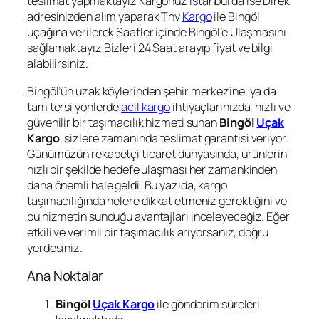
teslimat yapmaktayız Kargonuz İstanbul’da ise Direk
adresinizden alım yaparak Thy
Kargo
ile Bingöl
uçağına verilerek Saatler içinde Bingöl’e Ulaşmasını
sağlamaktayız Bizleri 24 Saat arayıp fiyat ve bilgi
alabilirsiniz.
Bingöl’ün uzak köylerinden şehir merkezine, ya da
tam tersi yönlerde
acil kargo
ihtiyaçlarınızda, hızlı ve
güvenilir bir taşımacılık hizmeti sunan
Bingöl
Uçak
Kargo
, sizlere zamanında teslimat garantisi veriyor.
Günümüzün rekabetçi ticaret dünyasında, ürünlerin
hızlı bir şekilde hedefe ulaşması her zamankinden
daha önemli hale geldi. Bu yazıda, kargo
taşımacılığında nelere dikkat etmeniz gerektiğini ve
bu hizmetin sunduğu avantajları inceleyeceğiz. Eğer
etkili ve verimli bir taşımacılık arıyorsanız, doğru
yerdesiniz.
Ana Noktalar
Bingöl
Uçak Kargo
ile gönderim süreleri