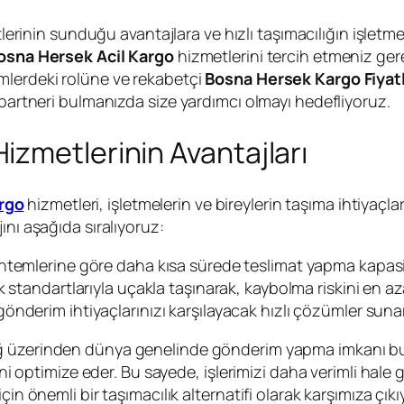
erinin sunduğu avantajlara ve hızlı taşımacılığın işletme
osna Hersek Acil Kargo
hizmetlerini tercih etmeniz ger
mlerdeki rolüne ve rekabetçi
Bosna Hersek Kargo Fiyatl
 partneri bulmanızda size yardımcı olmayı hedefliyoruz.
zmetlerinin Avantajları
rgo
hizmetleri, işletmelerin ve bireylerin taşıma ihtiyaç
ını aşağıda sıralıyoruz:
ntemlerine göre daha kısa sürede teslimat yapma kapasit
 standartlarıyla uçakla taşınarak, kaybolma riskini en aza 
gönderim ihtiyaçlarınızı karşılayacak hızlı çözümler sunar
ağ üzerinden dünya genelinde gönderim yapma imkanı bul
mini optimize eder. Bu sayede, işlerimizi daha verimli hale
in önemli bir taşımacılık alternatifi olarak karşımıza çıkı