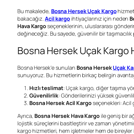
Bu makalede,
Bosna Hersek Uçak Kargo
hizmetl
bakacağız.
Acil kargo
ihtiyaçlarınız için neden
B
Hava Kargo
seçeneklerinin, uluslararası gönderi
değineceğiz. Bu sayede, güvenilir bir taşımacılık
Bosna Hersek Uçak Kargo Hi
Bosna Hersek’e sunulan
Bosna Hersek
Uçak Ka
sunuyoruz. Bu hizmetlerin birkaç belirgin avantaj
Hızlı teslimat
: Uçak kargo, diğer taşıma yö
Güvenilirlik
: Gönderilerinizi yüksek güvenlik
Bosna Hersek Acil Kargo
seçenekleri: Acil 
Ayrıca,
Bosna Hersek Hava Kargo
ile geniş bir 
lojistik süreçlerini basitleştirir ve zaman yöneti
kargo hizmetleri, hem işletmeler hem de bireyler iç