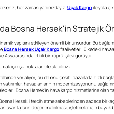
terseniz, her zaman yanınızdayız.
Uçak Kargo
ile yola çı
da Bosna Hersek’in Stratejik Ö
namik yapısını etkileyen önemli bir unsurdur. Bu bağla
le
Bosna Hersek Uçak Kargo
faaliyetleri, ülkedeki hav
 Asya arasında etkili bir köprü işlevi görüyor.
ak için şu noktaları ele alabiliriz:
binde yer alıyor, bu da onu çeşitli pazarlarla hızlı bağlan
en yatırımlar, havaalanlarının modernizasyonunu sağlamış,
alepleri, Bosna Hersek’in hava kargo hizmetlerine olan ta
 Bosna Hersek’i tercih etme sebeplerinden sadece birkaçı
 avantajların değerlendirilmesi, işletmeler için büyük bi