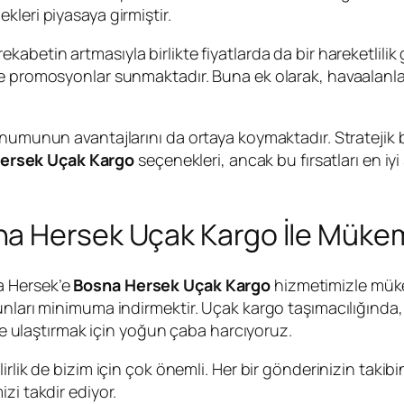
leri piyasaya girmiştir.
ekabetin artmasıyla birlikte fiyatlarda da bir hareketlili
 promosyonlar sunmaktadır. Buna ek olarak, havaalanlarının
onumunun avantajlarını da ortaya koymaktadır. Stratejik b
ersek Uçak Kargo
seçenekleri, ancak bu fırsatları en iy
na Hersek Uçak Kargo İle Mük
a Hersek’e
Bosna Hersek Uçak Kargo
hizmetimizle müke
unları minimuma indirmektir. Uçak kargo taşımacılığında
lde ulaştırmak için yoğun çaba harcıyoruz.
rlik de bizim için çok önemli. Her bir gönderinizin takibin
zi takdir ediyor.