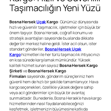
Taşımacılığın Yeni Yüzü
Bosna Hersek
Uçak
Kargo
: Günümüz dünyasında
hızlı ve güvenilir taşımacılık, işletmeler için büyük bir
önem taşıyor. Bosna Hersek, coğrafi konumu ve
stratejik avantajları sayesinde bu alanda dikkate
değer bir merkez haline geldi. İster acil olsun, ister
standart gönderiler,
Bosna Hersek Uçak
Kargo
hizmetleri ile her türlü taşımacılık ihtiyacınızı
en kısa sürede karşılamak mümkündür. Yüksek
kaliteli hizmet sunan sayısız
Bosna Hersek Kargo
Şirketi
ve
Bosna Hersek Kargo
Firmaları
sayesinde, gönderim süreçleriniz hem
güvenli hem de hızlı bir şekilde tamamlanıyor. Hava
kargo seçenekleri, özellikle yüksek değere sahip
veya acil gönderimler için büyük bir avantaj
sunmaktadır. Bu nedenle, Bosna Hersek’e hava kargo
hizmetlerinden nasıl faydalanabileceğinizi
keşfetmek, işletmenizin büyümesine katkıda