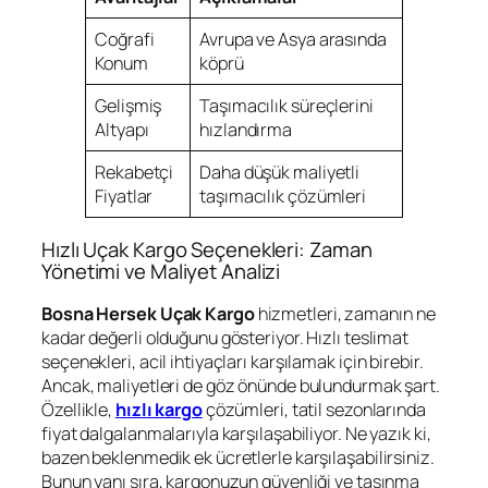
Coğrafi
Avrupa ve Asya arasında
Konum
köprü
Gelişmiş
Taşımacılık süreçlerini
Altyapı
hızlandırma
Rekabetçi
Daha düşük maliyetli
Fiyatlar
taşımacılık çözümleri
Hızlı Uçak Kargo Seçenekleri: Zaman
Yönetimi ve Maliyet Analizi
Bosna Hersek Uçak Kargo
hizmetleri, zamanın ne
kadar değerli olduğunu gösteriyor. Hızlı teslimat
seçenekleri, acil ihtiyaçları karşılamak için birebir.
Ancak, maliyetleri de göz önünde bulundurmak şart.
Özellikle,
hızlı kargo
çözümleri, tatil sezonlarında
fiyat dalgalanmalarıyla karşılaşabiliyor. Ne yazık ki,
bazen beklenmedik ek ücretlerle karşılaşabilirsiniz.
Bunun yanı sıra, kargonuzun güvenliği ve taşınma