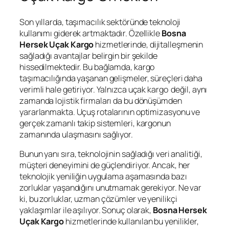
Son yıllarda, taşımacılık sektöründe teknoloji
kullanımı giderek artmaktadır. Özellikle
Bosna
Hersek Uçak Kargo
hizmetlerinde, dijitalleşmenin
sağladığı avantajlar belirgin bir şekilde
hissedilmektedir. Bu bağlamda, kargo
taşımacılığında yaşanan gelişmeler, süreçleri daha
verimli hale getiriyor. Yalnızca uçak kargo değil, aynı
zamanda lojistik firmaları da bu dönüşümden
yararlanmakta. Uçuş rotalarının optimizasyonu ve
gerçek zamanlı takip sistemleri, kargonun
zamanında ulaşmasını sağlıyor.
Bunun yanı sıra, teknolojinin sağladığı veri analitiği,
müşteri deneyimini de güçlendiriyor. Ancak, her
teknolojik yeniliğin uygulama aşamasında bazı
zorluklar yaşandığını unutmamak gerekiyor. Ne var
ki, bu zorluklar, uzman çözümler ve yenilikçi
yaklaşımlar ile aşılıyor. Sonuç olarak,
Bosna Hersek
Uçak Kargo
hizmetlerinde kullanılan bu yenilikler,