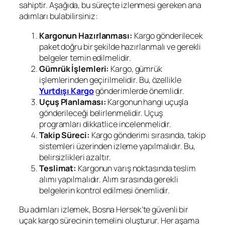
sahiptir. Aşağıda, bu süreçte izlenmesi gereken ana
adımları bulabilirsiniz:
Kargonun Hazırlanması:
Kargo gönderilecek
paket doğru bir şekilde hazırlanmalı ve gerekli
belgeler temin edilmelidir.
Gümrük İşlemleri:
Kargo, gümrük
işlemlerinden geçirilmelidir. Bu, özellikle
Yurtdışı Kargo
gönderimlerde önemlidir.
Uçuş Planlaması:
Kargonun hangi uçuşla
gönderileceği belirlenmelidir. Uçuş
programları dikkatlice incelenmelidir.
Takip Süreci:
Kargo gönderimi sırasında, takip
sistemleri üzerinden izleme yapılmalıdır. Bu,
belirsizlikleri azaltır.
Teslimat:
Kargonun varış noktasında teslim
alımı yapılmalıdır. Alım sırasında gerekli
belgelerin kontrol edilmesi önemlidir.
Bu adımları izlemek, Bosna Hersek’te güvenli bir
uçak kargo sürecinin temelini oluşturur. Her aşama