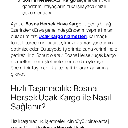
Bosna Hersek Acil Kargo
seçenekleri: Acil
gönderim ihtiyaçlarınızı karşılayacak hızlı
çözümler sunar.
Ayrıca,
Bosna Hersek Hava Kargo
ile geniş bir ağ
üzerinden dünya genelinde gönderim yapma imkanı
bulabilirsiniz.
Uçak kargo hizmetleri
, karmaşık
lojistik süreçlerini basitleştirir ve zaman yönetimini
optimize eder. Bu sayede, işlerimizi daha verimli hale
getirebiliriz. Sonuç olarak, Bosna Hersek uçak kargo
hizmetleri, hem işletmeler hem de bireyler için
önemli bir taşımacılık alternatifi olarak karşımıza
çıkıyor.
Hızlı Taşımacılık: Bosna
Hersek Uçak Kargo ile Nasıl
Sağlanır?
Hızlı taşımacılık, işletmeler için büyük bir avantaj
sunar. Özellikle
Bosna Hersek Uçak