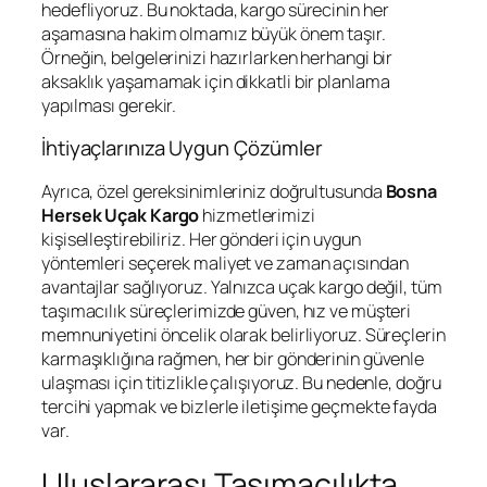
hedefliyoruz. Bu noktada, kargo sürecinin her
aşamasına hakim olmamız büyük önem taşır.
Örneğin, belgelerinizi hazırlarken herhangi bir
aksaklık yaşamamak için dikkatli bir planlama
yapılması gerekir.
İhtiyaçlarınıza Uygun Çözümler
Ayrıca, özel gereksinimleriniz doğrultusunda
Bosna
Hersek Uçak Kargo
hizmetlerimizi
kişiselleştirebiliriz. Her gönderi için uygun
yöntemleri seçerek maliyet ve zaman açısından
avantajlar sağlıyoruz. Yalnızca uçak kargo değil, tüm
taşımacılık süreçlerimizde güven, hız ve müşteri
memnuniyetini öncelik olarak belirliyoruz. Süreçlerin
karmaşıklığına rağmen, her bir gönderinin güvenle
ulaşması için titizlikle çalışıyoruz. Bu nedenle, doğru
tercihi yapmak ve bizlerle iletişime geçmekte fayda
var.
Uluslararası Taşımacılıkta