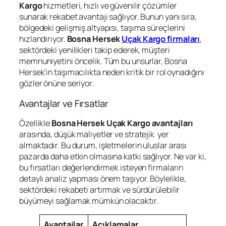
Kargo
hizmetleri, hızlı ve güvenilir çözümler
sunarak rekabet avantajı sağlıyor. Bunun yanı sıra,
bölgedeki gelişmiş altyapısı, taşıma süreçlerini
hızlandırıyor.
Bosna Hersek
Uçak Kargo firmaları
,
sektördeki yenilikleri takip ederek, müşteri
memnuniyetini öncelik. Tüm bu unsurlar, Bosna
Hersek’in taşımacılıkta neden kritik bir rol oynadığını
gözler önüne seriyor.
Avantajlar ve Fırsatlar
Özellikle
Bosna Hersek Uçak Kargo avantajları
arasında, düşük maliyetler ve stratejik yer
almaktadır. Bu durum, işletmelerin uluslar arası
pazarda daha etkin olmasına katkı sağlıyor. Ne var ki,
bu fırsatları değerlendirmek isteyen firmaların
detaylı analiz yapması önem taşıyor. Böylelikle,
sektördeki rekabeti artırmak ve sürdürülebilir
büyümeyi sağlamak mümkün olacaktır.
Avantajlar
Açıklamalar