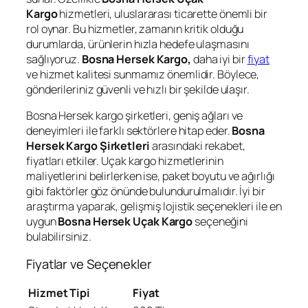
Kargo
hizmetleri, uluslararası ticarette önemli bir
rol oynar. Bu hizmetler, zamanın kritik olduğu
durumlarda, ürünlerin hızla hedefe ulaşmasını
sağlıyoruz.
Bosna Hersek Kargo,
daha iyi bir
fiyat
ve hizmet kalitesi sunmamız önemlidir. Böylece,
gönderileriniz güvenli ve hızlı bir şekilde ulaşır.
Bosna Hersek kargo şirketleri, geniş ağları ve
deneyimleri ile farklı sektörlere hitap eder.
Bosna
Hersek Kargo Şirketleri
arasındaki rekabet,
fiyatları etkiler. Uçak kargo hizmetlerinin
maliyetlerini belirlerken ise, paket boyutu ve ağırlığı
gibi faktörler göz önünde bulundurulmalıdır. İyi bir
araştırma yaparak, gelişmiş lojistik seçenekleri ile en
uygun
Bosna Hersek Uçak Kargo
seçeneğini
bulabilirsiniz.
Fiyatlar ve Seçenekler
Hizmet Tipi
Fiyat