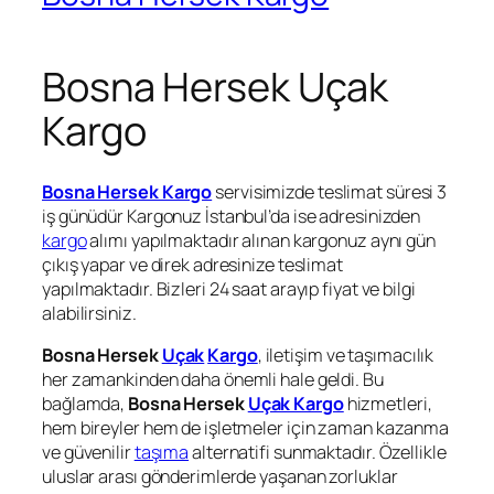
Bosna Hersek Uçak
Kargo
Bosna Hersek Kargo
servisimizde teslimat süresi 3
iş günüdür Kargonuz İstanbul’da ise adresinizden
kargo
alımı yapılmaktadır alınan kargonuz aynı gün
çıkış yapar ve direk adresinize teslimat
yapılmaktadır. Bizleri 24 saat arayıp fiyat ve bilgi
alabilirsiniz.
Bosna Hersek
Uçak
Kargo
, iletişim ve taşımacılık
her zamankinden daha önemli hale geldi. Bu
bağlamda,
Bosna Hersek
Uçak Kargo
hizmetleri,
hem bireyler hem de işletmeler için zaman kazanma
ve güvenilir
taşıma
alternatifi sunmaktadır. Özellikle
uluslar arası gönderimlerde yaşanan zorluklar