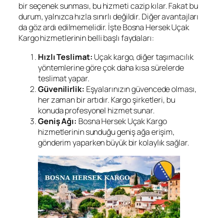
bir seçenek sunması, bu hizmeti cazip kılar. Fakat bu
durum, yalnızca hızla sınırlı değildir. Diğer avantajları
da göz ardı edilmemelidir. İşte Bosna Hersek Uçak
Kargo hizmetlerinin belli başlı faydaları:
Hızlı Teslimat:
Uçak kargo, diğer taşımacılık
yöntemlerine göre çok daha kısa sürelerde
teslimat yapar.
Güvenilirlik:
Eşyalarınızın güvencede olması,
her zaman bir artıdır. Kargo şirketleri, bu
konuda profesyonel hizmet sunar.
Geniş Ağı:
Bosna Hersek Uçak Kargo
hizmetlerinin sunduğu geniş ağa erişim,
gönderim yaparken büyük bir kolaylık sağlar.