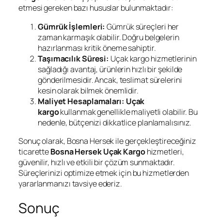
etmesi gereken bazı hususlar bulunmaktadır:
Gümrük İşlemleri:
Gümrük süreçleri her
zaman karmaşık olabilir. Doğru belgelerin
hazırlanması kritik öneme sahiptir.
Taşımacılık Süresi:
Uçak kargo hizmetlerinin
sağladığı avantaj, ürünlerin hızlı bir şekilde
gönderilmesidir. Ancak, teslimat sürelerini
kesin olarak bilmek önemlidir.
Maliyet Hesaplamaları:
Uçak
kargo
kullanmak genellikle maliyetli olabilir. Bu
nedenle, bütçenizi dikkatlice planlamalısınız.
Sonuç olarak, Bosna Hersek ile gerçekleştireceğiniz
ticarette
Bosna Hersek Uçak Kargo
hizmetleri,
güvenilir, hızlı ve etkili bir çözüm sunmaktadır.
Süreçlerinizi optimize etmek için bu hizmetlerden
yararlanmanızı tavsiye ederiz.
Sonuç