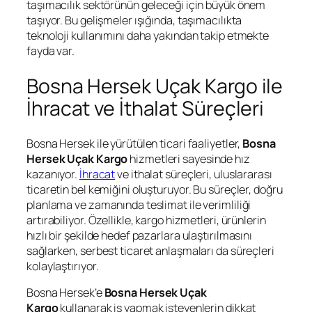
taşımacılık sektörünün geleceği için büyük önem
taşıyor. Bu gelişmeler ışığında, taşımacılıkta
teknoloji kullanımını daha yakından takip etmekte
fayda var.
Bosna Hersek Uçak Kargo ile
İhracat ve İthalat Süreçleri
Bosna Hersek ile yürütülen ticari faaliyetler,
Bosna
Hersek Uçak Kargo
hizmetleri sayesinde hız
kazanıyor.
İhracat
ve ithalat süreçleri, uluslararası
ticaretin bel kemiğini oluşturuyor. Bu süreçler, doğru
planlama ve zamanında teslimat ile verimliliği
artırabiliyor. Özellikle, kargo hizmetleri, ürünlerin
hızlı bir şekilde hedef pazarlara ulaştırılmasını
sağlarken, serbest ticaret anlaşmaları da süreçleri
kolaylaştırıyor.
Bosna Hersek’e
Bosna Hersek Uçak
Kargo
kullanarak iş yapmak isteyenlerin dikkat