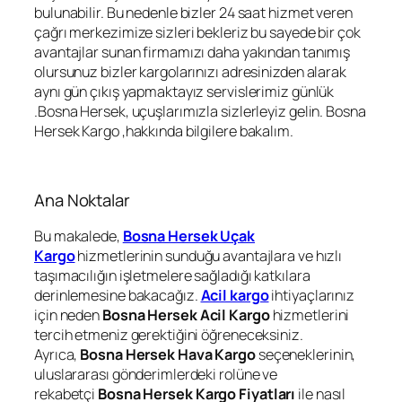
bulunabilir. Bu nedenle bizler 24 saat hizmet veren
çağrı merkezimize sizleri bekleriz bu sayede bir çok
avantajlar sunan firmamızı daha yakından tanımış
olursunuz bizler kargolarınızı adresinizden alarak
aynı gün çıkış yapmaktayız servislerimiz günlük
.Bosna Hersek, uçuşlarımızla sizlerleyiz gelin. Bosna
Hersek Kargo ,hakkında bilgilere bakalım.
Ana Noktalar
Bu makalede,
Bosna Hersek Uçak
Kargo
hizmetlerinin sunduğu avantajlara ve hızlı
taşımacılığın işletmelere sağladığı katkılara
derinlemesine bakacağız.
Acil kargo
ihtiyaçlarınız
için neden
Bosna Hersek Acil Kargo
hizmetlerini
tercih etmeniz gerektiğini öğreneceksiniz.
Ayrıca,
Bosna Hersek Hava Kargo
seçeneklerinin,
uluslararası gönderimlerdeki rolüne ve
rekabetçi
Bosna Hersek Kargo Fiyatları
ile nasıl