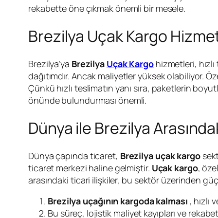
rekabette öne çıkmak önemli bir mesele.
Brezilya Uçak Kargo Hizmetl
Brezilya’ya
Brezilya
Uçak Kargo
hizmetleri, hızlı
dağıtımdır. Ancak maliyetler yüksek olabiliyor. Ö
Çünkü hızlı teslimatın yanı sıra, paketlerin boyu
önünde bulundurması önemli.
Dünya ile Brezilya Arasındak
Dünya çapında ticaret,
Brezilya uçak kargo
sekt
ticaret merkezi haline gelmiştir.
Uçak kargo
, öze
arasındaki ticari ilişkiler, bu sektör üzerinden güç
Brezilya uçağının kargoda kalması
, hızlı 
Bu süreç, lojistik maliyet kayıpları ve rekabe