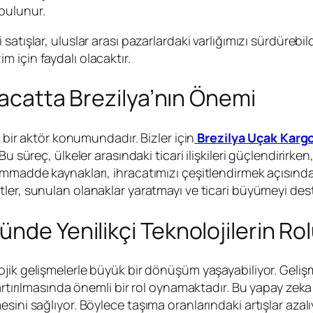
 bulunur.
i satışlar, uluslar arası pazarlardaki varlığımızı sürdüreb
 için faydalı olacaktır.
hracatta Brezilya’nın Önemi
i bir aktör konumundadır. Bizler için
Brezilya Uçak Karg
u süreç, ülkeler arasındaki ticari ilişkileri güçlendirirken
ammadde kaynakları, ihracatımızı çeşitlendirmek açısınd
tler, sunulan olanaklar yaratmayı ve ticari büyümeyi dest
nde Yenilikçi Teknolojilerin Ro
ojik gelişmelerle büyük bir dönüşüm yaşayabiliyor. Geliş
 artırılmasında önemli bir rol oynamaktadır. Bu yapay zeka
ini sağlıyor. Böylece taşıma oranlarındaki artışlar azalı