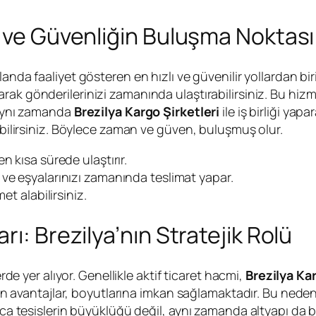
z ve Güvenliğin Buluşma Noktası
landa faaliyet gösteren en hızlı ve güvenilir yollardan biri
arak gönderilerinizi zamanında ulaştırabilirsiniz. Bu hiz
. Aynı zamanda
Brezilya Kargo Şirketleri
ile iş birliği yap
rebilirsiniz. Böylece zaman ve güven, buluşmuş olur.
en kısa sürede ulaştırır.
ve eşyalarınızı zamanında teslimat yapar.
et alabilirsiniz.
ı: Brezilya’nın Stratejik Rolü
erde yer alıyor. Genellikle aktif ticaret hacmi,
Brezilya Kar
için avantajlar, boyutlarına imkan sağlamaktadır. Bu nede
ızca tesislerin büyüklüğü değil, aynı zamanda altyapı da 