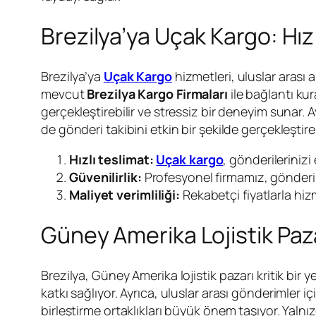
Brezilya’ya Uçak Kargo: Hı
Brezilya’ya
Uçak Kargo
hizmetleri, uluslar arası a
mevcut
Brezilya Kargo Firmaları
ile bağlantı kur
gerçekleştirebilir ve stressiz bir deneyim sunar
de gönderi takibini etkin bir şekilde gerçekleşti
Hızlı teslimat:
Uçak kargo
, gönderilerinizi 
Güvenilirlik:
Profesyonel firmamız, gönderi 
Maliyet verimliliği:
Rekabetçi fiyatlarla hizm
Güney Amerika Lojistik Pazar
Brezilya, Güney Amerika lojistik pazarı kritik bir y
katkı sağlıyor. Ayrıca, uluslar arası gönderimler 
birleştirme ortaklıkları büyük önem taşıyor. Yaln