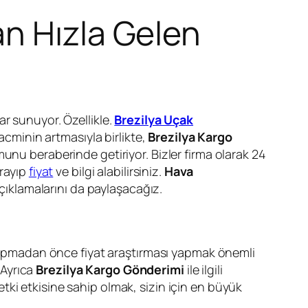
n Hızla Gelen
ar sunuyor. Özellikle.
Brezilya Uçak
hacminin artmasıyla birlikte,
Brezilya Kargo
unu beraberinde getiriyor. Bizler firma olarak 24
arayıp
fiyat
ve bilgi alabilirsiniz.
Hava
ıklamalarını da paylaşacağız.
 yapmadan önce fiyat araştırması yapmak önemli
 Ayrıca
Brezilya Kargo Gönderimi
ile ilgili
ki etkisine sahip olmak, sizin için en büyük