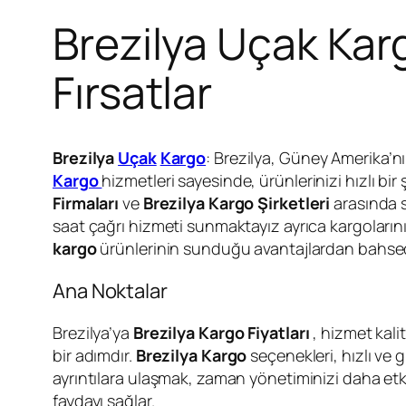
Brezilya Uçak Kar
Fırsatlar
Brezilya
Uçak
Kargo
: Brezilya, Güney Amerika’nı
Kargo
hizmetleri sayesinde, ürünlerinizi hızlı bi
Firmaları
ve
Brezilya Kargo Şirketleri
arasında s
saat çağrı hizmeti sunmaktayız ayrıca kargolarını
kargo
ürünlerinin sunduğu avantajlardan bahsed
Ana Noktalar
Brezilya’ya
Brezilya Kargo Fiyatları
, hizmet kali
bir adımdır.
Brezilya Kargo
seçenekleri, hızlı ve g
ayrıntılara ulaşmak, zaman yönetiminizi daha etk
faydayı sağlar.