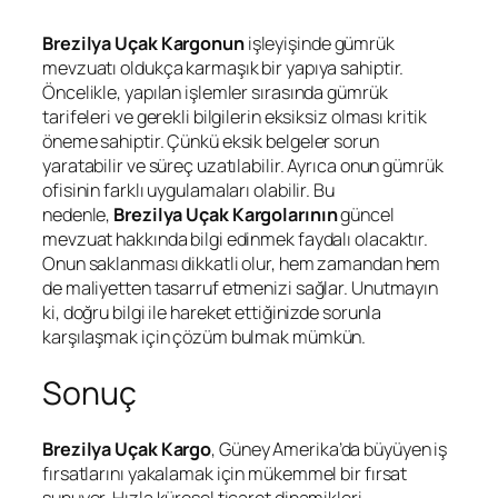
Brezilya Uçak Kargonun
işleyişinde gümrük
mevzuatı oldukça karmaşık bir yapıya sahiptir.
Öncelikle, yapılan işlemler sırasında gümrük
tarifeleri ve gerekli bilgilerin eksiksiz olması kritik
öneme sahiptir. Çünkü eksik belgeler sorun
yaratabilir ve süreç uzatılabilir. Ayrıca onun gümrük
ofisinin farklı uygulamaları olabilir. Bu
nedenle,
Brezilya Uçak Kargolarının
güncel
mevzuat hakkında bilgi edinmek faydalı olacaktır.
Onun saklanması dikkatli olur, hem zamandan hem
de maliyetten tasarruf etmenizi sağlar. Unutmayın
ki, doğru bilgi ile hareket ettiğinizde sorunla
karşılaşmak için çözüm bulmak mümkün.
Sonuç
Brezilya Uçak Kargo
, Güney Amerika’da büyüyen iş
fırsatlarını yakalamak için mükemmel bir fırsat