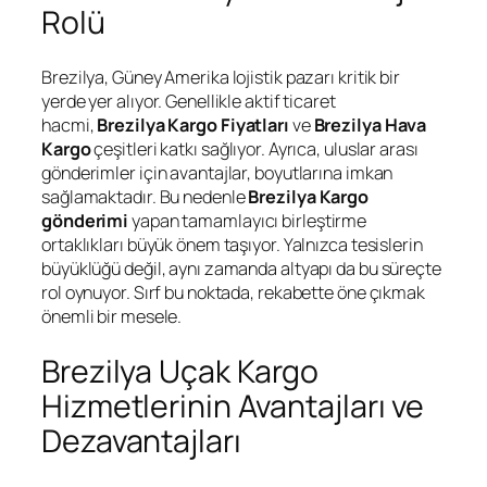
Rolü
Brezilya, Güney Amerika lojistik pazarı kritik bir
yerde yer alıyor. Genellikle aktif ticaret
hacmi,
Brezilya Kargo Fiyatları
ve
Brezilya Hava
Kargo
çeşitleri katkı sağlıyor. Ayrıca, uluslar arası
gönderimler için avantajlar, boyutlarına imkan
sağlamaktadır. Bu nedenle
Brezilya Kargo
gönderimi
yapan tamamlayıcı birleştirme
ortaklıkları büyük önem taşıyor. Yalnızca tesislerin
büyüklüğü değil, aynı zamanda altyapı da bu süreçte
rol oynuyor. Sırf bu noktada, rekabette öne çıkmak
önemli bir mesele.
Brezilya Uçak Kargo
Hizmetlerinin Avantajları ve
Dezavantajları