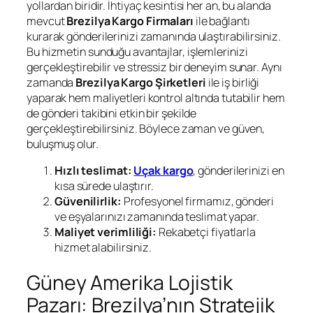
yollardan biridir. İhtiyaç kesintisi her an, bu alanda
mevcut
Brezilya Kargo Firmaları
ile bağlantı
kurarak gönderilerinizi zamanında ulaştırabilirsiniz.
Bu hizmetin sunduğu avantajlar, işlemlerinizi
gerçekleştirebilir ve stressiz bir deneyim sunar. Aynı
zamanda
Brezilya Kargo Şirketleri
ile iş birliği
yaparak hem maliyetleri kontrol altında tutabilir hem
de gönderi takibini etkin bir şekilde
gerçekleştirebilirsiniz. Böylece zaman ve güven,
buluşmuş olur.
Hızlı teslimat:
Uçak kargo
, gönderilerinizi en
kısa sürede ulaştırır.
Güvenilirlik:
Profesyonel firmamız, gönderi
ve eşyalarınızı zamanında teslimat yapar.
Maliyet verimliliği:
Rekabetçi fiyatlarla
hizmet alabilirsiniz.
Güney Amerika Lojistik
Pazarı: Brezilya’nın Stratejik