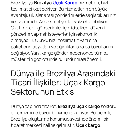
Brezilya’ya
Brezilya
Uçak Kargo
hizmetleri, hızlı
teslimat dikkat çekiyor. Bu hizmetlerin en büyük
avantajı, uluslar arası gönderimlerde sağladıkları hız
ve dağıtımdır. Ancak maliyetler yüksek olabiliyor.
Özellikle acil gönderimler için idealken, düzenli
gönderim yapmak isteyenler için ekonomik
olmayabilir. Çünkü hızlı teslimatın yanı sıra,
paketlerin boyutları ve ağırlıkları sıra da boyutları da
değişiyor. Yani, kargo göndermeden önce tüm bu
müşterinin göz önünde bulundurması önemli.
Dünya ile Brezilya Arasındaki
Ticari İlişkiler: Uçak Kargo
Sektörünün Etkisi
Dünya çapında ticaret,
Brezilya uçak kargo
sektörü
dinamizmi ile büyük bir ivme kazanıyor. Bu biçimli,
Brezilya oluşturma konumu sayesinde önemli bir
ticaret merkezi haline gelmiştir.
Uçak kargo
,