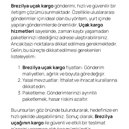
Brezilya uçak kargo
gönderimi, hızlı ve güvenilir bir
iletişim çözümü sunmaktadır. Özellikle uluslararası
gönderimler için ideal olan bu yöntem, yurt içinde
yapılan gönderimlerde önemlidir.
Uçak kargo
hizmetleri
sayesinde, zaman kaybı yaşamadan
paketlerinizi istediğiniz adrese ulaştırabilirsiniz.
Ancak bazı noktalara dikkat edilmesi gerekmektedir.
Gelin, bu süreçte dikkat edilmesi gerekenleri
listeleyelim:
Brezilya uçak kargo
fiyatları: Gönderim
maliyetleri, ağırlık ve boyuta göre değişir.
Yasal mevzuatlar: İthalat ve ihracat kurallarına
dikkat edin.
Paketleme: Gönderimlerinizi ayrıntılı
paketlemek, hasar riskini azaltır.
Bu unsurları göz önünde bulundurarak, hedefinize en
hızlı şekilde ulaşabilirsiniz. Sonuç olarak,
Brezilya
uçağının kargo
ile güvenli ve etkili bir teslimat