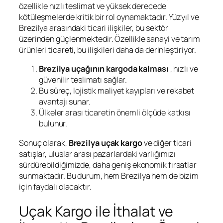
özellikle hızlı teslimat ve yüksek derecede
kötüleşmelerde kritik bir rol oynamaktadır. Yüzyıl ve
Brezilya arasındaki ticari ilişkiler, bu sektör
üzerinden güçlenmektedir. Özellikle sanayi ve tarım
ürünleri ticareti, bu ilişkileri daha da derinleştiriyor.
Brezilya uçağının kargoda kalması
, hızlı ve
güvenilir teslimatı sağlar.
Bu süreç, lojistik maliyet kayıpları ve rekabet
avantajı sunar.
Ülkeler arası ticaretin önemli ölçüde katkısı
bulunur.
Sonuç olarak,
Brezilya uçak kargo
ve diğer ticari
satışlar, uluslar arası pazarlardaki varlığımızı
sürdürebildiğimizde, daha geniş ekonomik fırsatlar
sunmaktadır. Bu durum, hem Brezilya hem de bizim
için faydalı olacaktır.
Uçak Kargo ile İthalat ve