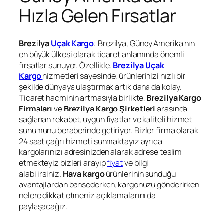
Hızla Gelen Fırsatlar
Brezilya
Uçak
Kargo
: Brezilya, Güney Amerika’nın
en büyük ülkesi olarak ticaret anlamında önemli
fırsatlar sunuyor. Özellikle.
Brezilya Uçak
Kargo
hizmetleri sayesinde, ürünlerinizi hızlı bir
şekilde dünyaya ulaştırmak artık daha da kolay.
Ticaret hacminin artmasıyla birlikte,
Brezilya Kargo
Firmaları
ve
Brezilya Kargo Şirketleri
arasında
sağlanan rekabet, uygun fiyatlar ve kaliteli hizmet
sunumunu beraberinde getiriyor. Bizler firma olarak
24 saat çağrı hizmeti sunmaktayız ayrıca
kargolarınızı adresinizden alarak adrese teslim
etmekteyiz bizleri arayıp
fiyat
ve bilgi
alabilirsiniz.
Hava kargo
ürünlerinin sunduğu
avantajlardan bahsederken, kargonuzu gönderirken
nelere dikkat etmeniz açıklamalarını da
paylaşacağız.