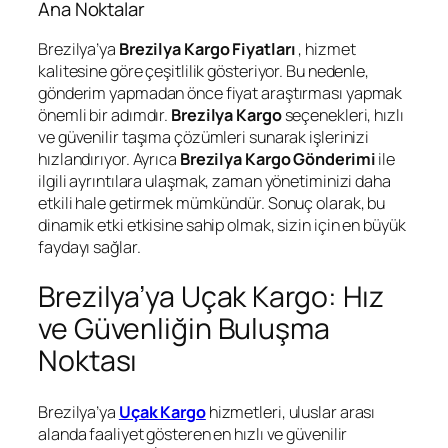
Ana Noktalar
Brezilya’ya
Brezilya Kargo Fiyatları
, hizmet
kalitesine göre çeşitlilik gösteriyor. Bu nedenle,
gönderim yapmadan önce fiyat araştırması yapmak
önemli bir adımdır.
Brezilya Kargo
seçenekleri, hızlı
ve güvenilir taşıma çözümleri sunarak işlerinizi
hızlandırıyor. Ayrıca
Brezilya Kargo Gönderimi
ile
ilgili ayrıntılara ulaşmak, zaman yönetiminizi daha
etkili hale getirmek mümkündür. Sonuç olarak, bu
dinamik etki etkisine sahip olmak, sizin için en büyük
faydayı sağlar.
Brezilya’ya Uçak Kargo: Hız
ve Güvenliğin Buluşma
Noktası
Brezilya’ya
Uçak Kargo
hizmetleri, uluslar arası
alanda faaliyet gösteren en hızlı ve güvenilir