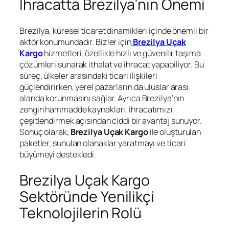
İhracatta Brezilya’nın Önemi
Brezilya, küresel ticaret dinamikleri içinde önemli bir
aktör konumundadır. Bizler için
Brezilya Uçak
Kargo
hizmetleri, özellikle hızlı ve güvenilir taşıma
çözümleri sunarak ithalat ve ihracat yapabiliyor. Bu
süreç, ülkeler arasındaki ticari ilişkileri
güçlendirirken, yerel pazarların da uluslar arası
alanda korunmasını sağlar. Ayrıca Brezilya’nın
zengin hammadde kaynakları, ihracatımızı
çeşitlendirmek açısından ciddi bir avantaj sunuyor.
Sonuç olarak,
Brezilya Uçak Kargo
ile oluşturulan
paketler, sunulan olanaklar yaratmayı ve ticari
büyümeyi destekledi.
Brezilya Uçak Kargo
Sektöründe Yenilikçi
Teknolojilerin Rolü