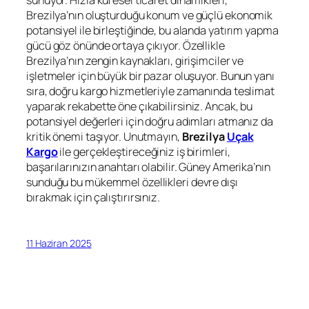
sunuyor. Hızla küresel ticaret dinamikleri,
Brezilya’nın oluşturduğu konum ve güçlü ekonomik
potansiyel ile birleştiğinde, bu alanda yatırım yapma
gücü göz önünde ortaya çıkıyor. Özellikle
Brezilya’nın zengin kaynakları, girişimciler ve
işletmeler için büyük bir pazar oluşuyor. Bunun yanı
sıra, doğru kargo hizmetleriyle zamanında teslimat
yaparak rekabette öne çıkabilirsiniz. Ancak, bu
potansiyel değerleri için doğru adımları atmanız da
kritik önemi taşıyor. Unutmayın,
Brezilya
Uçak
Kargo
ile gerçekleştireceğiniz iş birimleri,
başarılarınızın anahtarı olabilir. Güney Amerika’nın
sunduğu bu mükemmel özellikleri devre dışı
bırakmak için çalıştırırsınız.
11 Haziran 2025