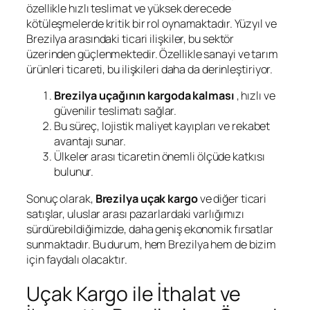
özellikle hızlı teslimat ve yüksek derecede
kötüleşmelerde kritik bir rol oynamaktadır. Yüzyıl ve
Brezilya arasındaki ticari ilişkiler, bu sektör
üzerinden güçlenmektedir. Özellikle sanayi ve tarım
ürünleri ticareti, bu ilişkileri daha da derinleştiriyor.
Brezilya uçağının kargoda kalması
, hızlı ve
güvenilir teslimatı sağlar.
Bu süreç, lojistik maliyet kayıpları ve rekabet
avantajı sunar.
Ülkeler arası ticaretin önemli ölçüde katkısı
bulunur.
Sonuç olarak,
Brezilya uçak kargo
ve diğer ticari
satışlar, uluslar arası pazarlardaki varlığımızı
sürdürebildiğimizde, daha geniş ekonomik fırsatlar
sunmaktadır. Bu durum, hem Brezilya hem de bizim
için faydalı olacaktır.
Uçak Kargo ile İthalat ve