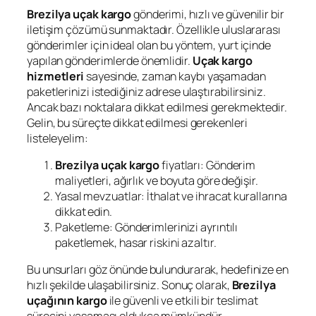
Brezilya uçak kargo
gönderimi, hızlı ve güvenilir bir
iletişim çözümü sunmaktadır. Özellikle uluslararası
gönderimler için ideal olan bu yöntem, yurt içinde
yapılan gönderimlerde önemlidir.
Uçak kargo
hizmetleri
sayesinde, zaman kaybı yaşamadan
paketlerinizi istediğiniz adrese ulaştırabilirsiniz.
Ancak bazı noktalara dikkat edilmesi gerekmektedir.
Gelin, bu süreçte dikkat edilmesi gerekenleri
listeleyelim:
Brezilya uçak kargo
fiyatları: Gönderim
maliyetleri, ağırlık ve boyuta göre değişir.
Yasal mevzuatlar: İthalat ve ihracat kurallarına
dikkat edin.
Paketleme: Gönderimlerinizi ayrıntılı
paketlemek, hasar riskini azaltır.
Bu unsurları göz önünde bulundurarak, hedefinize en
hızlı şekilde ulaşabilirsiniz. Sonuç olarak,
Brezilya
uçağının kargo
ile güvenli ve etkili bir teslimat