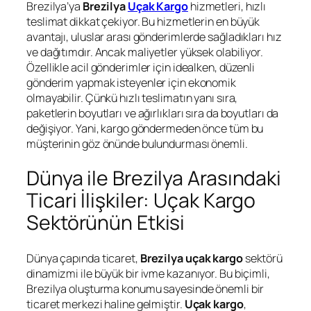
Brezilya’ya
Brezilya
Uçak Kargo
hizmetleri, hızlı
teslimat dikkat çekiyor. Bu hizmetlerin en büyük
avantajı, uluslar arası gönderimlerde sağladıkları hız
ve dağıtımdır. Ancak maliyetler yüksek olabiliyor.
Özellikle acil gönderimler için idealken, düzenli
gönderim yapmak isteyenler için ekonomik
olmayabilir. Çünkü hızlı teslimatın yanı sıra,
paketlerin boyutları ve ağırlıkları sıra da boyutları da
değişiyor. Yani, kargo göndermeden önce tüm bu
müşterinin göz önünde bulundurması önemli.
Dünya ile Brezilya Arasındaki
Ticari İlişkiler: Uçak Kargo
Sektörünün Etkisi
Dünya çapında ticaret,
Brezilya uçak kargo
sektörü
dinamizmi ile büyük bir ivme kazanıyor. Bu biçimli,
Brezilya oluşturma konumu sayesinde önemli bir
ticaret merkezi haline gelmiştir.
Uçak kargo
,