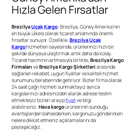
Hızla Gelen Fırsatlar
Brezilya
Uçak
Kargo
: Brezilya, Güney Amerika’nın
en büyük ülkesi olarak ticaret anlamında önemli
fırsatlar sunuyor. Özellikle.
Brezilya Uçak
Kargo
hizmetleri sayesinde, ürünlerinizi hızlı bir
şekilde dünyaya ulaştırmak artık daha da kolay.
Ticaret hacminin artmasıyla birlikte,
Brezilya Kargo
Firmaları
ve
Brezilya Kargo Şirketleri
arasında
sağlanan rekabet, uygun fiyatlar ve kaliteli hizmet
sunumunu beraberinde getiriyor. Bizler firma olarak
24 saat çağrı hizmeti sunmaktayız ayrıca
kargolarınızı adresinizden alarak adrese teslim
etmekteyiz bizleri arayıp
fiyat
ve bilgi
alabilirsiniz.
Hava kargo
ürünlerinin sunduğu
avantajlardan bahsederken, kargonuzu gönderirken
nelere dikkat etmeniz açıklamalarını da
paylaşacağız.