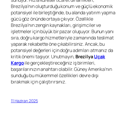
sunuyor. Hızla küresel ticaret dinamikleri,
Brezilya’nın oluşturduğu konum ve güçlü ekonomik
potansiyel ile birleştiğinde, bu alanda yatırım yapma
gücü göz önünde ortaya çıkıyor. Özellikle
Brezilya’nın zengin kaynakları, girişimciler ve
işletmeler için büyük bir pazar oluşuyor. Bunun yanı
sıra, doğru kargo hizmetleriyle zamanında teslimat
yaparak rekabette öne çıkabilirsiniz. Ancak, bu
potansiyel değerleri için doğru adımları atmanız da
kritik önemi taşıyor. Unutmayın,
Brezilya
Uçak
Kargo
ile gerçekleştireceğiniz iş birimleri,
başarılarınızın anahtarı olabilir. Güney Amerika’nın
sunduğu bu mükemmel özellikleri devre dışı
bırakmak için çalıştırırsınız.
11 Haziran 2025