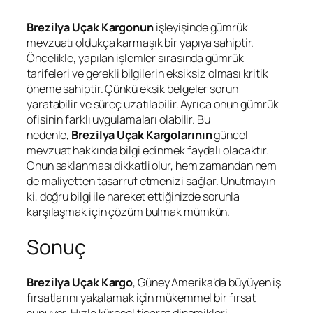
Brezilya Uçak Kargonun
işleyişinde gümrük
mevzuatı oldukça karmaşık bir yapıya sahiptir.
Öncelikle, yapılan işlemler sırasında gümrük
tarifeleri ve gerekli bilgilerin eksiksiz olması kritik
öneme sahiptir. Çünkü eksik belgeler sorun
yaratabilir ve süreç uzatılabilir. Ayrıca onun gümrük
ofisinin farklı uygulamaları olabilir. Bu
nedenle,
Brezilya Uçak Kargolarının
güncel
mevzuat hakkında bilgi edinmek faydalı olacaktır.
Onun saklanması dikkatli olur, hem zamandan hem
de maliyetten tasarruf etmenizi sağlar. Unutmayın
ki, doğru bilgi ile hareket ettiğinizde sorunla
karşılaşmak için çözüm bulmak mümkün.
Sonuç
Brezilya Uçak Kargo
, Güney Amerika’da büyüyen iş
fırsatlarını yakalamak için mükemmel bir fırsat