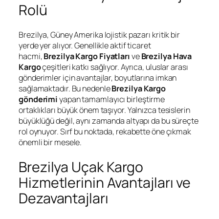
Rolü
Brezilya, Güney Amerika lojistik pazarı kritik bir
yerde yer alıyor. Genellikle aktif ticaret
hacmi,
Brezilya Kargo Fiyatları
ve
Brezilya Hava
Kargo
çeşitleri katkı sağlıyor. Ayrıca, uluslar arası
gönderimler için avantajlar, boyutlarına imkan
sağlamaktadır. Bu nedenle
Brezilya Kargo
gönderimi
yapan tamamlayıcı birleştirme
ortaklıkları büyük önem taşıyor. Yalnızca tesislerin
büyüklüğü değil, aynı zamanda altyapı da bu süreçte
rol oynuyor. Sırf bu noktada, rekabette öne çıkmak
önemli bir mesele.
Brezilya Uçak Kargo
Hizmetlerinin Avantajları ve
Dezavantajları