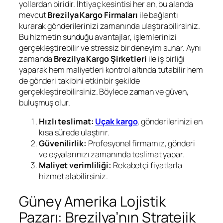
yollardan biridir. İhtiyaç kesintisi her an, bu alanda
mevcut
Brezilya Kargo Firmaları
ile bağlantı
kurarak gönderilerinizi zamanında ulaştırabilirsiniz.
Bu hizmetin sunduğu avantajlar, işlemlerinizi
gerçekleştirebilir ve stressiz bir deneyim sunar. Aynı
zamanda
Brezilya Kargo Şirketleri
ile iş birliği
yaparak hem maliyetleri kontrol altında tutabilir hem
de gönderi takibini etkin bir şekilde
gerçekleştirebilirsiniz. Böylece zaman ve güven,
buluşmuş olur.
Hızlı teslimat:
Uçak kargo
, gönderilerinizi en
kısa sürede ulaştırır.
Güvenilirlik:
Profesyonel firmamız, gönderi
ve eşyalarınızı zamanında teslimat yapar.
Maliyet verimliliği:
Rekabetçi fiyatlarla
hizmet alabilirsiniz.
Güney Amerika Lojistik
Pazarı: Brezilya’nın Stratejik