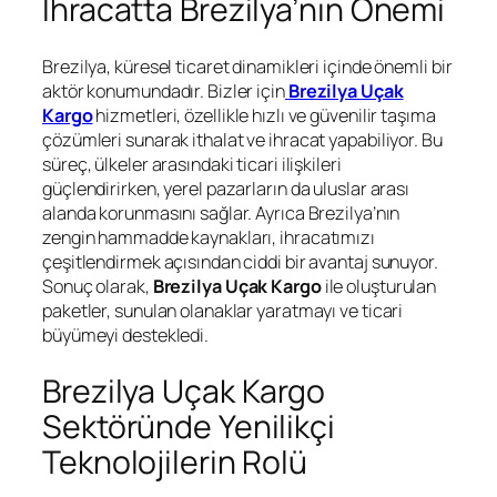
İhracatta Brezilya’nın Önemi
Brezilya, küresel ticaret dinamikleri içinde önemli bir
aktör konumundadır. Bizler için
Brezilya Uçak
Kargo
hizmetleri, özellikle hızlı ve güvenilir taşıma
çözümleri sunarak ithalat ve ihracat yapabiliyor. Bu
süreç, ülkeler arasındaki ticari ilişkileri
güçlendirirken, yerel pazarların da uluslar arası
alanda korunmasını sağlar. Ayrıca Brezilya’nın
zengin hammadde kaynakları, ihracatımızı
çeşitlendirmek açısından ciddi bir avantaj sunuyor.
Sonuç olarak,
Brezilya Uçak Kargo
ile oluşturulan
paketler, sunulan olanaklar yaratmayı ve ticari
büyümeyi destekledi.
Brezilya Uçak Kargo
Sektöründe Yenilikçi
Teknolojilerin Rolü