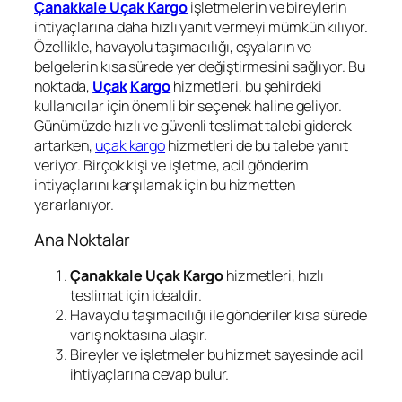
Çanakkale Uçak Kargo
işletmelerin ve bireylerin
ihtiyaçlarına daha hızlı yanıt vermeyi mümkün kılıyor.
Özellikle, havayolu taşımacılığı, eşyaların ve
belgelerin kısa sürede yer değiştirmesini sağlıyor. Bu
noktada,
Uçak
Kargo
hizmetleri, bu şehirdeki
kullanıcılar için önemli bir seçenek haline geliyor.
Günümüzde hızlı ve güvenli teslimat talebi giderek
artarken,
uçak kargo
hizmetleri de bu talebe yanıt
veriyor. Birçok kişi ve işletme, acil gönderim
ihtiyaçlarını karşılamak için bu hizmetten
yararlanıyor.
Ana Noktalar
Çanakkale Uçak Kargo
hizmetleri, hızlı
teslimat için idealdir.
Havayolu taşımacılığı ile gönderiler kısa sürede
varış noktasına ulaşır.
Bireyler ve işletmeler bu hizmet sayesinde acil
ihtiyaçlarına cevap bulur.