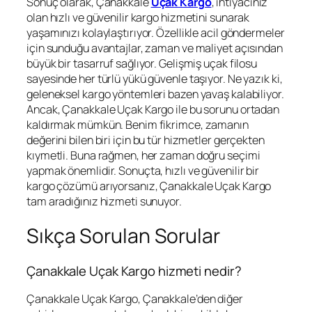
Sonuç olarak, Çanakkale
Uçak Kargo
, ihtiyacınız
olan hızlı ve güvenilir kargo hizmetini sunarak
yaşamınızı kolaylaştırıyor. Özellikle acil göndermeler
için sunduğu avantajlar, zaman ve maliyet açısından
büyük bir tasarruf sağlıyor. Gelişmiş uçak filosu
sayesinde her türlü yükü güvenle taşıyor. Ne yazık ki,
geleneksel kargo yöntemleri bazen yavaş kalabiliyor.
Ancak, Çanakkale Uçak Kargo ile bu sorunu ortadan
kaldırmak mümkün. Benim fikrimce, zamanın
değerini bilen biri için bu tür hizmetler gerçekten
kıymetli. Buna rağmen, her zaman doğru seçimi
yapmak önemlidir. Sonuçta, hızlı ve güvenilir bir
kargo çözümü arıyorsanız, Çanakkale Uçak Kargo
tam aradığınız hizmeti sunuyor.
Sıkça Sorulan Sorular
Çanakkale Uçak Kargo hizmeti nedir?
Çanakkale Uçak Kargo, Çanakkale’den diğer