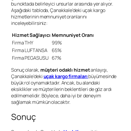
bu noktada belirleyici unsurlar arasında yer alıyor.
Aşağıdaki tabloda, Çanakkale’deki uçak kargo
hizmetlerinin memnuniyet oranlarını
inceleyebilirsiniz:
Hizmet Sağlayıcı
Memnuniyet Oranı
Firma THY
99%
Firma LUFTANSA
65%
Firma PEGASUSU
67%
Sonuç olarak,
müşteri odaklı hizmet
anlayışı,
Çanakkale’deki
uçak kargo firmaları
büyümesinde
büyük rol oynamaktadır. Ancak, bu alandaki
eksiklikler ve müşterilerin beklentileri de göz ardı
edilmemelidir. Böylece, daha iyi bir deneyim
sağlamak mümkün olacaktır.
Sonuç