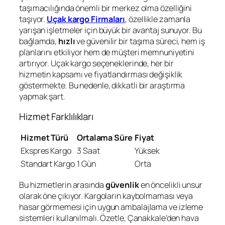
taşımacılığında önemli bir merkez olma özelliğini
taşıyor.
Uçak kargo Firmaları
, özellikle zamanla
yarışan işletmeler için büyük bir avantaj sunuyor. Bu
bağlamda,
hızlı
ve güvenilir bir taşıma süreci, hem iş
planlarını etkiliyor hem de müşteri memnuniyetini
artırıyor. Uçak kargo seçeneklerinde, her bir
hizmetin kapsamı ve fiyatlandırması değişiklik
göstermekte. Bu nedenle, dikkatli bir araştırma
yapmak şart.
Hizmet Farklılıkları
Hizmet Türü
Ortalama Süre
Fiyat
Ekspres Kargo
3 Saat
Yüksek
Standart Kargo
1 Gün
Orta
Bu hizmetlerin arasında
güvenlik
en öncelikli unsur
olarak öne çıkıyor. Kargoların kaybolmaması veya
hasar görmemesi için uygun ambalajlama ve izleme
sistemleri kullanılmalı. Özetle, Çanakkale’den hava