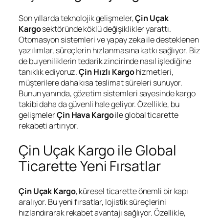
Son yıllarda teknolojik gelişmeler,
Çin Uçak
Kargo
sektöründe köklü değişiklikler yarattı.
Otomasyon sistemleri ve yapay zeka ile desteklenen
yazılımlar, süreçlerin hızlanmasına katkı sağlıyor. Biz
de bu yeniliklerin tedarik zincirinde nasıl işlediğine
tanıklık ediyoruz.
Çin Hızlı Kargo
hizmetleri,
müşterilere daha kısa teslimat süreleri sunuyor.
Bunun yanında, gözetim sistemleri sayesinde kargo
takibi daha da güvenli hale geliyor. Özellikle, bu
gelişmeler
Çin Hava Kargo
ile global ticarette
rekabeti artırıyor.
Çin Uçak Kargo ile Global
Ticarette Yeni Fırsatlar
Çin Uçak Kargo
, küresel ticarette önemli bir kapı
aralıyor. Bu yeni fırsatlar, lojistik süreçlerini
hızlandırarak rekabet avantajı sağlıyor. Özellikle,