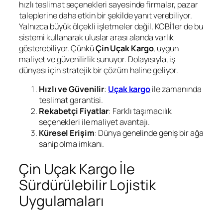
hızlı teslimat seçenekleri sayesinde firmalar, pazar
taleplerine daha etkin bir şekilde yanıt verebiliyor.
Yalnızca büyük ölçekli işletmeler değil, KOBİ’ler de bu
sistemi kullanarak uluslar arası alanda varlık
gösterebiliyor. Çünkü
Çin Uçak Kargo
, uygun
maliyet ve güvenilirlik sunuyor. Dolayısıyla, iş
dünyası için stratejik bir çözüm haline geliyor.
Hızlı ve Güvenilir
:
Uçak kargo
ile zamanında
teslimat garantisi.
Rekabetçi Fiyatlar
: Farklı taşımacılık
seçenekleri ile maliyet avantajı.
Küresel Erişim
: Dünya genelinde geniş bir ağa
sahip olma imkanı.
Çin Uçak Kargo İle
Sürdürülebilir Lojistik
Uygulamaları