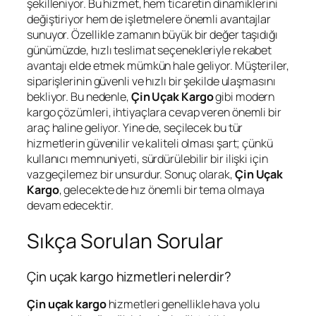
şekilleniyor. Bu hizmet, hem ticaretin dinamiklerini
değiştiriyor hem de işletmelere önemli avantajlar
sunuyor. Özellikle zamanın büyük bir değer taşıdığı
günümüzde, hızlı teslimat seçenekleriyle rekabet
avantajı elde etmek mümkün hale geliyor. Müşteriler,
siparişlerinin güvenli ve hızlı bir şekilde ulaşmasını
bekliyor. Bu nedenle,
Çin Uçak Kargo
gibi modern
kargo çözümleri, ihtiyaçlara cevap veren önemli bir
araç haline geliyor. Yine de, seçilecek bu tür
hizmetlerin güvenilir ve kaliteli olması şart; çünkü
kullanıcı memnuniyeti, sürdürülebilir bir ilişki için
vazgeçilemez bir unsurdur. Sonuç olarak,
Çin Uçak
Kargo
, gelecekte de hız önemli bir tema olmaya
devam edecektir.
Sıkça Sorulan Sorular
Çin uçak kargo hizmetleri nelerdir?
Çin uçak kargo
hizmetleri genellikle hava yolu