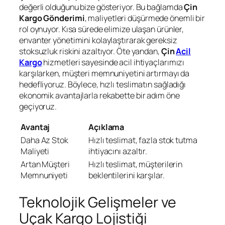
değerli olduğunu bize gösteriyor. Bu bağlamda
Çin
Kargo Gönderimi
, maliyetleri düşürmede önemli bir
rol oynuyor. Kısa sürede elimize ulaşan ürünler,
envanter yönetimini kolaylaştırarak gereksiz
stoksuzluk riskini azaltıyor. Öte yandan,
Çin
Acil
Kargo
hizmetleri sayesinde acil ihtiyaçlarımızı
karşılarken, müşteri memnuniyetini artırmayı da
hedefliyoruz. Böylece, hızlı teslimatın sağladığı
ekonomik avantajlarla rekabette bir adım öne
geçiyoruz.
Avantaj
Açıklama
Daha Az Stok
Hızlı teslimat, fazla stok tutma
Maliyeti
ihtiyacını azaltır.
Artan Müşteri
Hızlı teslimat, müşterilerin
Memnuniyeti
beklentilerini karşılar.
Teknolojik Gelişmeler ve
Uçak Kargo Lojistiği