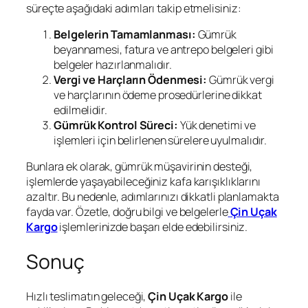
süreçte aşağıdaki adımları takip etmelisiniz:
Belgelerin Tamamlanması:
Gümrük
beyannamesi, fatura ve antrepo belgeleri gibi
belgeler hazırlanmalıdır.
Vergi ve Harçların Ödenmesi:
Gümrük vergi
ve harçlarının ödeme prosedürlerine dikkat
edilmelidir.
Gümrük Kontrol Süreci:
Yük denetimi ve
işlemleri için belirlenen sürelere uyulmalıdır.
Bunlara ek olarak, gümrük müşavirinin desteği,
işlemlerde yaşayabileceğiniz kafa karışıklıklarını
azaltır. Bu nedenle, adımlarınızı dikkatli planlamakta
fayda var. Özetle, doğru bilgi ve belgelerle
Çin Uçak
Kargo
işlemlerinizde başarı elde edebilirsiniz.
Sonuç
Hızlı teslimatın geleceği,
Çin Uçak Kargo
ile