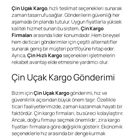
Çin Uçak Kargo
, hızlı teslimat seçenekleri sunarak
zaman tasarrufu sağlar. Gönderilerin güvenliği her
aşamada ön planda tutulur. Uygun fiyatlarla yüksek
kaliteli hizmet sunan bu sistem,
Çin Kargo
Firmaları
arasında lider konumdadır. Hem bireysel
hem de ticari gönderimler için çeşitli alternatifler
sunarak geniş bir müşteri portföyüne hitap eder.
Ayrıca,
Çin Hızlı Kargo
seçenekleri işletmelerin
rekabet avantajı elde etmesine yardımcı olur.
Çin Uçak Kargo Gönderimi
Bizim için
Çin Uçak Kargo
gönderimi, hız ve
güvenilirlik açısından büyük önem taşır. Özellikle
ticari faaliyetlerimizde, zaman kazanmak hayati bir
faktördür. Çin kargo firmaları, bu süreci kolaylaştırır.
Ancak, doğru firmayı seçmek önemlidir; zira kargo
fiyatları firmalara göre değişiklik gösterir. Ekonomik
seçeneklerle hız arasında bir denge kurmak