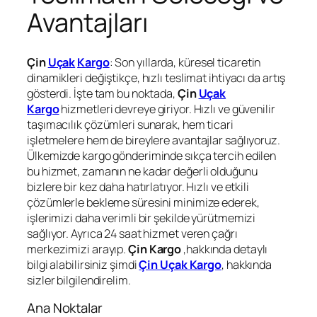
Avantajları
Çin
Uçak
Kargo
: Son yıllarda, küresel ticaretin
dinamikleri değiştikçe, hızlı teslimat ihtiyacı da artış
gösterdi. İşte tam bu noktada,
Çin
Uçak
Kargo
hizmetleri devreye giriyor. Hızlı ve güvenilir
taşımacılık çözümleri sunarak, hem ticari
işletmelere hem de bireylere avantajlar sağlıyoruz.
Ülkemizde kargo gönderiminde sıkça tercih edilen
bu hizmet, zamanın ne kadar değerli olduğunu
bizlere bir kez daha hatırlatıyor. Hızlı ve etkili
çözümlerle bekleme süresini minimize ederek,
işlerimizi daha verimli bir şekilde yürütmemizi
sağlıyor. Ayrıca 24 saat hizmet veren çağrı
merkezimizi arayıp.
Çin Kargo
,hakkında detaylı
bilgi alabilirsiniz şimdi
Çin Uçak Kargo
, hakkında
sizler bilgilendirelim.
Ana Noktalar