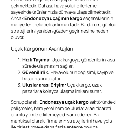
çekmektedir. Dahası, hava yolu ile ilerleme
sayesinde ürünler hızla dünyaya ulaşabilmektedir.
Ancak
Endonezya uçağının kargo
seçeneklerinin
maliyetleri, rekabeti artırmaktadır. Bu durum, günlük
stratejilerini yeniden gözden geçirmesine neden
oluyor.
Uçak Kargonun Avantajları
Hızlı Taşıma:
Uçak kargoya, gönderilerin kısa
sürede ulaşmasını sağlar.
Güvenilirlik:
Havayolunun değişimi, kayıp ve
hasar riskini azaltır.
Uluslar arası Erişim:
Uçak kargo, uzak
pazarlara kolayca ulaşma imkanı sunar.
Sonuç olarak,
Endonezya uçak kargo
sektöründeki
gelişmeler, hem yerel hem de uluslar arası ticareti
olumlu yönde etkilemeye devam edecek. Bu
mantıksal olarak, firmaların stratejilerini hava yolu
ile birleştirmeye daha fazla entegre boyuta