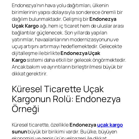
Endonezya’nın hava yolu dağıtımları, ülkenin
birimlerinin yapısı dolayısıyla son derece önemli bir
dağılım bulunmaktadır. Gelişmiş bir
Endonezya
Uçak Kargo
ağı, hem iç ticaret hem de uluslar arası
bağlantılar güçlenecek. Son yıllarda yapılan
yatırımlar, havaalanlarının modernizasyonunu ve
uçuş artışını artırmayı hedeflemektedir. Gelecekte
dijitalleşme ile birlikte
Endonezya Uçak
Kargo
sistemi daha etkili bir gelecek öngörmektedir.
Ancak bakım ve ayrıntıların birleştirilmesi büyük bir
dikkat gerektirir.
Küresel Ticarette Uçak
Kargonun Rolü: Endonezya
Örneği
Küresel ticarette, özellikle
Endonezya
uçak kargo
sunun
büyük bir birikimi vardır. Bu ülke, büyüyen
ekonomisi ve geniş ürün yelpazesi ile dikkat