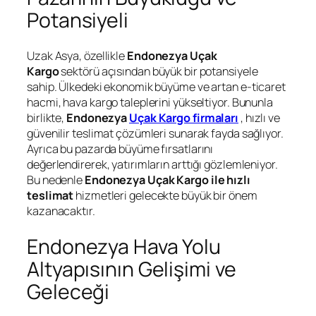
Potansiyeli
Uzak Asya, özellikle
Endonezya Uçak
Kargo
sektörü açısından büyük bir potansiyele
sahip. Ülkedeki ekonomik büyüme ve artan e-ticaret
hacmi, hava kargo taleplerini yükseltiyor. Bununla
birlikte,
Endonezya
Uçak Kargo firmaları
, hızlı ve
güvenilir teslimat çözümleri sunarak fayda sağlıyor.
Ayrıca bu pazarda büyüme fırsatlarını
değerlendirerek, yatırımların arttığı gözlemleniyor.
Bu nedenle
Endonezya Uçak Kargo ile hızlı
teslimat
hizmetleri gelecekte büyük bir önem
kazanacaktır.
Endonezya Hava Yolu
Altyapısının Gelişimi ve
Geleceği