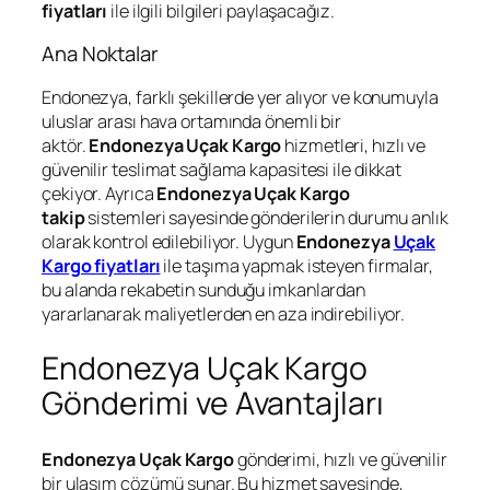
fiyatları
ile ilgili bilgileri paylaşacağız.
Ana Noktalar
Endonezya, farklı şekillerde yer alıyor ve konumuyla
uluslar arası hava ortamında önemli bir
aktör.
Endonezya Uçak Kargo
hizmetleri, hızlı ve
güvenilir teslimat sağlama kapasitesi ile dikkat
çekiyor. Ayrıca
Endonezya Uçak Kargo
takip
sistemleri sayesinde gönderilerin durumu anlık
olarak kontrol edilebiliyor. Uygun
Endonezya
Uçak
Kargo fiyatları
ile taşıma yapmak isteyen firmalar,
bu alanda rekabetin sunduğu imkanlardan
yararlanarak maliyetlerden en aza indirebiliyor.
Endonezya Uçak Kargo
Gönderimi ve Avantajları
Endonezya Uçak Kargo
gönderimi, hızlı ve güvenilir
bir ulaşım çözümü sunar. Bu hizmet sayesinde,