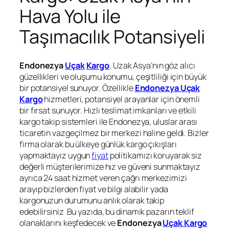
Hava Yolu ile
Taşımacılık Potansiyeli
Endonezya
Uçak
Kargo
. Uzak Asya’nın göz alıcı
güzellikleri ve oluşumu konumu, çeşitliliği için büyük
bir potansiyel sunuyor. Özellikle
Endonezya Uçak
Kargo
hizmetleri, potansiyel arayanlar için önemli
bir fırsat sunuyor. Hızlı teslimat imkanları ve etkili
kargo takip sistemleri ile Endonezya, uluslar arası
ticaretin vazgeçilmez bir merkezi haline geldi. Bizler
firma olarak bu ülkeye günlük kargo çıkışları
yapmaktayız uygun
fiyat
politikamızı koruyarak siz
değerli müşterilerimize hız ve güveni sunmaktayız
ayrıca 24 saat hizmet veren çağrı merkezimizi
arayıp bizlerden fiyat ve bilgi alabilir yada
kargonuzun durumunu anlık olarak takip
edebilirsiniz Bu yazıda, bu dinamik pazarın teklif
olanaklarını keşfedecek ve
Endonezya
Uçak Kargo