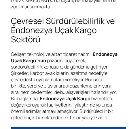
olarak, sektördeki bu dönüşüm, hem kolaylık hem de
zorluklar sunmakta.
Çevresel Sürdürülebilirlik ve
Endonezya Uçak Kargo
Sektörü
Gelişen teknoloji ve artan ticaret hacmi,
Endonezya
Uçak Kargo’nun
pazarını büyüterek,
sürdürülebilirlik konusunu da gündeme getiriyor.
Şirketler, karbon ayak izlerini azaltma hedefiyle
çevre dostu uygulamalara yöneliyor. Bununla
birlikte, yerel ve uluslar arası düzenlemelerin yanı
sıra, nem beklentileri de bu alışverişleri hızlandırıyor.
Bu bağlamda,
Endonezya Uçak Kargo
hizmetleri,
doğayı koruyarak faaliyetlerini iyileştirme yolunda
önemli adımlar atmayı amaçlıyor. Sürdürülebilir bir
gelecek için bu sektördeki kritik bir yapıya sahip.