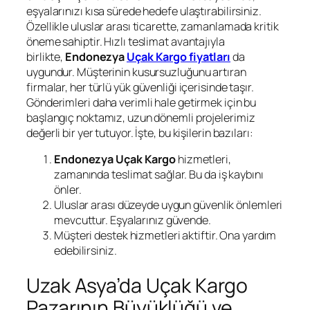
eşyalarınızı kısa sürede hedefe ulaştırabilirsiniz.
Özellikle uluslar arası ticarette, zamanlamada kritik
öneme sahiptir. Hızlı teslimat avantajıyla
birlikte,
Endonezya
Uçak Kargo fiyatları
da
uygundur. Müşterinin kusursuzluğunu artıran
firmalar, her türlü yük güvenliği içerisinde taşır.
Gönderimleri daha verimli hale getirmek için bu
başlangıç ​​noktamız, uzun dönemli projelerimiz
değerli bir yer tutuyor. İşte, bu kişilerin bazıları:
Endonezya Uçak Kargo
hizmetleri,
zamanında teslimat sağlar. Bu da iş kaybını
önler.
Uluslar arası düzeyde uygun güvenlik önlemleri
mevcuttur. Eşyalarınız güvende.
Müşteri destek hizmetleri aktiftir. Ona yardım
edebilirsiniz.
Uzak Asya’da Uçak Kargo
Pazarının Büyüklüğü ve