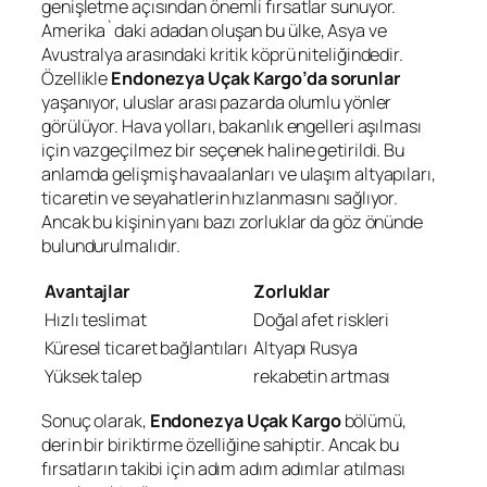
genişletme açısından önemli fırsatlar sunuyor.
Amerika`daki adadan oluşan bu ülke, Asya ve
Avustralya arasındaki kritik köprü niteliğindedir.
Özellikle
Endonezya Uçak Kargo’da sorunlar
yaşanıyor, uluslar arası pazarda olumlu yönler
görülüyor. Hava yolları, bakanlık engelleri aşılması
için vazgeçilmez bir seçenek haline getirildi. Bu
anlamda gelişmiş havaalanları ve ulaşım altyapıları,
ticaretin ve seyahatlerin hızlanmasını sağlıyor.
Ancak bu kişinin yanı bazı zorluklar da göz önünde
bulundurulmalıdır.
Avantajlar
Zorluklar
Hızlı teslimat
Doğal afet riskleri
Küresel ticaret bağlantıları
Altyapı Rusya
Yüksek talep
rekabetin artması
Sonuç olarak,
Endonezya Uçak Kargo
bölümü,
derin bir biriktirme özelliğine sahiptir. Ancak bu
fırsatların takibi için adım adım adımlar atılması