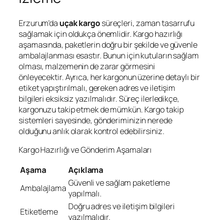
Erzurum’da
uçak kargo
süreçleri, zaman tasarrufu
sağlamak için oldukça önemlidir. Kargo hazırlığı
aşamasında, paketlerin doğru bir şekilde ve güvenle
ambalajlanması esastır. Bunun için kutuların sağlam
olması, malzemenin de zarar görmesini
önleyecektir. Ayrıca, her kargonun üzerine detaylı bir
etiket yapıştırılmalı, gereken adres ve iletişim
bilgileri eksiksiz yazılmalıdır. Süreç ilerledikçe,
kargonuzu takip etmek de mümkün. Kargo takip
sistemleri sayesinde, gönderiminizin nerede
olduğunu anlık olarak kontrol edebilirsiniz.
Kargo Hazırlığı ve Gönderim Aşamaları
Aşama
Açıklama
Güvenli ve sağlam paketleme
Ambalajlama
yapılmalı.
Doğru adres ve iletişim bilgileri
Etiketleme
yazılmalıdır.