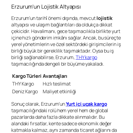
Erzurum’un Lojistik Altyapısı
Erzurum’un tarihî önemi dışında, mevcut
lojistik
altyapısı ve ulaşım bağlantıları da oldukça dikkat
çekicidir. Havalimanı, gece taşımacılıkla birlikte yurt
içine hızlı gönderim imkânı sağlar. Ancak, bu süreçte
yerel yönetimlerin ve özel sektördeki girişimcilerin iş
birliği büyük bir gereklilik taşımaktadır. Oysa bu iş
birliği sağlanabilirse, Erzurum,
THY kargo
taşımacılığında dengeli bir büyüme yakaladı.
Kargo Türleri
Avantajları
THY Kargo
Hızlı teslimat
Deniz Kargo
Maliyet etkinliği
Sonuç olarak, Erzurum’un
Yurt içi uçak kargo
taşımacılığındaki rolü hem yerel hem de global
pazarlarda daha fazla dikkate alınmalıdır. Bu
alandaki fırsatlar, kente sadece ekonomik değer
katmakla kalmaz, aynı zamanda ticaret ağlarını da