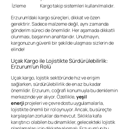
İzleme
Kargo takip sistemleri kullanılmalıdır.
Erzurum’daki kargo süreçleri, dikkat ve özen
gerektirir. Sadece malzeme değil, aynı zamanda
gönderim süreci de önemlidir. Her aşamada dikkatli
olunması, başarının anahtarıdır. Unutmayın,
kargonuzun güvenli bir şekilde ulaşması sizlerin de
elinde!
Uçak Kargo ile Lojistikte Sürdürülebilirlik:
Erzurum’un Rolü
Uçak kargo, lojistik sektöründe hız ve erişim
sağlarken, sürdürülebilirlik de en az bu kadar
önemlidir. Erzurum, coğrafi konumuyla bu denklemin
merkezinde yer alıyor. Özellikle,
yeşil
enerji
projeleri ve çevre dostu uygulamalarla,
lojistikte önemli bir rol oynuyor. Ancak, bu süreçte
karşılaşılan zorluklar da mevcut. Sıklıkla kafa
karıştırıcı olabilen bu dinamikler, gelecekteki lojistik
planlamaları için dikkate alınmalı. Erzurum’un bu