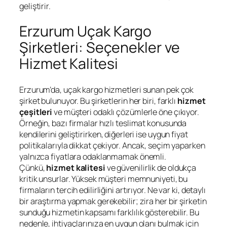
geliştirir.
Erzurum Uçak Kargo
Şirketleri: Seçenekler ve
Hizmet Kalitesi
Erzurum’da, uçak kargo hizmetleri sunan pek çok
şirket bulunuyor. Bu şirketlerin her biri, farklı
hizmet
çeşitleri
ve müşteri odaklı çözümlerle öne çıkıyor.
Örneğin, bazı firmalar hızlı teslimat konusunda
kendilerini geliştirirken, diğerleri ise uygun fiyat
politikalarıyla dikkat çekiyor. Ancak, seçim yaparken
yalnızca fiyatlara odaklanmamak önemli.
Çünkü,
hizmet kalitesi
ve güvenilirlik de oldukça
kritik unsurlar. Yüksek müşteri memnuniyeti, bu
firmaların tercih edilirliğini artırıyor. Ne var ki, detaylı
bir araştırma yapmak gerekebilir; zira her bir şirketin
sunduğu hizmetin kapsamı farklılık gösterebilir. Bu
nedenle, ihtiyaçlarınıza en uygun olanı bulmak için