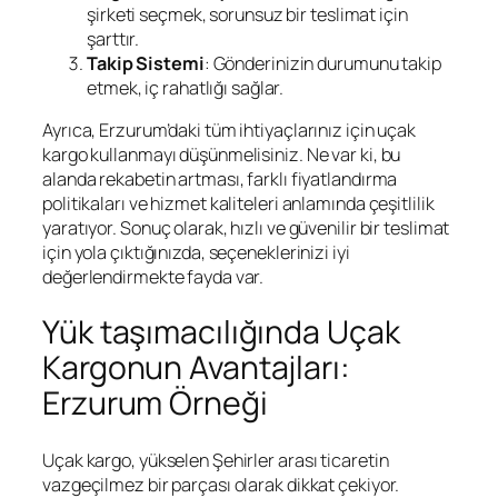
şirketi seçmek, sorunsuz bir teslimat için
şarttır.
Takip Sistemi
: Gönderinizin durumunu takip
etmek, iç rahatlığı sağlar.
Ayrıca, Erzurum’daki tüm ihtiyaçlarınız için uçak
kargo kullanmayı düşünmelisiniz. Ne var ki, bu
alanda rekabetin artması, farklı fiyatlandırma
politikaları ve hizmet kaliteleri anlamında çeşitlilik
yaratıyor. Sonuç olarak, hızlı ve güvenilir bir teslimat
için yola çıktığınızda, seçeneklerinizi iyi
değerlendirmekte fayda var.
Yük taşımacılığında Uçak
Kargonun Avantajları:
Erzurum Örneği
Uçak kargo, yükselen Şehirler arası ticaretin
vazgeçilmez bir parçası olarak dikkat çekiyor.