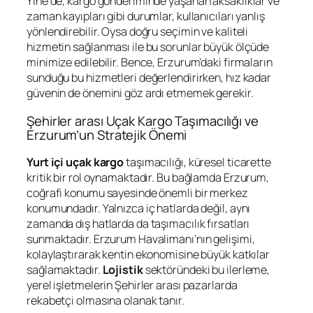
Yine de, kargo gönderiminde yaşanan aksaklıklar ve
zaman kayıpları gibi durumlar, kullanıcıları yanlış
yönlendirebilir. Oysa doğru seçimin ve kaliteli
hizmetin sağlanması ile bu sorunlar büyük ölçüde
minimize edilebilir. Bence, Erzurum’daki firmaların
sunduğu bu hizmetleri değerlendirirken, hız kadar
güvenin de önemini göz ardı etmemek gerekir.
Şehirler arası Uçak Kargo Taşımacılığı ve
Erzurum’un Stratejik Önemi
Yurt içi uçak kargo
taşımacılığı, küresel ticarette
kritik bir rol oynamaktadır. Bu bağlamda Erzurum,
coğrafi konumu sayesinde önemli bir merkez
konumundadır. Yalnızca iç hatlarda değil, aynı
zamanda dış hatlarda da taşımacılık fırsatları
sunmaktadır. Erzurum Havalimanı’nın gelişimi,
kolaylaştırarak kentin ekonomisine büyük katkılar
sağlamaktadır.
Lojistik
sektöründeki bu ilerleme,
yerel işletmelerin Şehirler arası pazarlarda
rekabetçi olmasına olanak tanır.