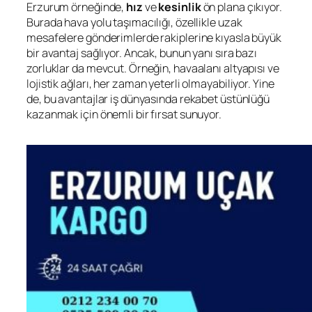
Erzurum örneğinde,
hız
ve
kesinlik
ön plana çıkıyor.
Burada hava yolu taşımacılığı, özellikle uzak
mesafelere gönderimlerde rakiplerine kıyasla büyük
bir avantaj sağlıyor. Ancak, bunun yanı sıra bazı
zorluklar da mevcut. Örneğin, havaalanı altyapısı ve
lojistik ağları, her zaman yeterli olmayabiliyor. Yine
de, bu avantajlar iş dünyasında rekabet üstünlüğü
kazanmak için önemli bir fırsat sunuyor.