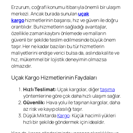
Erzurum, coğrafi konumu itibarıyla önemli bir ulaşım
merkezi. Ancak burada sunulan
uçak
kargo
hizmetlerinin başarısı, hız ve güven ile doğru
orantılıdır. Bu hizmetlerin sağladığı avantajlar,
özellikle zaman kaybını önlemede ve malların
güvenli bir şekilde teslim edilmesinde büyük önem
taşır. Her ne kadar bazıları bu tür hizmetlerin
maliyetlerini endişe verici bulsa da, aslında kalite ve
hız, mükemmel bir lojistik deneyimin olmazsa
olmazıdır.
Uçak Kargo Hizmetlerinin Faydaları
Hızlı Teslimat:
Uçak kargolar, diğer
taşıma
yöntemlerine göre çok daha hızlı ulaşım sağlar.
Güvenlik:
Hava yolu ile taşınan kargolar, daha
az risk ve kayıp olasılığı taşır.
Düşük Miktarda
Kargo
: Küçük hacimli yükleri
hızlı bir şekilde göndermek için idealdir.