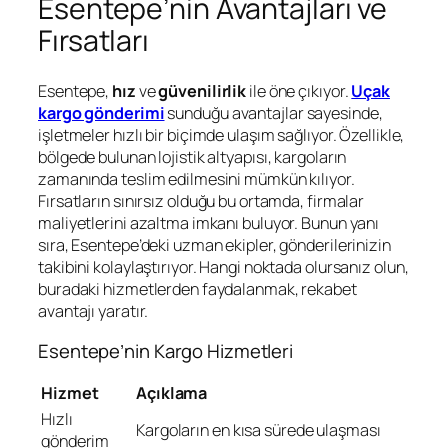
Esentepe’nin Avantajları ve
Fırsatları
Esentepe,
hız
ve
güvenilirlik
ile öne çıkıyor.
Uçak
kargo gönderimi
sunduğu avantajlar sayesinde,
işletmeler hızlı bir biçimde ulaşım sağlıyor. Özellikle,
bölgede bulunan lojistik altyapısı, kargoların
zamanında teslim edilmesini mümkün kılıyor.
Fırsatların sınırsız olduğu bu ortamda, firmalar
maliyetlerini azaltma imkanı buluyor. Bunun yanı
sıra, Esentepe’deki uzman ekipler, gönderilerinizin
takibini kolaylaştırıyor. Hangi noktada olursanız olun,
buradaki hizmetlerden faydalanmak, rekabet
avantajı yaratır.
Esentepe’nin Kargo Hizmetleri
Hizmet
Açıklama
Hızlı
Kargoların en kısa sürede ulaşması
gönderim