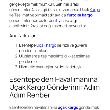
gerçekleştirmek mümkün. Şehirler arası
gönderimler 4 saat gibi kısa bir zamanda Uçak
Kargo
ile Teslimat yapılmaktadır ayrıca
Yurtdışı kargo
gönderimlerinde bizlerden
fiyat
ve bilgi
alabilirsiniz.24 saat çağrı hizmeti mevcuttur.
Ana Noktalar
Esentepe
Uçak Kargo
ile hızlı ve güvenli
gönderim imkanı.
Uluslararası taşımacılıkta dikkat edilmesi
gerekenler.
Hizmetin avantajları ve kritik detaylar.
Esentepe’den Havalimanına
Uçak Kargo Gönderimi: Adım
Adım Rehber
Esentepe’den havalimanına
uçak kargo
göndermek,