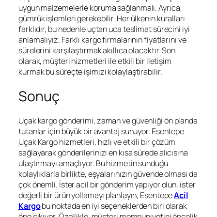
uygun malzemelerle koruma sağlanmalı. Ayrıca,
gümrük işlemleri gerekebilir. Her ülkenin kuralları
farklıdır, bu nedenle uçtan uca teslimat sürecini iyi
anlamalıyız. Farklı kargo firmalarının fiyatlarını ve
sürelerini karşılaştırmak akıllıca olacaktır. Son
olarak, müşteri hizmetleri ile etkili bir iletişim
kurmak bu süreçte işimizi kolaylaştırabilir.
Sonuç
Uçak kargo gönderimi, zaman ve güvenliği ön planda
tutanlar için büyük bir avantaj sunuyor. Esentepe
Uçak Kargo hizmetleri, hızlı ve etkili bir çözüm
sağlayarak gönderilerinizi en kısa sürede alıcısına
ulaştırmayı amaçlıyor. Bu hizmetin sunduğu
kolaylıklarla birlikte, eşyalarınızın güvende olması da
çok önemli. İster acil bir gönderim yapıyor olun, ister
değerli bir ürün yollamayı planlayın, Esentepe
Acil
Kargo
bu noktada en iyi seçeneklerden biri olarak
öne çıkıyor. Özellikle, müşteri memnuniyetini öncelik