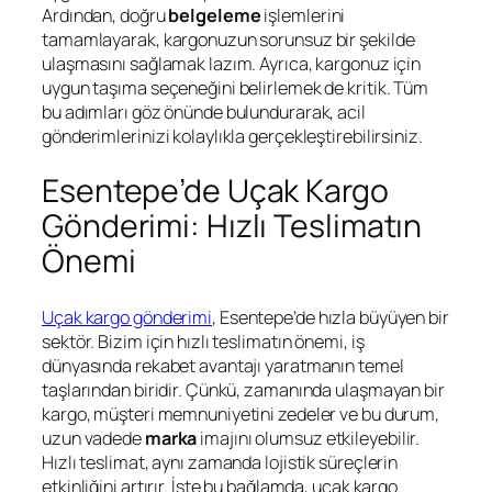
Ardından, doğru
belgeleme
işlemlerini
tamamlayarak, kargonuzun sorunsuz bir şekilde
ulaşmasını sağlamak lazım. Ayrıca, kargonuz için
uygun taşıma seçeneğini belirlemek de kritik. Tüm
bu adımları göz önünde bulundurarak, acil
gönderimlerinizi kolaylıkla gerçekleştirebilirsiniz.
Esentepe’de Uçak Kargo
Gönderimi: Hızlı Teslimatın
Önemi
Uçak kargo gönderimi
, Esentepe’de hızla büyüyen bir
sektör. Bizim için hızlı teslimatın önemi, iş
dünyasında rekabet avantajı yaratmanın temel
taşlarından biridir. Çünkü, zamanında ulaşmayan bir
kargo, müşteri memnuniyetini zedeler ve bu durum,
uzun vadede
marka
imajını olumsuz etkileyebilir.
Hızlı teslimat, aynı zamanda lojistik süreçlerin
etkinliğini artırır. İşte bu bağlamda, uçak kargo