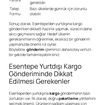
Fatura
gereklidir.
Talep
Bazı ülkelerde gümrük için zorunlu
Formu
olabilir.
Sonuç olarak, Esentepe’den yurtdışına kargo
gönderirken dikkatli hazırlık yapmak, sürecin daha
akıcı geçmesini sağlar. Hedef ülkenin
gereksinimlerini öğrenmek, eksiksiz bir gönderim
yapmanızda önemli rol oynar.
Böylelikle,
gönderim
işleminizi daha kolay ve hızlı
bir şekilde tamamlayabilirsiniz.
Esentepe Yurtdışı Kargo
Gönderiminde Dikkat
Edilmesi Gerekenler
Esentepe’den yurtdışına
kargo
göndermenin bazı
zorlukları var. İlk olarak, doğru
paketleme
yöntemini
seçmek önemli. Ürünlerin sağlam ulaşması için