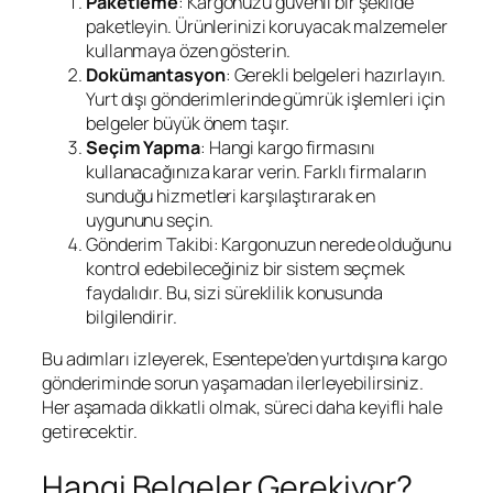
Paketleme
: Kargonuzu güvenli bir şekilde
paketleyin. Ürünlerinizi koruyacak malzemeler
kullanmaya özen gösterin.
Dokümantasyon
: Gerekli belgeleri hazırlayın.
Yurt dışı gönderimlerinde gümrük işlemleri için
belgeler büyük önem taşır.
Seçim Yapma
: Hangi kargo firmasını
kullanacağınıza karar verin. Farklı firmaların
sunduğu hizmetleri karşılaştırarak en
uygununu seçin.
Gönderim Takibi: Kargonuzun nerede olduğunu
kontrol edebileceğiniz bir sistem seçmek
faydalıdır. Bu, sizi süreklilik konusunda
bilgilendirir.
Bu adımları izleyerek, Esentepe’den yurtdışına kargo
gönderiminde sorun yaşamadan ilerleyebilirsiniz.
Her aşamada dikkatli olmak, süreci daha keyifli hale
getirecektir.
Hangi Belgeler Gerekiyor?