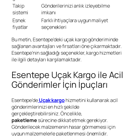
Takip
Gönderilerinizi anlık izleyebilme
sistemi
imkanı
Esnek
Farklı ihtiyaçlara uygun maliyet
fiyatlar
seçenekleri
Bu metin, Esentepe’deki uçak kargo gönderiminde
sağlanan avantajları ve fırsatları öne çıkarmaktadır.
Esentepe’nin sağladığı seçenekler, kargo hizmetleri
ile ilgili detayları karşılamaktadır.
Esentepe Uçak Kargo ile Acil
Gönderimler İçin İpuçları
Esentepe’de
Uçak kargo
hizmetini kullanarak acil
gönderimlerinizi en hızlı şekilde
gerçekleştirebilirsiniz. Öncelikle,
paketleme
sürecine dikkat etmek gerekiyor.
Gönderilecek malzemenin hasar görmemesi için
uygun malzemelerle paketlenmesi önemlidir.