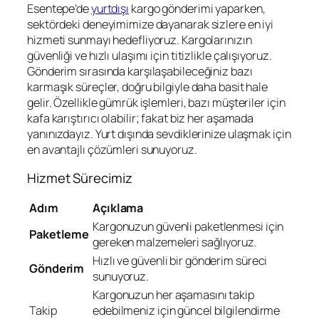
Esentepe’de
yurtdışı
kargo gönderimi yaparken,
sektördeki deneyimimize dayanarak sizlere en iyi
hizmeti sunmayı hedefliyoruz. Kargolarınızın
güvenliği ve hızlı ulaşımı için titizlikle çalışıyoruz.
Gönderim sırasında karşılaşabileceğiniz bazı
karmaşık süreçler, doğru bilgiyle daha basit hale
gelir. Özellikle gümrük işlemleri, bazı müşteriler için
kafa karıştırıcı olabilir; fakat biz her aşamada
yanınızdayız. Yurt dışında sevdiklerinize ulaşmak için
en avantajlı çözümleri sunuyoruz.
Hizmet Sürecimiz
Adım
Açıklama
Kargonuzun güvenli paketlenmesi için
Paketleme
gereken malzemeleri sağlıyoruz.
Hızlı ve güvenli bir gönderim süreci
Gönderim
sunuyoruz.
Kargonuzun her aşamasını takip
Takip
edebilmeniz için güncel bilgilendirme