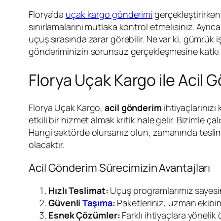
Florya’da
uçak kargo gönderimi
gerçekleştirirke
sınırlamalarını mutlaka kontrol etmelisiniz. Ayrıc
uçuş sırasında zarar görebilir. Ne var ki, gümrük 
gönderiminizin sorunsuz gerçekleşmesine katkı 
Florya Uçak Kargo ile Acil 
Florya Uçak Kargo,
acil gönderim
ihtiyaçlarınızı
etkili bir hizmet almak kritik hale gelir. Bizimle ça
Hangi sektörde olursanız olun, zamanında tesl
olacaktır.
Acil Gönderim Sürecimizin Avantajları
Hızlı Teslimat:
Uçuş programlarımız sayesind
Güvenli
Taşıma
:
Paketleriniz, uzman ekibim
Esnek Çözümler:
Farklı ihtiyaçlara yönelik 