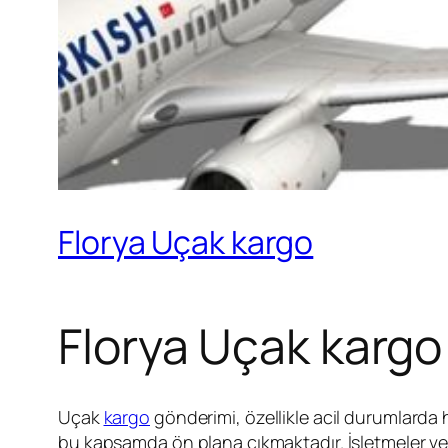
Florya Uçak kargo
Florya Uçak karg
Uçak
kargo
gönderimi, özellikle acil durumlarda h
bu kapsamda ön plana çıkmaktadır. İşletmeler ve b