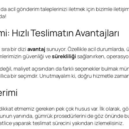
 acil gönderim taleplerinizi iletmek için bizimle iletişime
da!
: Hızlı Teslimatın Avantajları
sıra bir dizi
avantaj
sunuyor. Özellikle acil durumlarda, 
mlerimizin güvenliği ve
sürekliliği
sağlanırken, operasy
değil, maliyet açısından da farklı seçenekler bulmak mü
kıllıca bir seçimdir. Unutmayalım ki, doğru hizmetle za
erimi
dikkat etmemiz gereken pek çok husus var. İlk olarak, 
. Bunun yanında, gümrük prosedürlerini de göz önünde bu
tlice yaparak teslimat sürecini yakından izlemelisiniz.