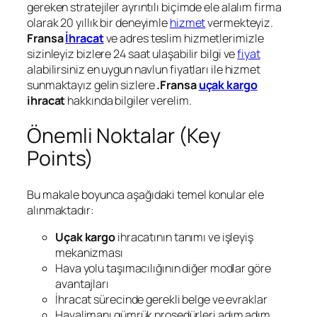
gereken stratejiler ayrıntılı biçimde ele alalım firma
olarak 20 yıllık bir deneyimle
hizmet
vermekteyiz.
Fransa
İhracat
ve adres teslim hizmetlerimizle
sizinleyiz bizlere 24 saat ulaşabilir bilgi ve
fiyat
alabilirsiniz en uygun navlun fiyatları ile hizmet
sunmaktayız gelin sizlere
.Fransa
uçak kargo
ihracat
hakkında bilgiler verelim.
Önemli Noktalar (Key
Points)
Bu makale boyunca aşağıdaki temel konular ele
alınmaktadır:
Uçak kargo
ihracatının tanımı ve işleyiş
mekanizması
Hava yolu taşımacılığının diğer modlar göre
avantajları
İhracat sürecinde gerekli belge ve evraklar
Havalimanı gümrük prosedürleri adım adım