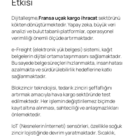
Etkisi
Dijitalleşme,
Fransa uçak kargo ihracat
sektörünü
kökten dönüştürmektedir. Yapay zeka, büyük veri
analizi ve bulut tabanlı platformlar, operasyonel
verimliliği önemli ölçüde artırmaktadır.
e-Freight (elektronik yük belgesi) sistemi, kağıt
belgelerin dijital ortama taşınmasını sağlamaktadır.
Bu sayede belge süreçleri hızlanmakta, insan hatası
azalmakta ve sürdürülebilirlik hedeflerine katkı
sağlanmaktadır.
Blokzincir teknolojisi, tedarik zinciri şeffaflığını
artırmak amacıyla hava kargo sektöründe test
edilmektedir. Her işlemin değiştirilemez biçimde
kayıt altına alınması, sahteciliği ve anlaşmazlıkları
önlemektedir.
IoT (Nesnelerin İnterneti) sensörleri, özellikle soğuk
zincir lojistiğinde devrim yaratmaktadır. Sıcaklık,