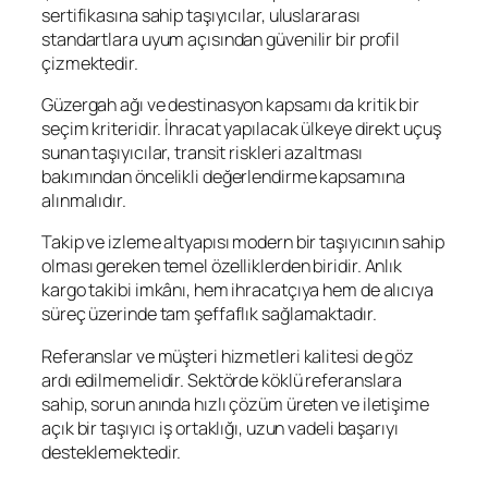
sertifikasına sahip taşıyıcılar, uluslararası
standartlara uyum açısından güvenilir bir profil
çizmektedir.
Güzergah ağı ve destinasyon kapsamı da kritik bir
seçim kriteridir. İhracat yapılacak ülkeye direkt uçuş
sunan taşıyıcılar, transit riskleri azaltması
bakımından öncelikli değerlendirme kapsamına
alınmalıdır.
Takip ve izleme altyapısı modern bir taşıyıcının sahip
olması gereken temel özelliklerden biridir. Anlık
kargo takibi imkânı, hem ihracatçıya hem de alıcıya
süreç üzerinde tam şeffaflık sağlamaktadır.
Referanslar ve müşteri hizmetleri kalitesi de göz
ardı edilmemelidir. Sektörde köklü referanslara
sahip, sorun anında hızlı çözüm üreten ve iletişime
açık bir taşıyıcı iş ortaklığı, uzun vadeli başarıyı
desteklemektedir.