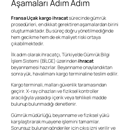
Aşamaları Adım Adım
Fransa Uçak kargo ihracat
sürecinde gümrük
prosedürleri, en dikkat gerektiren aşamalardan birini
oluşturmaktadır. Bu süreç doğru yönetilmediğinde
hem gecikme hem de ek maliyet riski ortaya
çıkabilmektedir.
İlk adım olarak ihracatçı, Türkiye’de Gümrük Bilgi
İşlem Sistemi (BİLGE) üzerinden
ihracat
beyannamesi hazırlar. Beyanname onaylandıktan
sonra yük, havalimanı kargo terminaline teslim edilir.
Kargo terminali, malları güvenlik taramasından
geçirir. X-ray cihazları ve fiziksel kontroller
aracılığıyla yasadışı içerik veya tehlikeli madde
bulunup bulunmadığı denetlenir.
Gümrük müdürlüğü, beyanname ve fiziksel yükü
karşılaştırarak muayene işlemini tamamlar.
Sorunsuz bulunan gönderiler için çıkış izni verilir ve