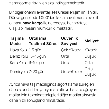
zarar görme riskini en aza indirgenmektedir.
Bir diğer önemli avantaj ise küresel erişim imkânıdır.
Dünya genelinde 1.000’den fazla havalimanının aktif
olması,
hava kargo
ile neredeyse her noktaya
ulaşılabilmesini mümkün kılmaktadır.
Taşıma
Ortalama
Güvenlik
Maliyet
Modu
Teslimat Süresi
Seviyesi
Hava Yolu
1-3 gün
Çok Yüksek
Yüksek
Deniz Yolu
15-45 gün
Orta
Düşük
Kara Yolu
3-10 gün
Orta
Orta
Orta-
Demiryolu
7-20 gün
Orta-Yüksek
Düşük
Ayrıca hava taşımacılığında sigortalama süreçleri
daha standart bir yapıya sahiptir ve hasara uğrayan
mallar için tazminat talepleri diğer modlara kıyasla
daha hızlı sonuçlandırılmaktadır.