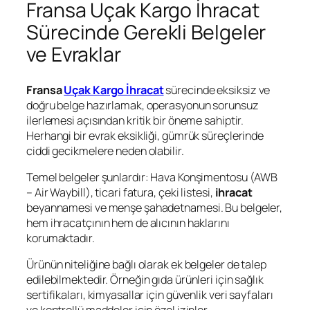
Fransa Uçak Kargo İhracat
Sürecinde Gerekli Belgeler
ve Evraklar
Fransa
Uçak Kargo İhracat
sürecinde eksiksiz ve
doğru belge hazırlamak, operasyonun sorunsuz
ilerlemesi açısından kritik bir öneme sahiptir.
Herhangi bir evrak eksikliği, gümrük süreçlerinde
ciddi gecikmelere neden olabilir.
Temel belgeler şunlardır: Hava Konşimentosu (AWB
– Air Waybill), ticari fatura, çeki listesi,
ihracat
beyannamesi ve menşe şahadetnamesi. Bu belgeler,
hem ihracatçının hem de alıcının haklarını
korumaktadır.
Ürünün niteliğine bağlı olarak ek belgeler de talep
edilebilmektedir. Örneğin gıda ürünleri için sağlık
sertifikaları, kimyasallar için güvenlik veri sayfaları