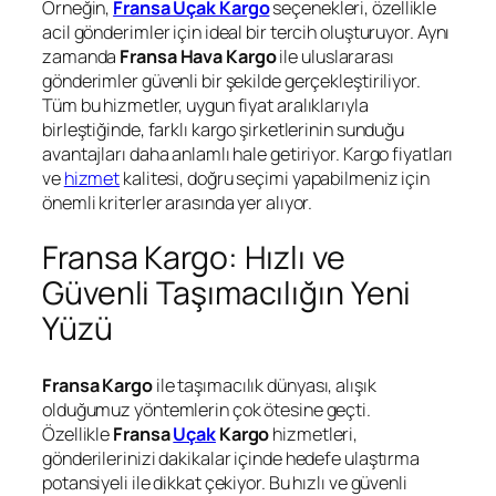
Örneğin,
Fransa Uçak Kargo
seçenekleri, özellikle
acil gönderimler için ideal bir tercih oluşturuyor. Aynı
zamanda
Fransa Hava Kargo
ile uluslararası
gönderimler güvenli bir şekilde gerçekleştiriliyor.
Tüm bu hizmetler, uygun fiyat aralıklarıyla
birleştiğinde, farklı kargo şirketlerinin sunduğu
avantajları daha anlamlı hale getiriyor. Kargo fiyatları
ve
hizmet
kalitesi, doğru seçimi yapabilmeniz için
önemli kriterler arasında yer alıyor.
Fransa Kargo: Hızlı ve
Güvenli Taşımacılığın Yeni
Yüzü
Fransa Kargo
ile taşımacılık dünyası, alışık
olduğumuz yöntemlerin çok ötesine geçti.
Özellikle
Fransa
Uçak
Kargo
hizmetleri,
gönderilerinizi dakikalar içinde hedefe ulaştırma
potansiyeli ile dikkat çekiyor. Bu hızlı ve güvenli