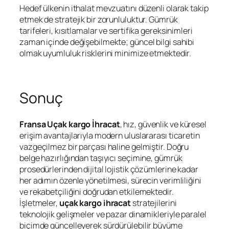
Hedef ülkenin ithalat mevzuatını düzenli olarak takip
etmek de stratejik bir zorunluluktur. Gümrük
tarifeleri, kısıtlamalar ve sertifika gereksinimleri
zaman içinde değişebilmekte; güncel bilgi sahibi
olmak uyumluluk risklerini minimize etmektedir.
Sonuç
Fransa Uçak kargo İhracat
, hız, güvenlik ve küresel
erişim avantajlarıyla modern uluslararası ticaretin
vazgeçilmez bir parçası haline gelmiştir. Doğru
belge hazırlığından taşıyıcı seçimine, gümrük
prosedürlerinden dijital lojistik çözümlerine kadar
her adımın özenle yönetilmesi, sürecin verimliliğini
ve rekabetçiliğini doğrudan etkilemektedir.
İşletmeler,
uçak kargo ihracat
stratejilerini
teknolojik gelişmeler ve pazar dinamikleriyle paralel
biçimde güncelleyerek sürdürülebilir büyüme