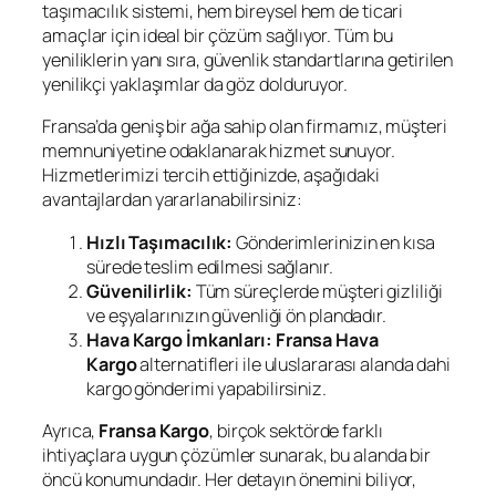
taşımacılık sistemi, hem bireysel hem de ticari
amaçlar için ideal bir çözüm sağlıyor. Tüm bu
yeniliklerin yanı sıra, güvenlik standartlarına getirilen
yenilikçi yaklaşımlar da göz dolduruyor.
Fransa’da geniş bir ağa sahip olan firmamız, müşteri
memnuniyetine odaklanarak hizmet sunuyor.
Hizmetlerimizi tercih ettiğinizde, aşağıdaki
avantajlardan yararlanabilirsiniz:
Hızlı Taşımacılık:
Gönderimlerinizin en kısa
sürede teslim edilmesi sağlanır.
Güvenilirlik:
Tüm süreçlerde müşteri gizliliği
ve eşyalarınızın güvenliği ön plandadır.
Hava Kargo İmkanları:
Fransa Hava
Kargo
alternatifleri ile uluslararası alanda dahi
kargo gönderimi yapabilirsiniz.
Ayrıca,
Fransa Kargo
, birçok sektörde farklı
ihtiyaçlara uygun çözümler sunarak, bu alanda bir
öncü konumundadır. Her detayın önemini biliyor,