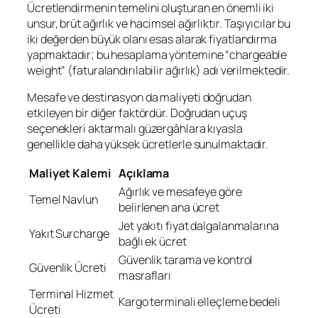
Ücretlendirmenin temelini oluşturan en önemli iki
unsur, brüt ağırlık ve hacimsel ağırlıktır. Taşıyıcılar bu
iki değerden büyük olanı esas alarak fiyatlandırma
yapmaktadır; bu hesaplama yöntemine “chargeable
weight” (faturalandırılabilir ağırlık) adı verilmektedir.
Mesafe ve destinasyon da maliyeti doğrudan
etkileyen bir diğer faktördür. Doğrudan uçuş
seçenekleri aktarmalı güzergâhlara kıyasla
genellikle daha yüksek ücretlerle sunulmaktadır.
Maliyet Kalemi
Açıklama
Ağırlık ve mesafeye göre
Temel Navlun
belirlenen ana ücret
Jet yakıtı fiyat dalgalanmalarına
Yakıt Surcharge
bağlı ek ücret
Güvenlik tarama ve kontrol
Güvenlik Ücreti
masrafları
Terminal Hizmet
Kargo terminali elleçleme bedeli
Ücreti