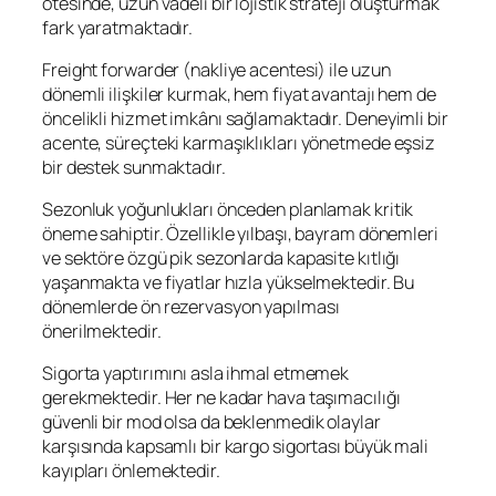
ötesinde, uzun vadeli bir lojistik strateji oluşturmak
fark yaratmaktadır.
Freight forwarder (nakliye acentesi) ile uzun
dönemli ilişkiler kurmak, hem fiyat avantajı hem de
öncelikli hizmet imkânı sağlamaktadır. Deneyimli bir
acente, süreçteki karmaşıklıkları yönetmede eşsiz
bir destek sunmaktadır.
Sezonluk yoğunlukları önceden planlamak kritik
öneme sahiptir. Özellikle yılbaşı, bayram dönemleri
ve sektöre özgü pik sezonlarda kapasite kıtlığı
yaşanmakta ve fiyatlar hızla yükselmektedir. Bu
dönemlerde ön rezervasyon yapılması
önerilmektedir.
Sigorta yaptırımını asla ihmal etmemek
gerekmektedir. Her ne kadar hava taşımacılığı
güvenli bir mod olsa da beklenmedik olaylar
karşısında kapsamlı bir kargo sigortası büyük mali
kayıpları önlemektedir.