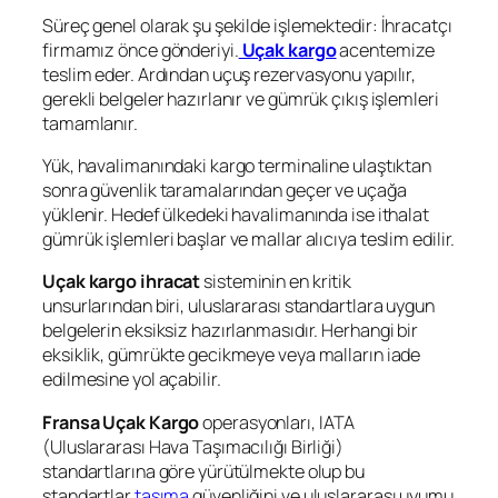
Süreç genel olarak şu şekilde işlemektedir: İhracatçı
firmamız önce gönderiyi.
Uçak kargo
acentemize
teslim eder. Ardından uçuş rezervasyonu yapılır,
gerekli belgeler hazırlanır ve gümrük çıkış işlemleri
tamamlanır.
Yük, havalimanındaki kargo terminaline ulaştıktan
sonra güvenlik taramalarından geçer ve uçağa
yüklenir. Hedef ülkedeki havalimanında ise ithalat
gümrük işlemleri başlar ve mallar alıcıya teslim edilir.
Uçak kargo ihracat
sisteminin en kritik
unsurlarından biri, uluslararası standartlara uygun
belgelerin eksiksiz hazırlanmasıdır. Herhangi bir
eksiklik, gümrükte gecikmeye veya malların iade
edilmesine yol açabilir.
Fransa Uçak Kargo
operasyonları, IATA
(Uluslararası Hava Taşımacılığı Birliği)
standartlarına göre yürütülmekte olup bu
standartlar
taşıma
güvenliğini ve uluslararası uyumu