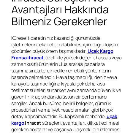
Avantajları Hakkında
Bilmeniz Gerekenler
Küresel ticaretin hız kazandığı günümüzde,
işletmelerin rekabetçi kalabilmesi için doğru lojistik
çözümler büyük önem taşımaktadır.
Uçak Kargo
Fransa ihracat
, özellikle yüksek değerli, hassas veya
zaman kısıtlı ürünlerin uluslararası pazarlara
taşınmasında tercih edilen en etkili yöntemlerin
başında gelmektedir. Hava taşımacılığı, deniz veya
karayolu taşımacılığına kıyasla çok daha kısa
teslimat süreleri sunarken aynı zamanda güvenlik ve
güvenilirlik açısından da üstün bir performans
sergiler. Ancak bu süreç, belirli belgeler, gümrük
prosedürleri ve maliyet hesaplamaları gibi birçok
detayı kapsamaktadır. Bu kapsamlı rehberde,
uçak
kargo
ihracat
süreçleri, avantajları, dikkat edilmesi
gereken noktalar ve başarıya ulaşmak için izlenmesi