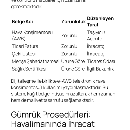
ve kontrollü maddeler için özel izinler
gerekmektedir.
Düzenleyen
Belge Adı
Zorunluluk
Taraf
Hava Konşimentosu
Taşıyıcı /
Zorunlu
(AWB)
Acente
Ticari Fatura
Zorunlu
İhracatçı
Çeki Listesi
Zorunlu
İhracatçı
Menşe Şahadatnamesi
Ürüne Göre
Ticaret Odası
Sağlık Sertifikası
Ürüne Göre
İlgili Bakanlık
Dijitalleşme ile birlikte e-AWB (elektronik hava
konşimentosu) kullanımı yaygınlaşmaktadır. Bu
sistem, kağıt belge ihtiyacını azaltarak hem zaman
hem de maliyet tasarrufu sağlamaktadır.
Gümrük Prosedürleri:
Havalimanında İhracat