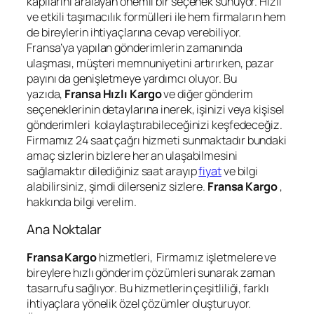
kapılarını aralayan önemli bir seçenek sunuyor. Hızlı
ve etkili taşımacılık formülleri ile hem firmaların hem
de bireylerin ihtiyaçlarına cevap verebiliyor.
Fransa’ya yapılan gönderimlerin zamanında
ulaşması, müşteri memnuniyetini artırırken, pazar
payını da genişletmeye yardımcı oluyor. Bu
yazıda,
Fransa Hızlı Kargo
ve diğer gönderim
seçeneklerinin detaylarına inerek, işinizi veya kişisel
gönderimleri kolaylaştırabileceğinizi keşfedeceğiz.
Firmamız 24 saat çağrı hizmeti sunmaktadır bundaki
amaç sizlerin bizlere her an ulaşabilmesini
sağlamaktır dilediğiniz saat arayıp
fiyat
ve bilgi
alabilirsiniz, şimdi dilerseniz sizlere.
Fransa Kargo
,
hakkında bilgi verelim.
Ana Noktalar
Fransa Kargo
hizmetleri, Firmamız işletmelere ve
bireylere hızlı gönderim çözümleri sunarak zaman
tasarrufu sağlıyor. Bu hizmetlerin çeşitliliği, farklı
ihtiyaçlara yönelik özel çözümler oluşturuyor.