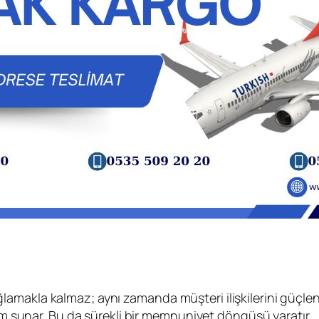
makla kalmaz; aynı zamanda müşteri ilişkilerini güçlend
züm sunar. Bu da sürekli bir memnuniyet döngüsü yaratır.