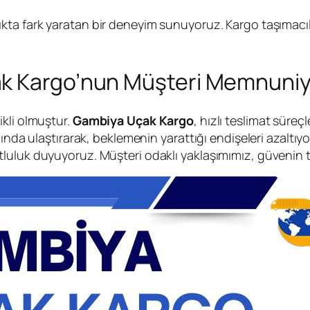
lıkta fark yaratan bir deneyim sunuyoruz. Kargo taşımacıl
k Kargo’nun Müşteri Memnuniye
kli olmuştur.
Gambiya Uçak Kargo
, hızlı teslimat süreç
nında ulaştırarak, beklemenin yarattığı endişeleri azalt
luluk duyuyoruz. Müşteri odaklı yaklaşımımız, güvenin t