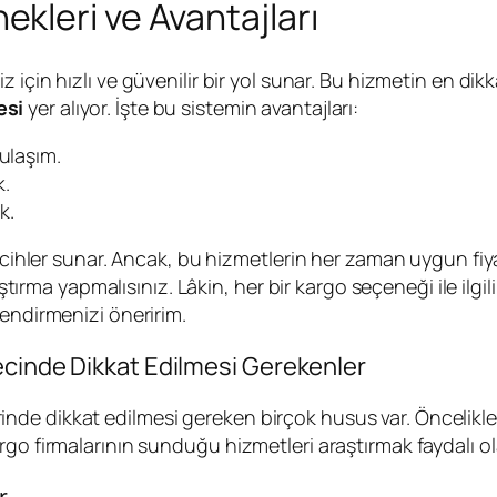
kleri ve Avantajları
z için hızlı ve güvenilir bir yol sunar. Bu hizmetin en dik
esi
yer alıyor. İşte bu sistemin avantajları:
ulaşım.
k.
k.
tercihler sunar. Ancak, bu hizmetlerin her zaman uygun f
 yapmalısınız. Lâkin, her bir kargo seçeneği ile ilgili d
lendirmenizi öneririm.
ecinde Dikkat Edilmesi Gerekenler
nde dikkat edilmesi gereken birçok husus var. Öncelikl
o firmalarının sunduğu hizmetleri araştırmak faydalı olab
r