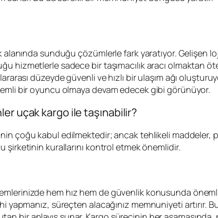
 alanında sunduğu çözümlerle fark yaratıyor. Gelişen loji
u hizmetlerle sadece bir taşımacılık aracı olmaktan öte,
slararası düzeyde güvenli ve hızlı bir ulaşım ağı oluştu
önemli bir oyuncu olmaya devam edecek gibi görünüyor.
r uçak kargo ile taşınabilir?
 çoğu kabul edilmektedir; ancak tehlikeli maddeler, patla
şirketinin kurallarını kontrol etmek önemlidir.
şlemlerinizde hem hız hem de güvenlik konusunda önemli av
hi yapmanız, süreçten alacağınız memnuniyeti artırır. Bu
n bir anlayış sunar. Kargo sürecinin her aşamasında, p