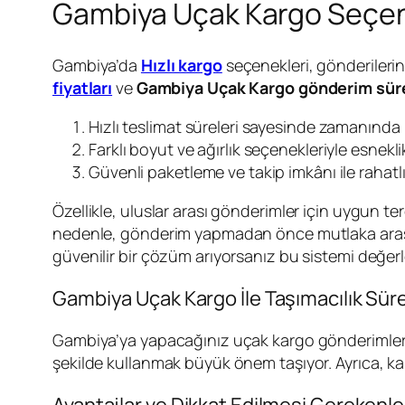
Gambiya Uçak Kargo Seçene
Gambiya’da
Hızlı kargo
seçenekleri, gönderilerini
fiyatları
ve
Gambiya Uçak Kargo gönderim sür
Hızlı teslimat süreleri sayesinde zamanında 
Farklı boyut ve ağırlık seçenekleriyle esnekli
Güvenli paketleme ve takip imkânı ile rahatlı
Özellikle, uluslar arası gönderimler için uygun 
nedenle, gönderim yapmadan önce mutlaka araştırma
güvenilir bir çözüm arıyorsanız bu sistemi değer
Gambiya Uçak Kargo İle Taşımacılık Sür
Gambiya’ya yapacağınız uçak kargo gönderimleri
şekilde kullanmak büyük önem taşıyor. Ayrıca, karg
Avantajlar ve Dikkat Edilmesi Gerekenle