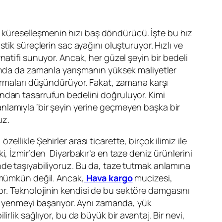
reselleşmenin hızı baş döndürücü. İşte bu hız
stik süreçlerin sac ayağını oluşturuyor. Hızlı ve
rnatifi sunuyor. Ancak, her güzel şeyin bir bedeli
landa da zamanla yarışmanın yüksek maliyetler
firmaları düşündürüyor. Fakat, zamana karşı
ndan tasarrufun bedelini doğruluyor. Kimi
lamıyla ‘bir şeyin yerine geçmeyen başka bir
uz.
, özellikle Şehirler arası ticarette, birçok ilimiz ile
ki, İzmir’den Diyarbakır’a en taze deniz ürünlerini
nde taşıyabiliyoruz. Bu da, taze tutmak anlamına
ü mümkün değil. Ancak,
Hava kargo
mucizesi,
r. Teknolojinin kendisi de bu sektöre damgasını
rı yenmeyi başarıyor. Aynı zamanda, yük
lirlik sağlıyor, bu da büyük bir avantaj. Bir nevi,