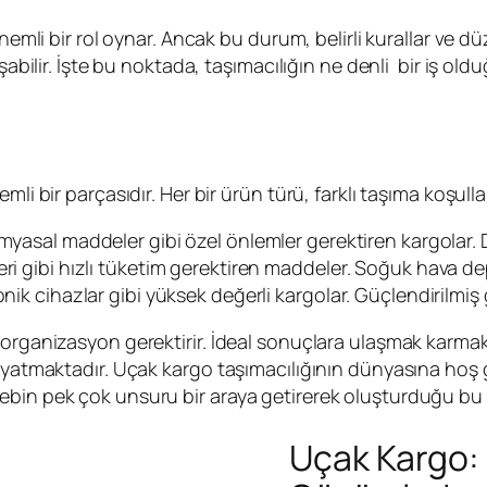
nemli bir rol oynar. Ancak bu durum, belirli kurallar ve dü
aşabilir. İşte bu noktada, taşımacılığın ne denli bir iş ol
i bir parçasıdır. Her bir ürün türü, farklı taşıma koşulları
kimyasal maddeler gibi özel önlemler gerektiren kargolar. 
ri gibi hızlı tüketim gerektiren maddeler. Soğuk hava depo
nik cihazlar gibi yüksek değerli kargolar. Güçlendirilmiş g
 organizasyon gerektirir. İdeal sonuçlara ulaşmak karma
r yatmaktadır. Uçak kargo taşımacılığının dünyasına hoş
ebin pek çok unsuru bir araya getirerek oluşturduğu bu 
Uçak Kargo: H