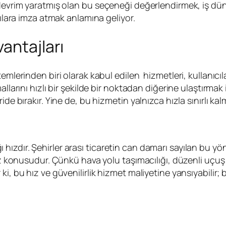
devrim yaratmış olan bu seçeneği değerlendirmek, iş düny
rılara imza atmak anlamına geliyor.
antajları
mlerinden biri olarak kabul edilen hizmetleri, kullanıcıla
llarını hızlı bir şekilde bir noktadan diğerine ulaştırmak 
ide bırakır. Yine de, bu hizmetin yalnızca hızla sınırlı 
ızdır. Şehirler arası ticaretin can damarı sayılan bu y
öz konusudur. Çünkü hava yolu taşımacılığı, düzenli uçuş t
, bu hız ve güvenilirlik hizmet maliyetine yansıyabilir; b