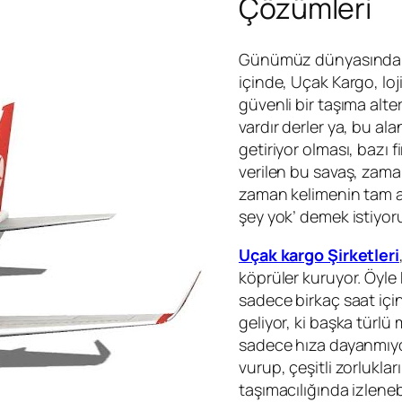
Çözümleri
Günümüz dünyasında kü
içinde, Uçak Kargo, loji
güvenli bir taşıma alte
vardır derler ya, bu a
getiriyor olması, bazı 
verilen bu savaş, zama
zaman kelimenin tam an
şey yok’ demek istiyor
Uçak kargo Şirketleri
köprüler kuruyor. Öyle 
sadece birkaç saat içi
geliyor, ki başka türl
sadece hıza dayanmıyo
vurup, çeşitli zorlukla
taşımacılığında izlenebi