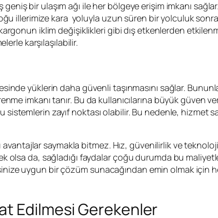
ış geniş bir ulaşım ağı ile her bölgeye erişim imkanı sağl
k Doğu illerimize kara yoluyla uzun süren bir yolculuk sonr
nun iklim değişiklikleri gibi dış etkenlerden etkilenme
rle karşılaşılabilir.
sayesinde yüklerin daha güvenli taşınmasını sağlar. Bununl
 imkanı tanır. Bu da kullanıcılarına büyük güven verir
 sistemlerin zayıf noktası olabilir. Bu nedenle, hizmet sa
antajlar saymakla bitmez. Hız, güvenilirlik ve teknolojik
ksek olsa da, sağladığı faydalar çoğu durumda bu maliyetl
 İşinize uygun bir çözüm sunacağından emin olmak için 
at Edilmesi Gerekenler