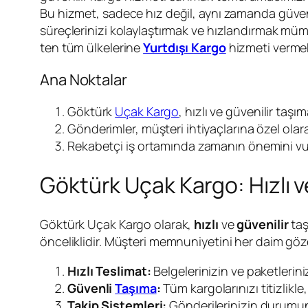
Bu hizmet, sadece hız değil, aynı zamanda güveni
süreçlerinizi kolaylaştırmak ve hızlandırmak müm
ten tüm ülkelerine
Yurtdışı Kargo
hizmeti vermek
Ana Noktalar
Göktürk
Uçak Kargo
, hızlı ve güvenilir taşı
Gönderimler, müşteri ihtiyaçlarına özel olara
Rekabetçi iş ortamında zamanın önemini vu
Göktürk Uçak Kargo: Hızlı v
Göktürk Uçak Kargo olarak,
hızlı
ve
güvenilir
taş
önceliklidir. Müşteri memnuniyetini her daim gö
Hızlı Teslimat:
Belgelerinizin ve paketlerini
Güvenli
Taşıma
:
Tüm kargolarınızı titizlikle
Takip Sistemleri:
Gönderilerinizin durumun