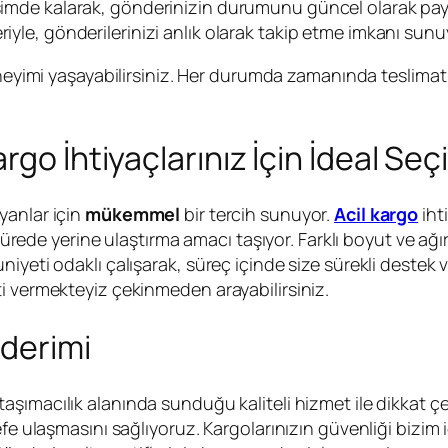
işimde kalarak, gönderinizin durumunu güncel olarak pay
riyle, gönderilerinizi anlık olarak takip etme imkanı sun
eyimi yaşayabilirsiniz. Her durumda zamanında teslimat b
rgo İhtiyaçlarınız İçin İdeal Seç
yanlar için
mükemmel
bir tercih sunuyor.
Acil kargo
iht
 sürede yerine ulaştırma amacı taşıyor. Farklı boyut ve ağı
yeti odaklı çalışarak, süreç içinde size sürekli destek ve
i vermekteyiz çekinmeden arayabilirsiniz.
nderimi
ı taşımacılık alanında sunduğu kaliteli hizmet ile dikkat ç
efe ulaşmasını sağlıyoruz. Kargolarınızın güvenliği bizim 