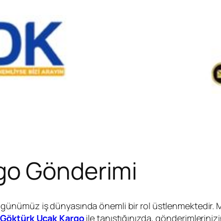
go Gönderimi
ünümüz iş dünyasında önemli bir rol üstlenmektedir. Müşt
.
Göktürk Uçak Kargo
ile tanıştığınızda, gönderimleriniz