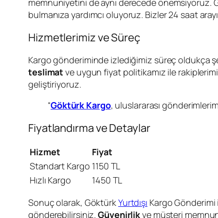
memnuniyetini de aynı derecede önemsiyoruz. Gö
bulmanıza yardımcı oluyoruz. Bizler 24 saat arayıp 
Hizmetlerimiz ve Süreç
Kargo gönderiminde izlediğimiz süreç oldukça şeff
teslimat
ve uygun fiyat politikamız ile rakipleri
geliştiriyoruz.
“
Göktürk Kargo
, uluslararası gönderimleri
Fiyatlandırma ve Detaylar
Hizmet
Fiyat
Standart Kargo
1150 TL
Hızlı Kargo
1450 TL
Sonuç olarak, Göktürk
Yurtdışı
Kargo Gönderimi i
gönderebilirsiniz.
Güvenirlik
ve müşteri memnuni