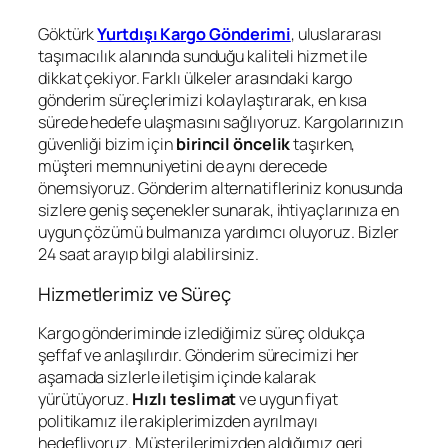
Göktürk
Yurtdışı Kargo Gönderimi
, uluslararası
taşımacılık alanında sunduğu kaliteli hizmet ile
dikkat çekiyor. Farklı ülkeler arasındaki kargo
gönderim süreçlerimizi kolaylaştırarak, en kısa
sürede hedefe ulaşmasını sağlıyoruz. Kargolarınızın
güvenliği bizim için
birincil öncelik
taşırken,
müşteri memnuniyetini de aynı derecede
önemsiyoruz. Gönderim alternatifleriniz konusunda
sizlere geniş seçenekler sunarak, ihtiyaçlarınıza en
uygun çözümü bulmanıza yardımcı oluyoruz. Bizler
24 saat arayıp bilgi alabilirsiniz.
Hizmetlerimiz ve Süreç
Kargo gönderiminde izlediğimiz süreç oldukça
şeffaf ve anlaşılırdır. Gönderim sürecimizi her
aşamada sizlerle iletişim içinde kalarak
yürütüyoruz.
Hızlı teslimat
ve uygun fiyat
politikamız ile rakiplerimizden ayrılmayı
hedefliyoruz. Müşterilerimizden aldığımız geri