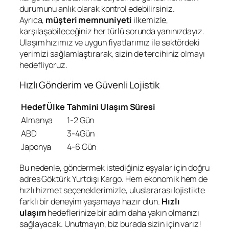
durumunu anlık olarak kontrol edebilirsiniz.
Ayrıca,
müşteri memnuniyeti
ilkemizle,
karşılaşabileceğiniz her türlü sorunda yanınızdayız.
Ulaşım hızımız ve uygun fiyatlarımız ile sektördeki
yerimizi sağlamlaştırarak, sizin de tercihiniz olmayı
hedefliyoruz.
Hızlı Gönderim ve Güvenli Lojistik
Hedef Ülke
Tahmini Ulaşım Süresi
Almanya
1-2 Gün
ABD
3-4Gün
Japonya
4-6 Gün
Bu nedenle, göndermek istediğiniz eşyalar için doğru
adres Göktürk Yurtdışı Kargo. Hem ekonomik hem de
hızlı hizmet seçeneklerimizle, uluslararası lojistikte
farklı bir deneyim yaşamaya hazır olun.
Hızlı
ulaşım
hedeflerinize bir adım daha yakın olmanızı
sağlayacak. Unutmayın, biz burada sizin için varız!