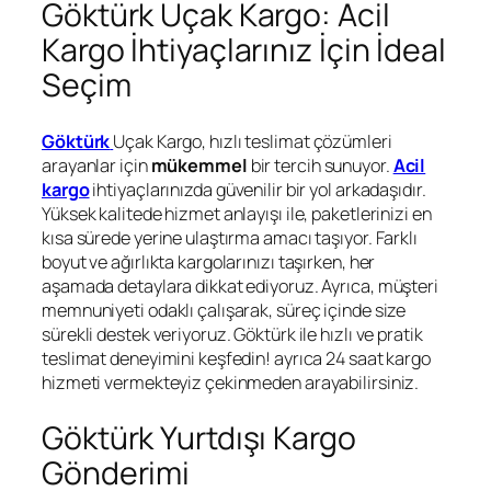
Göktürk Uçak Kargo: Acil
Kargo İhtiyaçlarınız İçin İdeal
Seçim
Göktürk
Uçak Kargo, hızlı teslimat çözümleri
arayanlar için
mükemmel
bir tercih sunuyor.
Acil
kargo
ihtiyaçlarınızda güvenilir bir yol arkadaşıdır.
Yüksek kalitede hizmet anlayışı ile, paketlerinizi en
kısa sürede yerine ulaştırma amacı taşıyor. Farklı
boyut ve ağırlıkta kargolarınızı taşırken, her
aşamada detaylara dikkat ediyoruz. Ayrıca, müşteri
memnuniyeti odaklı çalışarak, süreç içinde size
sürekli destek veriyoruz. Göktürk ile hızlı ve pratik
teslimat deneyimini keşfedin! ayrıca 24 saat kargo
hizmeti vermekteyiz çekinmeden arayabilirsiniz.
Göktürk Yurtdışı Kargo
Gönderimi