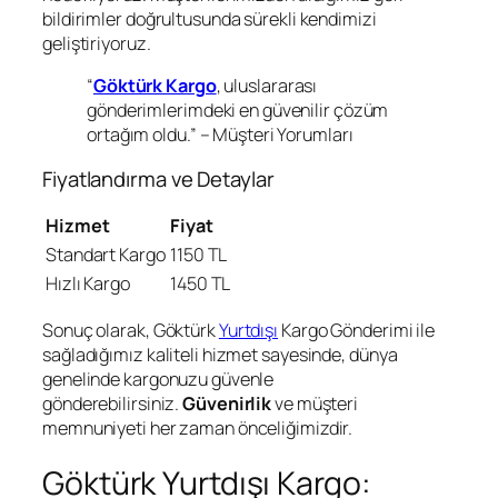
bildirimler doğrultusunda sürekli kendimizi
geliştiriyoruz.
“
Göktürk Kargo
, uluslararası
gönderimlerimdeki en güvenilir çözüm
ortağım oldu.” – Müşteri Yorumları
Fiyatlandırma ve Detaylar
Hizmet
Fiyat
Standart Kargo
1150 TL
Hızlı Kargo
1450 TL
Sonuç olarak, Göktürk
Yurtdışı
Kargo Gönderimi ile
sağladığımız kaliteli hizmet sayesinde, dünya
genelinde kargonuzu güvenle
gönderebilirsiniz.
Güvenirlik
ve müşteri
memnuniyeti her zaman önceliğimizdir.
Göktürk Yurtdışı Kargo: