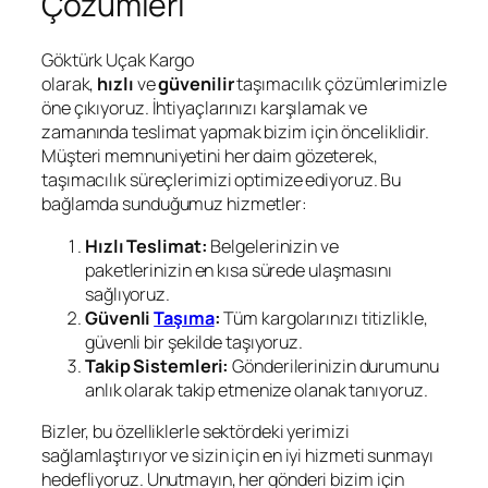
Çözümleri
Göktürk Uçak Kargo
olarak,
hızlı
ve
güvenilir
taşımacılık çözümlerimizle
öne çıkıyoruz. İhtiyaçlarınızı karşılamak ve
zamanında teslimat yapmak bizim için önceliklidir.
Müşteri memnuniyetini her daim gözeterek,
taşımacılık süreçlerimizi optimize ediyoruz. Bu
bağlamda sunduğumuz hizmetler:
Hızlı Teslimat:
Belgelerinizin ve
paketlerinizin en kısa sürede ulaşmasını
sağlıyoruz.
Güvenli
Taşıma
:
Tüm kargolarınızı titizlikle,
güvenli bir şekilde taşıyoruz.
Takip Sistemleri:
Gönderilerinizin durumunu
anlık olarak takip etmenize olanak tanıyoruz.
Bizler, bu özelliklerle sektördeki yerimizi
sağlamlaştırıyor ve sizin için en iyi hizmeti sunmayı
hedefliyoruz. Unutmayın, her gönderi bizim için