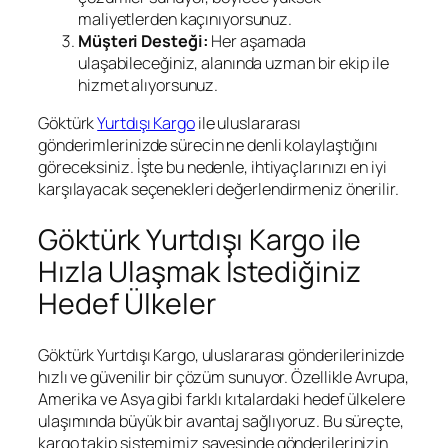
maliyetlerden kaçınıyorsunuz.
Müşteri Desteği:
Her aşamada
ulaşabileceğiniz, alanında uzman bir ekip ile
hizmet alıyorsunuz.
Göktürk
Yurtdışı Kargo
ile uluslararası
gönderimlerinizde sürecin ne denli kolaylaştığını
göreceksiniz. İşte bu nedenle, ihtiyaçlarınızı en iyi
karşılayacak seçenekleri değerlendirmeniz önerilir.
Göktürk Yurtdışı Kargo ile
Hızla Ulaşmak İstediğiniz
Hedef Ülkeler
Göktürk Yurtdışı Kargo, uluslararası gönderilerinizde
hızlı ve güvenilir bir çözüm sunuyor. Özellikle Avrupa,
Amerika ve Asya gibi farklı kıtalardaki hedef ülkelere
ulaşımında büyük bir avantaj sağlıyoruz. Bu süreçte,
kargo takip sistemimiz sayesinde gönderilerinizin