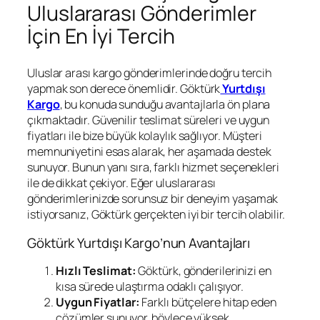
Uluslararası Gönderimler
İçin En İyi Tercih
Uluslar arası kargo gönderimlerinde doğru tercih
yapmak son derece önemlidir. Göktürk
Yurtdışı
Kargo
, bu konuda sunduğu avantajlarla ön plana
çıkmaktadır. Güvenilir teslimat süreleri ve uygun
fiyatları ile bize büyük kolaylık sağlıyor. Müşteri
memnuniyetini esas alarak, her aşamada destek
sunuyor. Bunun yanı sıra, farklı hizmet seçenekleri
ile de dikkat çekiyor. Eğer uluslararası
gönderimlerinizde sorunsuz bir deneyim yaşamak
istiyorsanız, Göktürk gerçekten iyi bir tercih olabilir.
Göktürk Yurtdışı Kargo’nun Avantajları
Hızlı Teslimat:
Göktürk, gönderilerinizi en
kısa sürede ulaştırma odaklı çalışıyor.
Uygun Fiyatlar:
Farklı bütçelere hitap eden
çözümler sunuyor, böylece yüksek