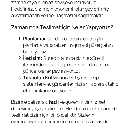
zaman kaybını en az seviyeye indiriyoruz.
Hedefimiz, sizin için en önemli olan şeylerin hiç
aksatılmadan yerine ulaşmasını sağlamaktır.
Zamanında Teslimat İçin Neler Yapıyoruz?
Planlama:
Gönderi öncesinde detaylı bir
planlama yaparak, en uygun yol güzergahını
belirliyoruz.
İletişim:
Süreç boyunca sizinle sürekli
iletişimde kalarak, gönderinizin durumunu
güncel olarak paylaşıyoruz.
Teknoloji Kullanımı:
Gelişmiş takip
sistemleriyle, gönderilerinizi anlık olarak takip
etme imkanı sunuyoruz.
Bizimle çalışarak,
hızlı
ve güvenilir bir hizmet
deneyimi yaşayabilirsiniz. Her durumda zamanında
teslimat bizim için bir önceliktir. Sizlerin
memnuniyeti, amacımızın en önemli parçasıdır.