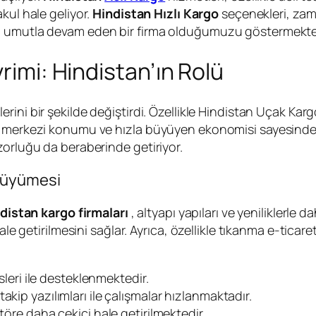
kul hale geliyor.
Hindistan Hızlı Kargo
seçenekleri, zama
li umutla devam eden bir firma olduğumuzu göstermekte
rimi: Hindistan’ın Rolü
klerini bir şekilde değiştirdi. Özellikle Hindistan Uçak K
, merkezi konumu ve hızla büyüyen ekonomisi sayesinde,
zorluğu da beraberinde getiriyor.
 Büyümesi
distan kargo firmaları
, altyapı yapıları ve yeniliklerle d
hale getirilmesini sağlar. Ayrıca, özellikle tıkanma e-tica
isleri ile desteklenmektedir.
kip yazılımları ile çalışmalar hızlanmaktadır.
töre daha çekici hale getirilmektedir.