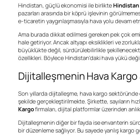
Hindistan, güçlü ekonomisi ile birlikte
Hindistan
pazarları arasında bir köprü işlevinin görülmemesi
e-ticaretin yaygınlaşmasıyla hava yolu devam e
Ama burada dikkat edilmesi gereken pek çok emi
hale getiriyor. Ancak altyapı eksiklikleri ve zorl
büyüklükte değil, sürdürülebilirlikle şekillenecekti
özellikleri. Böylece Hindistan’daki hava yükü de
Dijitalleşmenin Hava Kargo
Son yıllarda dijitalleşme, hava kargo sektöründe de
şekilde gerçekleştirilmekte. Şirkette, sayıların 
Kargo
firmaları, dijital platformlar üzerinden anl
Dijitalleşmenin diğer bir fayda ise envanterin sür
bir düzenleme sağlıyor. Bu sayede yanlış kargo gö