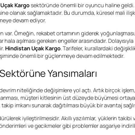
 Uçak Kargo
sektöründe önemli bir oyuncu haline geldi
ne olanak sağlamaktadır. Bu durumda, küresel mali ilişkil
tmeye devam ediyor.
n var. Örneğin, rekabet ortamının giderek yoğunlaşması
uklar hala aşılması gereken engeller arasındadır. Dolayısıy
r.
Hindistan Uçak Kargo
. Tarifeler, kurallardaki değişi
ğişiminde önemli bir güçlenmeye devam edilmektedir.
 Sektörüne Yansımaları
vrim niteliğinde değişimlere yol açtı. Artık birçok işlem, 
hızlanması, müşteri kitlesinin üst düzeyde büyümesi ortaya
ık takip imkanı sunarak dağıtılması büyük bir avantaj sağlı
dürülerek iyileştirilmesidir. Akıllı yazılımlar, yüklerin t
nderimleri ve gecikmeler gibi problemler asgariye indirili