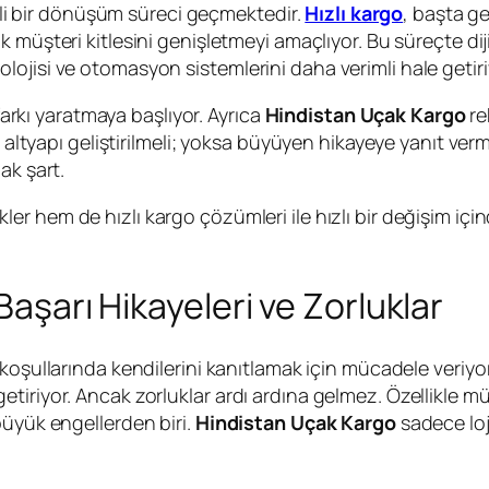
emli bir dönüşüm süreci geçmektedir.
Hızlı kargo
, başta ge
 müşteri kitlesini genişletmeyi amaçlıyor. Bu süreçte diji
ojisi ve otomasyon sistemlerini daha verimli hale getiri
 farkı yaratmaya başlıyor. Ayrıca
Hindistan Uçak Kargo
re
e altyapı geliştirilmeli; yoksa büyüyen hikayeye yanıt verm
ak şart.
ikler hem de hızlı kargo çözümleri ile hızlı bir değişim i
 Başarı Hikayeleri ve Zorluklar
 koşullarında kendilerini kanıtlamak için mücadele veriyor
tiriyor. Ancak zorluklar ardı ardına gelmez. Özellikle m
büyük engellerden biri.
Hindistan Uçak Kargo
sadece loji