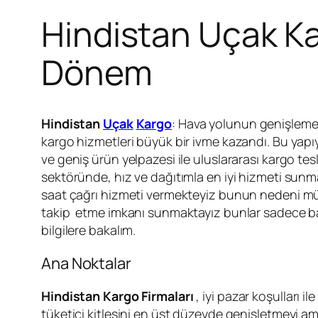
Hindistan Uçak Ka
Dönem
Hindistan
Uçak
Kargo
: Hava yolunun genişlemesi
kargo hizmetleri büyük bir ivme kazandı. Bu yap
ve geniş ürün yelpazesi ile uluslararası kargo tes
sektöründe, hız ve dağıtımla en iyi hizmeti sun
saat çağrı hizmeti vermekteyiz bunun nedeni müşte
takip etme imkanı sunmaktayız bunlar sadece baş
bilgilere bakalım.
Ana Noktalar
Hindistan Kargo Firmaları
, iyi pazar koşulları i
tüketici kitlesini en üst düzeyde genişletmeyi am