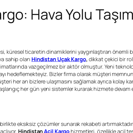
rgo: Hava Yolu Taşıma
, küresel ticaretin dinamiklerini yaygınlaştıran önemli bir
ıya sahip olan
Hindistan Uçak Kargo
,
dikkat çekici bir r
limatlarında vazgeçilmez bir aktör olmuştur. Yeni teknoloj
mayı hedeflemekteyiz. Bizler firma olarak müşteri memnu
ri her an bizlere ulaşmasını sağlamak ayrıca kolay kargo
langıç her gün yeni sistemler kurarak hizmete devam ed
le birlikte eksiksiz çözümler sunarak rekabeti artırmaktadır
açlıyor.
Hindistan
Acil Kargo
hizmetleri, özellikle acil tes