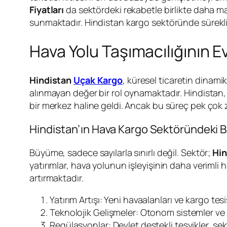
Fiyatları
da sektördeki rekabetle birlikte daha ma
sunmaktadır. Hindistan kargo sektöründe sürek
Hava Yolu Taşımacılığının Ev
Hindistan
Uçak Kargo
, küresel ticaretin dinami
alınmayan değer bir rol oynamaktadır. Hindistan
bir merkez haline geldi. Ancak bu süreç pek çok 
Hindistan’ın Hava Kargo Sektöründeki
Büyüme, sadece sayılarla sınırlı değil. Sektör;
Hin
yatırımlar, hava yolunun işleyişinin daha verimli 
artırmaktadır.
Yatırım Artışı: Yeni havaalanları ve kargo tes
Teknolojik Gelişmeler: Otonom sistemler ve ta
Regülasyonlar: Devlet destekli teşvikler, sek