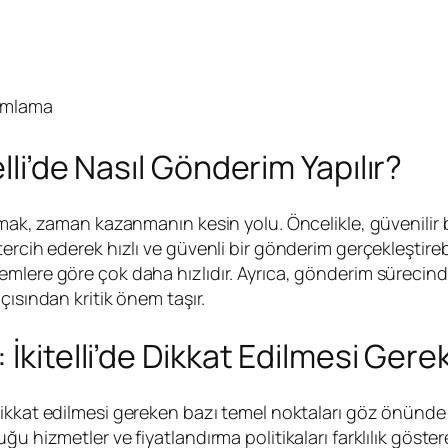
amlama
lli’de Nasıl Gönderim Yapılır?
pmak, zaman kazanmanın kesin yolu. Öncelikle, güvenilir b
rcih ederek hızlı ve güvenli bir gönderim gerçekleştirebi
mlere göre çok daha hızlıdır. Ayrıca, gönderim sürecinde
çısından kritik önem taşır.
 İkitelli’de Dikkat Edilmesi Ger
kkat edilmesi gereken bazı temel noktaları göz önünde b
u hizmetler ve fiyatlandırma politikaları farklılık göstere