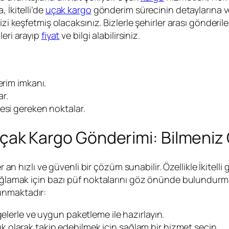
 İkitelli’de
uçak kargo
gönderim sürecinin detaylarına v
zi keşfetmiş olacaksınız. Bizlerle şehirler arası gönderil
leri arayıp
fiyat
ve bilgi alabilirsiniz.
erim imkanı.
r.
esi gereken noktalar.
li Uçak Kargo Gönderimi: Bilmeni
 hızlı ve güvenli bir çözüm sunabilir. Özellikle İkitelli 
sağlamak için bazı püf noktalarını göz önünde bulundurma
unmaktadır:
gelerle ve uygun paketleme ile hazırlayın.
 olarak takip edebilmek için sağlam bir hizmet seçin.