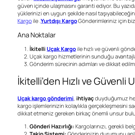
güven içinde ulaşmasını garanti ediyor. Bu yazıda,
yüklerinizi en uygun şekilde nasıl taşıyabileceğini
Kargo
ile .
Yurtdışı Kargo
Gönderimleriniz için biz
Ana Noktalar
İkitelli
Uçak Kargo
ile hızlı ve güvenli gönd
Uçak kargo hizmetlerinin sunduğu avantajla
Gönderim sürecinin adımları ve dikkat edilm
İkitelli’den Hızlı ve Güven
Uçak kargo gönderimi
,
ihtiyaç
duyduğumuz her an
kargo işlemlerinizin kolaylıkla gerçekleşmesini 
dikkat etmeniz gereken birkaç önemli unsur bul
Gönderi Hazırlığı:
Kargolarınızı, gerekli bel
Takip Sistemi:
Gönderinizin durumunu anlık