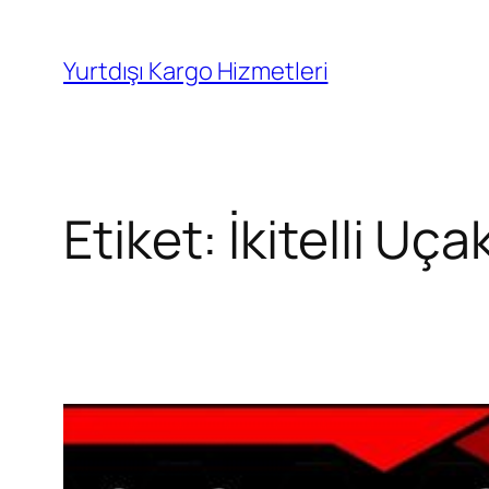
İçeriğe
geç
Yurtdışı Kargo Hizmetleri
Etiket:
İkitelli Uç